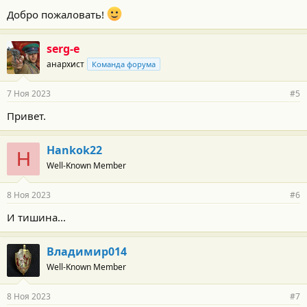
Добро пожаловать!
serg-e
анархист
Команда форума
7 Ноя 2023
#5
Привет.
Hankok22
H
Well-Known Member
8 Ноя 2023
#6
И тишина...
Владимир014
Well-Known Member
8 Ноя 2023
#7