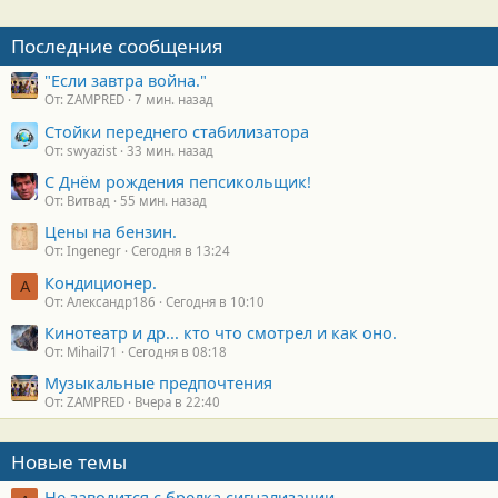
Последние сообщения
"Если завтра война."
От: ZAMPRED
7 мин. назад
Стойки переднего стабилизатора
От: swyazist
33 мин. назад
С Днём рождения пепсикольщик!
От: Витвад
55 мин. назад
Цены на бензин.
От: Ingenegr
Сегодня в 13:24
Кондиционер.
А
От: Александр186
Сегодня в 10:10
Кинотеатр и др... кто что смотрел и как оно.
От: Mihail71
Сегодня в 08:18
Музыкальные предпочтения
От: ZAMPRED
Вчера в 22:40
Новые темы
Не заводится с брелка сигнализации