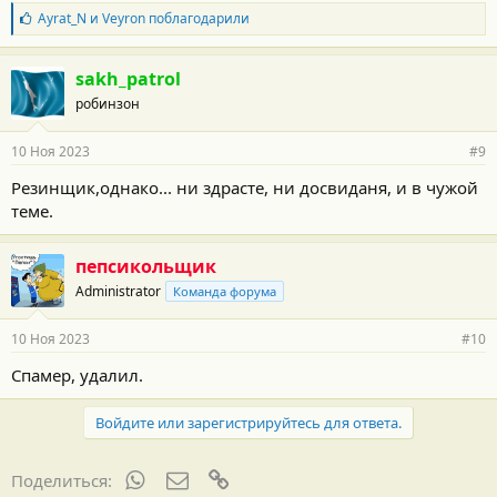
Б
Ayrat_N
и
Veyron
поблагодарили
л
а
г
sakh_patrol
о
робинзон
д
а
р
10 Ноя 2023
#9
н
о
Резинщик,однако... ни здрасте, ни досвиданя, и в чужой
с
теме.
т
и
:
пепсикольщик
Administrator
Команда форума
10 Ноя 2023
#10
Спамер, удалил.
Войдите или зарегистрируйтесь для ответа.
WhatsApp
Электронная почта
Ссылка
Поделиться: