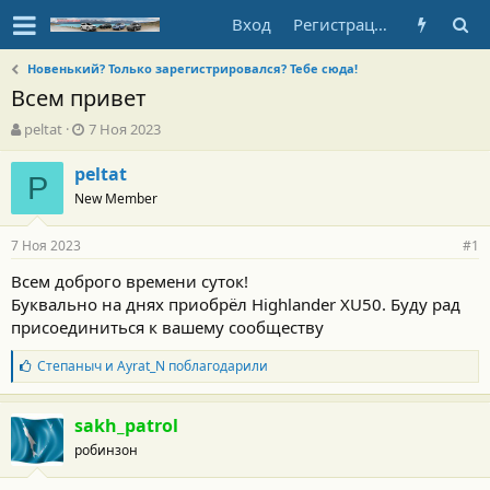
Вход
Регистрация
Новенький? Только зарегистрировался? Тебе сюда!
Всем привет
А
Д
peltat
7 Ноя 2023
в
а
т
т
peltat
P
о
а
New Member
р
н
т
а
7 Ноя 2023
е
ч
#1
м
а
Всем доброго времени суток!
ы
л
Буквально на днях приобрёл Highlander XU50. Буду рад
а
присоединиться к вашему сообществу
Б
Степаныч
и
Ayrat_N
поблагодарили
л
а
г
sakh_patrol
о
робинзон
д
а
р