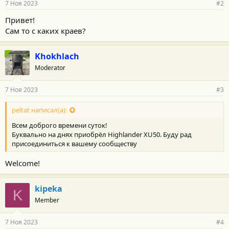
7 Ноя 2023
#2
н
о
Привет!
с
Сам то с каких краев?
т
и
:
Khokhlach
Moderator
7 Ноя 2023
#3
peltat написал(а):
Всем доброго времени суток!
Буквально на днях приобрёл Highlander XU50. Буду рад
присоединиться к вашему сообществу
Welcome!
kipeka
K
Member
7 Ноя 2023
#4