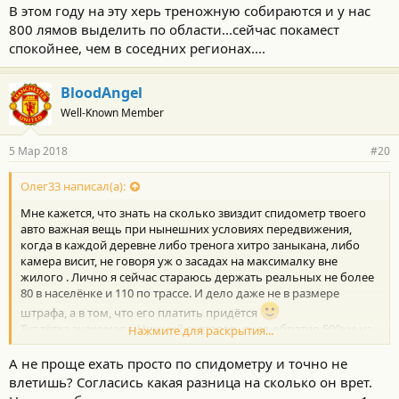
о
В этом году на эту херь треножную собираются и у нас
с
800 лямов выделить по области...сейчас покамест
т
и
спокойнее, чем в соседних регионах....
:
BloodAngel
Well-Known Member
5 Мар 2018
#20
Олег33 написал(а):
Мне кажется, что знать на сколько звиздит спидометр твоего
авто важная вещь при нынешних условиях передвижения,
когда в каждой деревне либо тренога хитро заныкана, либо
камера висит, не говоря уж о засадах на максималку вне
жилого . Лично я сейчас стараюсь держать реальных не более
80 в населёнке и 110 по трассе. И дело даже не в размере
штрафа, а в том, что его платить придётся
Тут тётка знакомая в Нижний скаталась туда-обратно 500км на
Нажмите для раскрытия...
7 с лишним тыр...машина старенькая Ниссан Микра...огорчена
и удивлена была сильно...всё по правилам ехала, а штрафы за
А не проще ехать просто по спидометру и точно не
81-84 в населёнке...
влетишь? Согласись какая разница на сколько он врет.