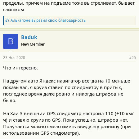
пределы, причем на подъеме тоже выстреливает, бывает,
слишком
Б
Алькапоне
выразил свою благодарность
л
а
г
Baduk
B
о
New Member
д
а
р
23 Ноя 2020
#25
н
о
Что интересно.
с
т
и
На другом авто Яндекс навигатор всегда на 10 меньше
:
показывал, я круиз ставил по спидометру в притык,
последнее время даже ровно и никогда штрафов не
было.
На Хай 3 внешний GPS спидометр настроил 110 (+10 км/
ч) и ставлю круиз по GPS. Пока успешно, штрафов нет.
Получается можно смело иметь ввиду эту разницу (при
использовании GPS спидометра).