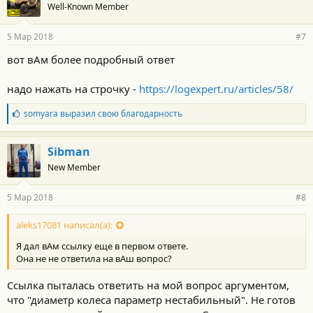
Well-Known Member
5 Мар 2018
#7
вот вАм более подробный ответ
надо нажать на строчку -
https://logexpert.ru/articles/58/
Б
somyara
выразил свою благодарность
л
а
г
Sibman
о
New Member
д
а
р
5 Мар 2018
#8
н
о
с
aleks17081 написал(а):
т
Я дал вАм ссылку еще в первом ответе.
и
:
Она не не ответила на вАш вопрос?
Ссылка пыталась ответить на мой вопрос аргументом,
что "диаметр колеса параметр нестабильный". Не готов