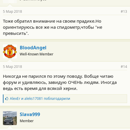
5 Мар 2018
#13
Тоже обратил внимание на своем прадике.Но
ориентируюсь все же на спидометр,чтобы "не
превысить".
BloodAngel
Well-Known Member
5 Мар 2018
#14
Никогда не парился по этому поводу. Вобще читаю
форум и удивляюсь, завидую ОЧЕНЬ людям. Иногда
ведь есть время для всякой херни.
Б
AlexEr
и
aleks17081
поблагодарили
л
а
г
Slava999
о
Member
д
а