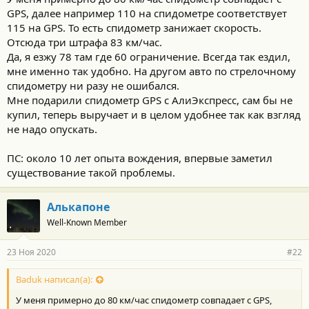
с
GPS, далее например 110 на спидометре соответствует
т
и
115 на GPS. То есть спидометр занижает скорость.
:
Отсюда три штрафа 83 км/час.
Да, я езжу 78 там где 60 ограничение. Всегда так ездил,
мне именно так удобно. На другом авто по стрелочному
спидометру ни разу не ошибался.
Мне подарили спидометр GPS с АлиЭкспресс, сам бы не
купил, теперь выручает и в целом удобнее так как взгляд
не надо опускать.
ПС: около 10 лет опыта вождения, впервые заметил
существование такой проблемы.
Алькапоне
Well-Known Member
23 Ноя 2020
#22
Baduk написал(а):
У меня примерно до 80 км/час спидометр совпадает с GPS,