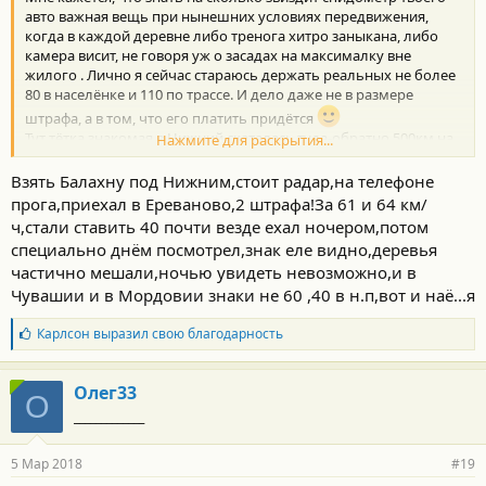
:
авто важная вещь при нынешних условиях передвижения,
когда в каждой деревне либо тренога хитро заныкана, либо
камера висит, не говоря уж о засадах на максималку вне
жилого . Лично я сейчас стараюсь держать реальных не более
80 в населёнке и 110 по трассе. И дело даже не в размере
штрафа, а в том, что его платить придётся
Тут тётка знакомая в Нижний скаталась туда-обратно 500км на
Нажмите для раскрытия...
7 с лишним тыр...машина старенькая Ниссан Микра...огорчена
и удивлена была сильно...всё по правилам ехала, а штрафы за
Взять Балахну под Нижним,стоит радар,на телефоне
81-84 в населёнке...
прога,приехал в Ереваново,2 штрафа!За 61 и 64 км/
ч,стали ставить 40 почти везде ехал ночером,потом
специально днём посмотрел,знак еле видно,деревья
частично мешали,ночью увидеть невозможно,и в
Чувашии и в Мордовии знаки не 60 ,40 в н.п,вот и наё...я
Б
Карлсон
выразил свою благодарность
л
а
г
Олег33
О
о
_____________
д
а
р
5 Мар 2018
#19
н