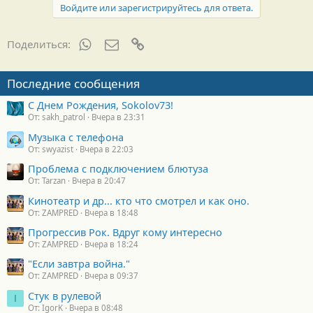
г
Войдите или зарегистрируйтесь для ответа.
о
д
а
WhatsApp
Электронная почта
Ссылка
Поделиться:
р
н
о
Последние сообщения
с
т
С Днем Рождения, Sokolov73!
и
От: sakh_patrol
Вчера в 23:31
:
Музыка с телефона
От: swyazist
Вчера в 22:03
Проблема с подключением блютуза
От: Tarzan
Вчера в 20:47
Кинотеатр и др... кто что смотрел и как оно.
От: ZAMPRED
Вчера в 18:48
Прогрессив Рок. Вдруг кому интересно
От: ZAMPRED
Вчера в 18:24
"Если завтра война."
От: ZAMPRED
Вчера в 09:37
Стук в рулевой
I
От: IgorK
Вчера в 08:48