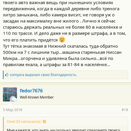
твоего авто важная вещь при нынешних условиях
передвижения, когда в каждой деревне либо тренога
хитро заныкана, либо камера висит, не говоря уж о
засадах на максималку вне жилого . Лично я сейчас
стараюсь держать реальных не более 80 в населёнке и
110 по трассе. И дело даже не в размере штрафа, а в том,
что его платить придётся
Тут тётка знакомая в Нижний скаталась туда-обратно
500км на 7 с лишним тыр...машина старенькая Ниссан
Микра...огорчена и удивлена была сильно...всё по
правилам ехала, а штрафы за 81-84 в населёнке...
Б
somyara
выразил свою благодарность
л
а
г
fedor7676
о
Well-Known Member
д
а
р
5 Мар 2018
#18
н
о
с
Олег33 написал(а):
т
Мне кажется, что знать на сколько звиздит спидометр твоего
и