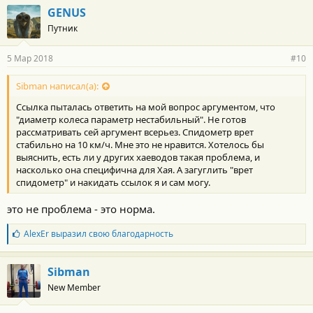
GENUS
Путник
5 Мар 2018
#10
Sibman написал(а):
Ссылка пыталась ответить на мой вопрос аргументом, что
"диаметр колеса параметр нестабильный". Не готов
рассматривать сей аргумент всерьез. Спидометр врет
стабильно на 10 км/ч. Мне это не нравится. Хотелось бы
выяснить, есть ли у других хаеводов такая проблема, и
насколько она специфична для Хая. А загуглить "врет
спидометр" и накидать ссылок я и сам могу.
это не проблема - это норма.
Б
AlexEr
выразил свою благодарность
л
а
г
Sibman
о
New Member
д
а
р