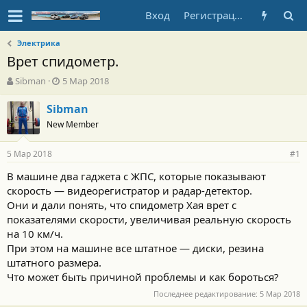
Вход
Регистрация
Электрика
Врет спидометр.
А
Д
Sibman
5 Мар 2018
в
а
т
т
Sibman
о
а
New Member
р
н
т
а
5 Мар 2018
е
ч
#1
м
а
В машине два гаджета с ЖПС, которые показывают
ы
л
скорость — видеорегистратор и радар-детектор.
а
Они и дали понять, что спидометр Хая врет с
показателями скорости, увеличивая реальную скорость
на 10 км/ч.
При этом на машине все штатное — диски, резина
штатного размера.
Что может быть причиной проблемы и как бороться?
Последнее редактирование:
5 Мар 2018