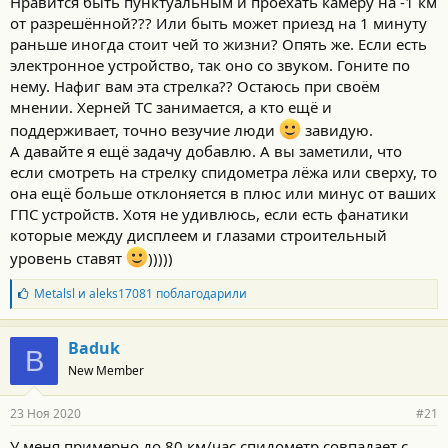
Нравится быть пунктуальным и проехать камеру на -1 км
от разрешённой??? Или быть может приезд на 1 минуту
раньше иногда стоит чей то жизни? Опять же. Если есть
электронное устройство, так оно со звуком. Гоните по
нему. Нафиг вам эта стрелка?? Остаюсь при своём
мнении. Херней ТС занимается, а кто ещё и
поддерживает, точно везучие люди
завидую.
А давайте я ещё задачу добавлю. А вы заметили, что
если смотреть на стрелку спидометра лёжа или сверху, то
она ещё больше отклоняется в плюс или минус от ваших
ГПС устройств. Хотя не удивлюсь, если есть фанатики
которые между дисплеем и глазами строительный
уровень ставят
)))))
Б
Metalsl
и
aleks17081
поблагодарили
л
а
г
Baduk
B
о
New Member
д
а
р
23 Ноя 2020
#21
н
о
У меня примерно до 80 км/час спидометр совпадает с