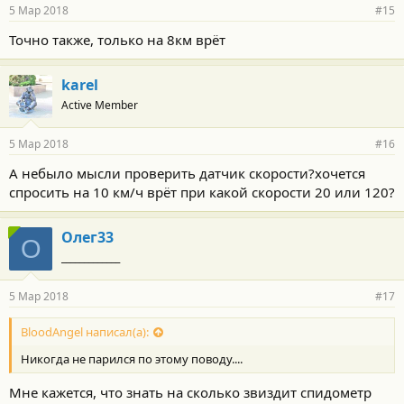
р
5 Мар 2018
#15
н
о
Точно также, только на 8км врёт
с
т
и
karel
:
Active Member
5 Мар 2018
#16
А небыло мысли проверить датчик скорости?хочется
спросить на 10 км/ч врёт при какой скорости 20 или 120?
Олег33
О
_____________
5 Мар 2018
#17
BloodAngel написал(а):
Никогда не парился по этому поводу....
Мне кажется, что знать на сколько звиздит спидометр