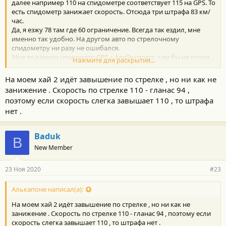
далее например 110 на спидометре соответствует 115 на GPS. То
есть спидометр занижает скорость. Отсюда три штрафа 83 км/
час.
Да, я езжу 78 там где 60 ограничение. Всегда так ездил, мне
именно так удобно. На другом авто по стрелочному
спидометру ни разу не ошибался.
Мне подарили спидометр GPS с АлиЭкспресс, сам бы не купил,
Нажмите для раскрытия...
теперь выручает и в целом удобнее так как взгляд не надо
опускать.
На моем хай 2 идёт завышение по стрелке , но ни как не
занижение . Скорость по стрелке 110 - гланас 94 ,
ПС: около 10 лет опыта вождения, впервые заметил
поэтому если скорость слегка завышает 110 , то штрафа
существование такой проблемы.
нет .
Baduk
B
New Member
23 Ноя 2020
#23
Алькапоне написал(а):
На моем хай 2 идёт завышение по стрелке , но ни как не
занижение . Скорость по стрелке 110 - гланас 94 , поэтому если
скорость слегка завышает 110 , то штрафа нет .