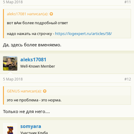
5 Мар 2018
#11
н
о
с
aleks17081 написал(а):
т
вот вАм более подробный ответ
и
:
надо нажать на строчку -
https://logexpert.ru/articles/58/
Да, здесь более вменяемо.
aleks17081
Well-Known Member
5 Мар 2018
#12
GENUS написал(а):
это не проблема - это норма.
Только не для него....
somyara
Участник Клуба