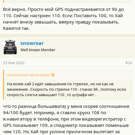
Всё верно. Просто мой GPS поднастраивается от 90 до
110. Сейчас настроен 110. Если Поставить 100, то Хай
начнёт внизу завышать, вверху правду показывать.
Кажется так.
snowroar
Well-Known Member
23 Ноя 2020
#24
Алькапоне написал(а):
На моем хай 2 идёт завышение по стрелке , но ни как не
занижение . Скорость по стрелке 110 - гланас 94 , поэтому если
скорость слегка завышает 110 , то штрафа нет .
что-то разница большевата) у меня скорее соотношение
94/100 будет. Нпример, я ставлю круиз 108 по
я.навигатору в телефоне, при этом видеорегистратор с
GPS показывает 109, а спидометр показывает поменьше
чем 120. Но Хай при уклоне приличном вылетает за