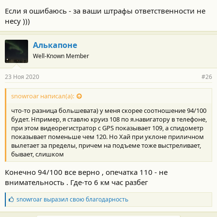
Если я ошибаюсь - за ваши штрафы ответственности не
несу )))
Алькапоне
Well-Known Member
23 Ноя 2020
#26
snowroar написал(а):
что-то разница большевата) у меня скорее соотношение 94/100
будет. Нпример, я ставлю круиз 108 по я.навигатору в телефоне,
при этом видеорегистратор с GPS показывает 109, а спидометр
показывает поменьше чем 120. Но Хай при уклоне приличном
вылетает за пределы, причем на подъеме тоже выстреливает,
бывает, слишком
Конечно 94/100 все верно , опечатка 110 - не
внимательность . Где-то 6 км час разбег
Б
snowroar
выразил свою благодарность
л
а