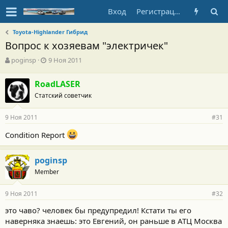
Вход
Регистрация
Toyota-Highlander Гибрид
Вопрос к хозяевам "электричек"
А
Д
poginsp
9 Ноя 2011
в
а
т
т
RoadLASER
о
а
Статский советчик
р
н
т
а
е
ч
9 Ноя 2011
#31
м
а
ы
л
Condition Report
а
poginsp
Member
9 Ноя 2011
#32
это чаво? человек бы предупредил! Кстати ты его
наверняка знаешь: это Евгений, он раньше в АТЦ Москва