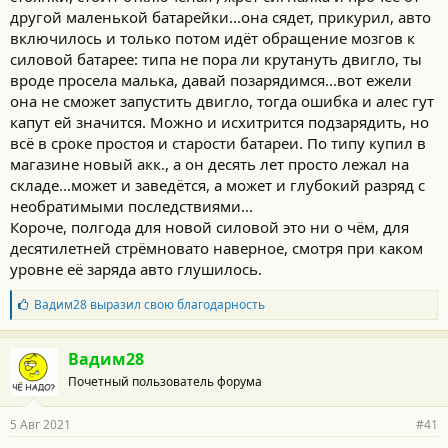
другой маленькой батарейки...она сядет, прикурил, авто
включилось и только потом идёт обращение мозгов к
силовой батарее: типа не пора ли крутануть двигло, ты
вроде просела малька, давай позарядимся...вот ежели
она не сможет запустить двигло, тогда ошибка и алес гут
капут ей значится. Можно и исхитрится подзарядить, но
всё в сроке простоя и старости батареи. По типу купил в
магазине новый акк., а он десять лет просто лежал на
складе...может и заведётся, а может и глубокий разряд с
необратимыми последствиями...
Короче, полгода для новой силовой это ни о чём, для
десятилетней стрёмновато наверное, смотря при каком
уровне её заряда авто глушилось.
Б
Вадим28
выразил свою благодарность
л
а
г
Вадим28
о
Почетный пользователь форума
д
а
р
5 Авг 2021
#41
н
о