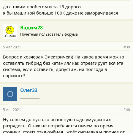
да с таким пробегом и за 16 дорого
я бы машиной больше 100К даже не заморачивался
Вадим28
Почетный пользователь форума
5 Авг 2021
#39
Вопрос к хозяевам Электричек)) На какое время можно
оставлять гибрид без катания? как отреагирует вся эта
система, если оставить, допустим, на полгода в
паркинге?
Олег33
О
_____________
5 Авг 2021
#40
Ну совсем до пустого основную надо умудриться
разрядить. Онаж не потребляется ничем во время
стоянки, стоИт отключёная , жрёт сигналка и прочее от