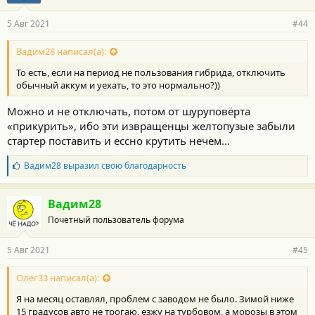
а
р
5 Авг 2021
#44
н
о
с
Вадим28 написал(а):
т
То есть, если на период не пользования гибрида, отключить
и
:
обычный аккум и уехать, то это нормально?))
Можно и не отключать, потом от шуруповёрта
«прикурить», ибо эти извращенцы желтопузые забыли
стартер поставить и ессно крутить нечем…
Б
Вадим28
выразил свою благодарность
л
а
г
Вадим28
о
Почетный пользователь форума
д
а
р
5 Авг 2021
#45
н
о
с
Олег33 написал(а):
т
Я на месяц оставлял, проблем с заводом не было. Зимой ниже
и
:
15 градусов авто не трогаю, езжу на турбовом, а морозы в этом