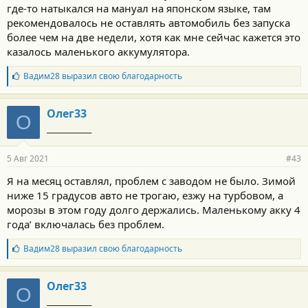
где-то натыкался на мануал на японском языке, там
рекомендовалось не оставлять автомобиль без запуска
более чем на две недели, хотя как мне сейчас кажется это
казалось маленького аккумулятора.
Б
Вадим28
выразил свою благодарность
л
а
г
Олег33
О
о
_____________
д
а
р
5 Авг 2021
#43
н
о
Я на месяц оставлял, проблем с заводом не было. Зимой
с
ниже 15 градусов авто не трогаю, езжу на турбовом, а
т
и
морозы в этом году долго держались. Маленькому акку 4
:
года’ включалась без проблем.
Б
Вадим28
выразил свою благодарность
л
а
г
Олег33
О
о
_____________
д