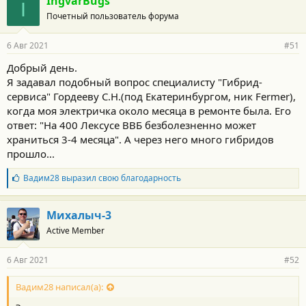
IngvarBugs
I
о
Почетный пользователь форума
д
а
р
6 Авг 2021
#51
н
о
Добрый день.
с
Я задавал подобный вопрос специалисту "Гибрид-
т
и
сервиса" Гордееву С.Н.(под Екатеринбургом, ник Fermer),
:
когда моя электричка около месяца в ремонте была. Его
ответ: "На 400 Лексусе ВВБ безболезненно может
храниться 3-4 месяца". А через него много гибридов
прошло...
Б
Вадим28
выразил свою благодарность
л
а
г
Михалыч-3
о
Active Member
д
а
р
6 Авг 2021
#52
н
о
с
Вадим28 написал(а):
т