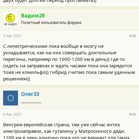
Вадим28
Почетный пользователь форума
5 Авг 2021
#48
С лепестрическими пока вообще в мозгу не
укладывается, как на них совершать длительные
перегоны, например по 1000-1200 км в день)) где-то
сидеть на заправках и ждать часами пока она зарядится
тоже не комильфо)) гибрид считаю пока самым удачным
решением))
Олег33
О
_____________
6 Авг 2021
#49
Венгрия европейская страна, там уже сейчас ентих
электрозаправок, как гуталину у Матроскиного дяди.
1200 км в день конечно пока что не вариант для таких