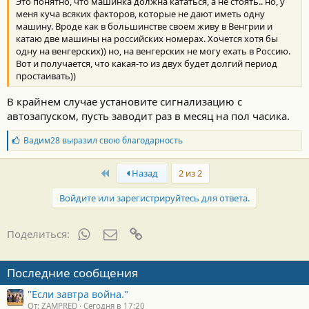
Это понятно, что машинка должна кататься, а не стоять.. но, у
и
:
меня куча всяких факторов, которые не дают иметь одну
машину. Вроде как в большинстве своем живу в Венгрии и
катаю две машины на российских номерах. Хочется хотя бы
одну на венгерских)) но, на венгерских не могу ехать в Россию.
Вот и получается, что какая-то из двух будет долгий период
простаивать))
В крайнем случае установите сигнализацию с
автозапуском, пусть заводит раз в месяц на пол часика.
Б
Вадим28
выразил свою благодарность
л
а
First
г
Назад
2 из 2
о
д
Войдите или зарегистрируйтесь для ответа.
а
р
н
WhatsApp
Электронная почта
Ссылка
Поделиться:
о
с
т
Последние сообщения
и
:
"Если завтра война."
От: ZAMPRED
Сегодня в 17:20