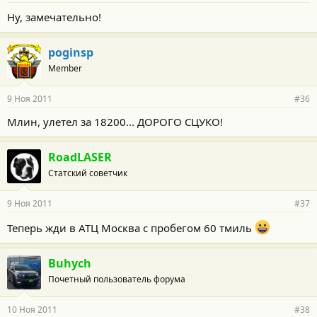
Ну, замечательно!
poginsp
Member
9 Ноя 2011
#36
Млин, улетел за 18200... ДОРОГО СЦУКО!
RoadLASER
Статский советчик
9 Ноя 2011
#37
Теперь жди в АТЦ Москва с пробегом 60 тмиль
Buhych
Почетный пользователь форума
10 Ноя 2011
#38