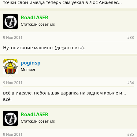
точки свои имел,а теперь сам уехал в Лос Анжелес...
RoadLASER
Статский советчик
9 Ноя 2011
#33
Ну, описание машины (дефектовка).
poginsp
Member
9 Ноя 2011
#34
всё в идеале, небольшая царапка на заднем крыле и...
всё!
RoadLASER
Статский советчик
9 Ноя 2011
#35