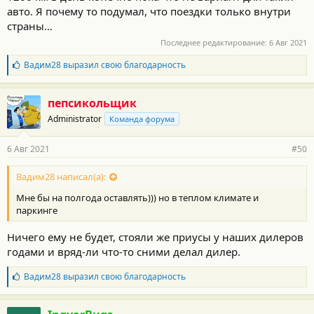
авто. Я почему то подумал, что поездки только внутри
страны…
Последнее редактирование:
6 Авг 2021
Б
Вадим28
выразил свою благодарность
л
а
г
пепсикольщик
о
Administrator
Команда форума
д
а
р
6 Авг 2021
#50
н
о
с
Вадим28 написал(а):
т
Мне бы на полгода оставлять))) но в теплом климате и
и
:
паркинге
Ничего ему не будет, стояли же приусы у наших дилеров
годами и вряд-ли что-то сними делал дилер.
Б
Вадим28
выразил свою благодарность
л
а
г