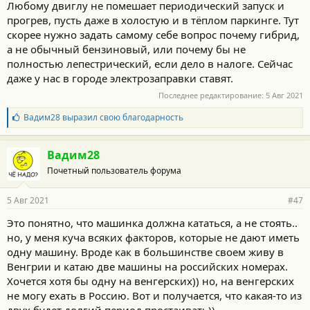
Любому двиглу не помешает периодический запуск и
прогрев, пусть даже в холостую и в тёплом паркинге. Тут
скорее нужно задать самому себе вопрос почему гибрид,
а не обычный бензиновый, или почему бы не
полностью лепестрический, если дело в налоге. Сейчас
даже у нас в городе электрозаправки ставят.
Последнее редактирование:
5 Авг 2021
Б
Вадим28
выразил свою благодарность
л
а
г
Вадим28
о
Почетный пользователь форума
д
а
р
5 Авг 2021
#47
н
о
Это понятно, что машинка должна кататься, а не стоять..
с
но, у меня куча всяких факторов, которые не дают иметь
т
и
одну машину. Вроде как в большинстве своем живу в
:
Венгрии и катаю две машины на российских номерах.
Хочется хотя бы одну на венгерских)) но, на венгерских
не могу ехать в Россию. Вот и получается, что какая-то из
двух будет долгий период простаивать))