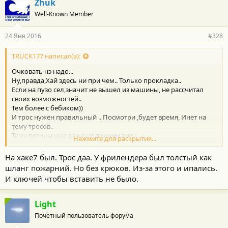
Zhuk
Well-Known Member
24 Янв 2016
#328
TRUCK177 написал(а):
Очковать нэ надо...
Ну,правда,Хай здесь ни при чем.. Только прокладка..
Если на пузо сел,значит не вышел из машины, не рассчитал
своих возможностей..
Тем более с бебиком))
И трос нужен правильный .. Посмотри ,будет время, Инет на
тему тросов..
Тему резины щас даже не поднимаем.
Нажмите для раскрытия...
Надеюсь, не на стоковом Бридже штурмовал...
На хаке7 был. Трос даа. У фрилендера был толстый как
шланг пожарний. Но без крюков. Из-за этого и ипались.
И ключей чтобы вставить не было.
Light
Почетный пользователь форума