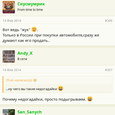
г
Снусмумрик
о
From time to time
д
а
р
14 Фев 2014
#306
н
о
Вот ведь "жук"
.
с
Только в России при покупки автомобиля,сразу же
т
и
думают как его продать..
:
Andy_X
В сети
14 Фев 2014
#307
Zhuk написал(а):
...ну чего вы такие недогадайки
Почему недогадайки, просто подыгрываем.
San_Sanych