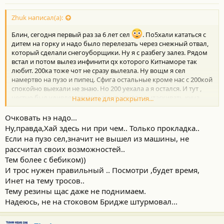
Zhuk написал(а):
Блин, сегодня первый раз за 6 лет сел
. По5хали кататься с
дитем на горку и надо было перелезать через снежный отвал,
который сделали снегоуборщики. Ну я с разбегу залез. Рядом
встал и потом вылез инфинити qx которого Китнаморе так
любит. 200ка тоже чот не сразу вылезла. Ну вощм я сел
намертво на пузо и пипец. Сфига остальные кроме нас с 200кой
спокойно выехали не знаю. Но 200 уехала а я остался. И тут ,
честно был удивлен такому, меня начали вытаскивать куча
Нажмите для раскрытия...
мужчин. Дети были вручены мамам, а меня стали выкапывать,
выталкивать, тросом вытягивать. Еле вытащили, трос нахрен
Очковать нэ надо...
порвали, преграждали движение на улице несколько раз, сами
Ну,правда,Хай здесь ни при чем.. Только прокладка..
копали.. я прям очень благодарен. Особенно парню на
Если на пузо сел,значит не вышел из машины, не
Фрилендере с ЛРклуба..
рассчитал своих возможностей..
Я думал руки нахрен отморожу.
Тем более с бебиком))
Теперь чото очковать стал. У дома поставил на место для
И трос нужен правильный .. Посмотри ,будет время,
пузотерок, оставил свой пьедестал в сугробе для других
рисковых
Инет на тему тросов..
Тему резины щас даже не поднимаем.
Надеюсь, не на стоковом Бридже штурмовал...