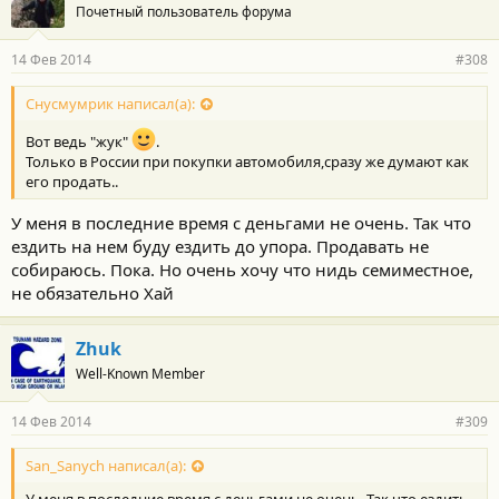
Почетный пользователь форума
14 Фев 2014
#308
Снусмумрик написал(а):
Вот ведь "жук"
.
Только в России при покупки автомобиля,сразу же думают как
его продать..
У меня в последние время с деньгами не очень. Так что
ездить на нем буду ездить до упора. Продавать не
собираюсь. Пока. Но очень хочу что нидь семиместное,
не обязательно Хай
Zhuk
Well-Known Member
14 Фев 2014
#309
San_Sanych написал(а):