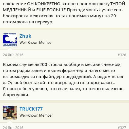
поколение ОН КОНКРЕТНО заточен под мою жену.ТУПОЙ
МЕДЛЕННЫЙ и ЕЩЁ БОЛЬШЕ.Проходимость лучше есть
блокировка меж осевая но так понимаю минут на 20
потом жопа на перекур.
Zhuk
Well-Known Member
24 Янв 2016
#326
В моем случае лк200 стояла вообще в месиве снежном,
потом рядом залез и вылез фораннер и на его место
взгромоздился патфайндер предыдущий. А рядом встал
я. Сугроб был такой что дверь одна не открывалась.
Я просто был уверен, что если залез, то точно вылезешь.
А хренушки.
TRUCK177
Well-Known Member
24 Янв 2016
#327