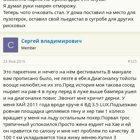
Я думал руки нахрен отморожу.
Теперь чото очковать стал. У дома поставил на место для
пузотерок, оставил свой пьедестал в сугробе для других
рисковых
Сергей владимирович
С
Member
24 Янв 2016
#325
Это паркетник и нечего на нём фестивалить.В мануале
вам прописано было, не лезте в ебе.я.Диагоналку тойоты
вооще нелюбят,не их это.Пред история моя такова сосед
ныряет на рав-4 в лужу перед в луже выше бампера ушел
и на диагоналке повис .Звонит мне кричит дерни. У
меня ХАЙ 2011 года вроде круче 4 ВД 3.5 LUX.Подъезжаю
ровная площадка цепляемся тяну и хер там 1 колесо
вращает у меня на льду остальным похер.Порвал трос
тряпичный успокоился.Просто жена ездиет на Хае и ей
он нравится по салону и мне нет проблем по качеству .В
100 т км укладывается тока жижу меняю.Купил 3