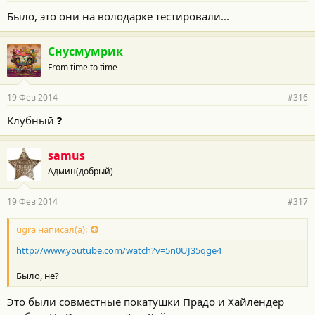
о
Было, это они на володарке тестировали...
с
т
и
Снусмумрик
:
From time to time
19 Фев 2014
#316
Клубный
?
samus
Админ(добрый)
19 Фев 2014
#317
ugra написал(а):
http://www.youtube.com/watch?v=5n0UJ35qge4
Было, не?
Это были совместные покатушки Прадо и Хайлендер