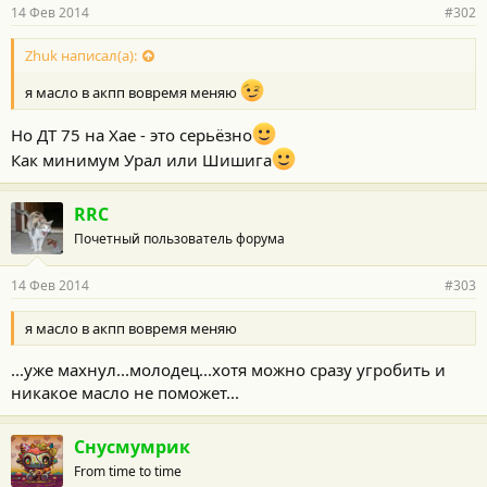
14 Фев 2014
#302
Zhuk написал(а):
я масло в акпп вовремя меняю
Но ДТ 75 на Хае - это серьёзно
Как минимум Урал или Шишига
RRC
Почетный пользователь форума
14 Фев 2014
#303
я масло в акпп вовремя меняю
...уже махнул...молодец...хотя можно сразу угробить и
никакое масло не поможет...
Снусмумрик
From time to time