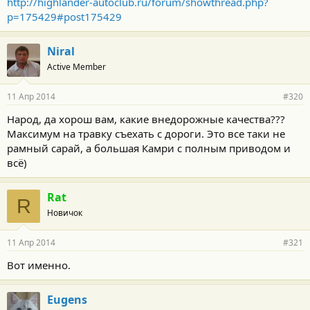
http://highlander-autoclub.ru/forum/showthread.php?
p=175429#post175429
Niral
Active Member
11 Апр 2014
#320
Народ, да хорош вам, какие внедорожные качества???
Максимум на травку съехать с дороги. Это все таки не
рамный сарай, а большая Камри с полным приводом и
всё)
Rat
R
Новичок
11 Апр 2014
#321
Вот именно.
Eugens