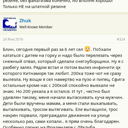
резине, без фанатизма конечно, но вполне хорошо!
Только НЕ на штатной резине
Zhuk
Well-Known Member
24 Янв 2016
#324
Блин, сегодня первый раз за 6 лет сел
. По5хали
кататься с дитем на горку и надо было перелезать через
снежный отвал, который сделали снегоуборщики. Ну я с
разбегу залез. Рядом встал и потом вылез инфинити qx
которого Китнаморе так любит. 200ка тоже чот не сразу
вылезла. Ну вощм я сел намертво на пузо и пипец. Сфига
остальные кроме нас с 200кой спокойно выехали не
знаю. Но 200 уехала а я остался. И тут , честно был
удивлен такому, меня начали вытаскивать куча мужчин.
Дети были вручены мамам, а меня стали выкапывать,
выталкивать, тросом вытягивать. Еле вытащили, трос
нахрен порвали, преграждали движение на улице
несколько раз, сами копали.. я прям очень благодарен.
Особенно парню на Фрилендере с ЛРклуба..