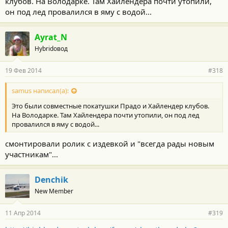
клубов. На Володарке. Там Хайлендера почти утопили,
он под лед провалился в яму с водой...
Ayrat_N
Hybridовод
19 Фев 2014
#318
samus написал(а):
Это были совместные покатушки Прадо и Хайлендер клубов.
На Володарке. Там Хайлендера почти утопили, он под лед
провалился в яму с водой...
смонтировали ролик с издевкой и "всегда рады новым
участникам"...
Denchik
New Member
11 Апр 2014
#319