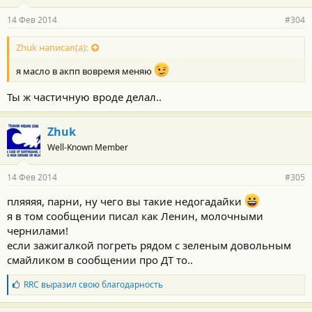
14 Фев 2014
#304
Zhuk написал(а):
я масло в акпп вовремя меняю
Ты ж частичную вроде делал..
Zhuk
Well-Known Member
14 Фев 2014
#305
пляяяя, парни, ну чего вы такие недогадайки
я в том сообщении писал как Ленин, молочными
чернилами!
если зажигалкой погреть рядом с зеленым довольным
смайликом в сообщении про ДТ то..
Б
RRC
выразил свою благодарность
л
а