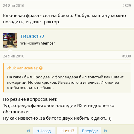
24 Янв 2016
#329
Ключевая фраза - сел на брюхо. Любую машину можно
посадить, и даже трактор.
TRUCK177
Well-Known Member
24 Янв 2016
#330
Zhuk написал(а):
На хаке7 был. Трос даа. У фрилендера был толстый как шланг
пожарний. Но без крюков. Из-за этого и ипались. И ключей
чтобы вставить не было.
По резине вопросов нет..
Тут,скорее,асфальтовое наследие RX и недооценка
обстановки...
Ну,как известно ,за битого двух небитых дают...))
First
Last
Назад
11 из 13
Вперёд