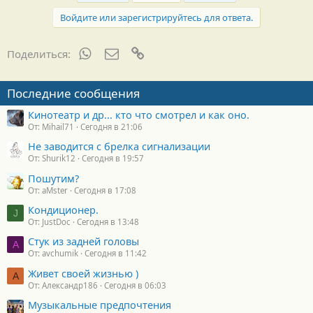
Войдите или зарегистрируйтесь для ответа.
WhatsApp
Электронная почта
Ссылка
Поделиться:
Последние сообщения
Кинотеатр и др... кто что смотрел и как оно.
От: Mihail71
Сегодня в 21:06
Не заводится с брелка сигнализации
От: Shurik12
Сегодня в 19:57
Пошутим?
От: aMster
Сегодня в 17:08
Кондиционер.
J
От: JustDoc
Сегодня в 13:48
Стук из задней головы
A
От: avchumik
Сегодня в 11:42
Живет своей жизнью )
А
От: Александр186
Сегодня в 06:03
Музыкальные предпочтения