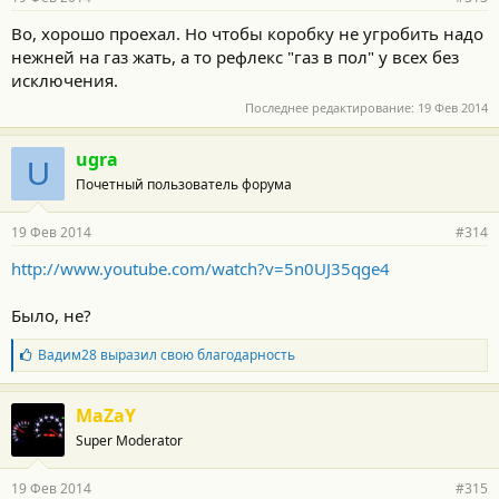
Во, хорошо проехал. Но чтобы коробку не угробить надо
нежней на газ жать, а то рефлекс "газ в пол" у всех без
исключения.
Последнее редактирование:
19 Фев 2014
ugra
U
Почетный пользователь форума
19 Фев 2014
#314
http://www.youtube.com/watch?v=5n0UJ35qge4
Было, не?
Б
Вадим28
выразил свою благодарность
л
а
г
MaZaY
о
Super Moderator
д
а
р
19 Фев 2014
#315
н