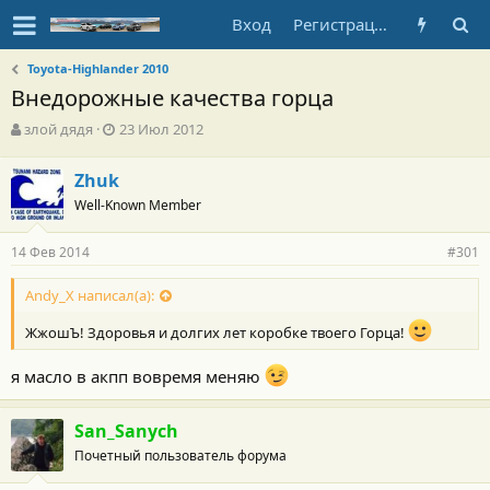
Вход
Регистрация
Toyota-Highlander 2010
Внедорожные качества горца
А
Д
злой дядя
23 Июл 2012
в
а
т
т
Zhuk
о
а
Well-Known Member
р
н
т
а
е
ч
14 Фев 2014
#301
м
а
ы
л
Andy_X написал(а):
а
ЖжошЪ! Здоровья и долгих лет коробке твоего Горца!
я масло в акпп вовремя меняю
San_Sanych
Почетный пользователь форума