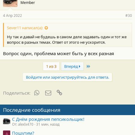
Member
4 Апр 2022
#30
Sever11 написал(а):
Ну так и давай не будешь в самом деле задавать один и тот же
вопрос в разных темах. Ответ от этого не ускорится.
Вопрос один, проблема может быть у всех разная
Last
1 из 3
Вперёд
Войдите или зарегистрируйтесь для ответа.
WhatsApp
Электронная почта
Ссылка
Поделиться:
Последние сообщения
С Днём рождения пепсикольщик!
От: alexlx470
31 мин. назад
Пошутим?
A