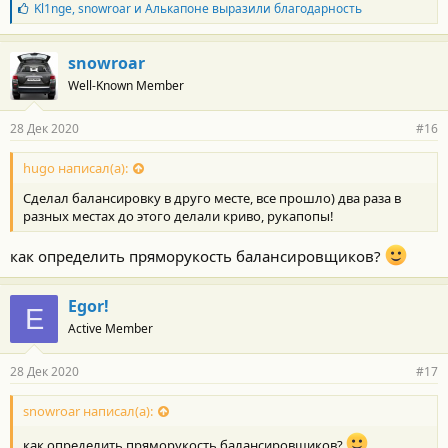
Б
Kl1nge
,
snowroar
и
Алькапоне
выразили благодарность
л
а
г
snowroar
о
Well-Known Member
д
а
р
28 Дек 2020
#16
н
о
с
hugo написал(а):
т
Сделал балансировку в друго месте, все прошло) два раза в
и
:
разных местах до этого делали криво, рукапопы!
как определить пряморукость балансировщиков?
Egor!
E
Active Member
28 Дек 2020
#17
snowroar написал(а):
как определить пряморукость балансировщиков?