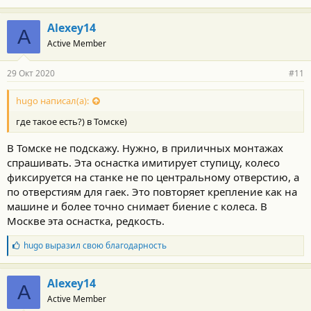
Alexey14
A
Active Member
29 Окт 2020
#11
hugo написал(а):
где такое есть?) в Томске)
В Томске не подскажу. Нужно, в приличных монтажах
спрашивать. Эта оснастка имитирует ступицу, колесо
фиксируется на станке не по центральному отверстию, а
по отверстиям для гаек. Это повторяет крепление как на
машине и более точно снимает биение с колеса. В
Москве эта оснастка, редкость.
Б
hugo
выразил свою благодарность
л
а
г
Alexey14
A
о
Active Member
д