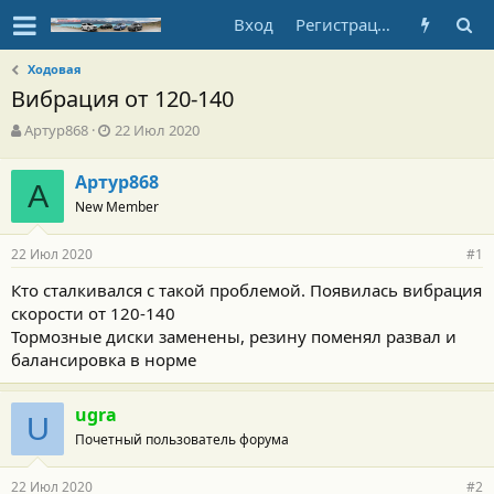
Вход
Регистрация
Ходовая
Вибрация от 120-140
А
Д
Артур868
22 Июл 2020
в
а
т
т
Артур868
о
А
а
New Member
р
н
т
а
е
ч
22 Июл 2020
#1
м
а
ы
л
Кто сталкивался с такой проблемой. Появилась вибрация
а
скорости от 120-140
Тормозные диски заменены, резину поменял развал и
балансировка в норме
ugra
U
Почетный пользователь форума
22 Июл 2020
#2