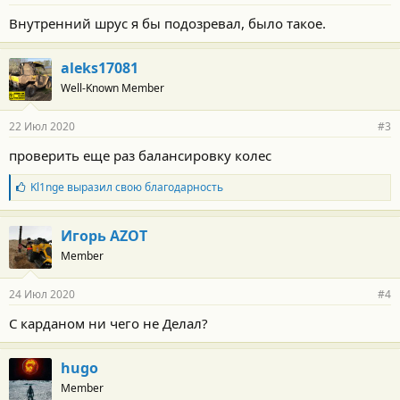
Внутренний шрус я бы подозревал, было такое.
aleks17081
Well-Known Member
22 Июл 2020
#3
проверить еще раз балансировку колес
Б
Kl1nge
выразил свою благодарность
л
а
г
Игорь AZOT
о
Member
д
а
р
24 Июл 2020
#4
н
о
С карданом ни чего не Делал?
с
т
и
hugo
:
Member