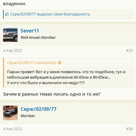
владении.
Б
Серж/02/09/77
выразил свою благодарность
л
а
г
Sever11
о
Well-Known Member
д
а
р
4 Апр 2022
#25
н
о
с
Серж/02/09/77 написал(а):
т
Парни привет! Вот и у меня появилось что то подобное, гул и
и
:
небольшая вибрация в диапазоне 60-65км и 80-85км...
У кого что было и вылечили ли недуг???
Зачем в разных темах писать одно и то же?
Серж/02/09/77
Member
4 Апр 2022
#26