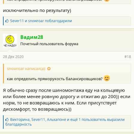
исключительно по результату)
Б
Sever11
и
snowroar
поблагодарили
л
а
г
Вадим28
о
Почетный пользователь форума
д
а
р
28 Дек 2020
#18
н
о
с
snowroar написал(а):
т
и
как определить пряморукость балансировщиков?
:
Я обычно сразу после шиномонтажа еду на кольцевую
или более менее ровную дорогу и отжигаю до 200)) если
норм, то не возвращаюсь к ним. Если присутствует
дискомфорт, то возвращаюсь))
Б
Викторина
,
Sever11
,
Алькапоне
и ещё 1 пользователь выразили
л
благодарность
а
г