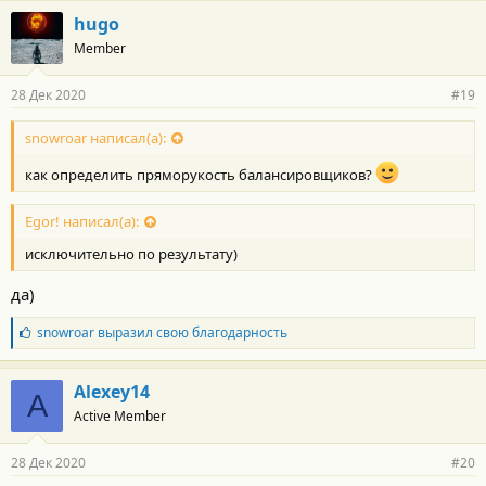
о
hugo
д
Member
а
р
н
28 Дек 2020
#19
о
с
т
snowroar написал(а):
и
:
как определить пряморукость балансировщиков?
Egor! написал(а):
исключительно по результату)
да)
Б
snowroar
выразил свою благодарность
л
а
г
Alexey14
A
о
Active Member
д
а
р
28 Дек 2020
#20
н