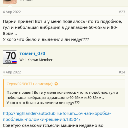
4 Апр 2022
#23
Парни привет! Вот и у меня появилось что то подобное,
гул и небольшая вибрация в диапазоне 60-65км и 80-
85км...
У кого что было и вылечили ли недуг???
томич_070
Well-Known Member
4 Апр 2022
#24
Серж/02/09/77 написал(а):
Парни привет! Вот и у меня появилось что то подобное, гул и
небольшая вибрация в диапазоне 60-65км и 80-85км...
У кого что было и вылечили ли недуг???
http://highlander-autoclub.ru/forum...очная-коробка-
проблемы-поломки-решения.13504/
Советую ознакомится,если машина недавно во