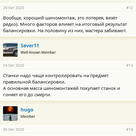
а
р
29 Окт 2020
#12
н
о
Вообще, хороший шиномонтаж, это лотерея, везёт
с
редко). Много факторов влияет на итоговый результат
т
и
балансировки. На половину из них, мастера забивают.
:
Sever11
Well-Known Member
29 Окт 2020
#13
Станки надо чаще контролировать на предмет
правильной балансировки.
А основная масса шиномонтажей покупает станок и
гоняет его до смерти.
hugo
Member
30 Окт 2020
#14