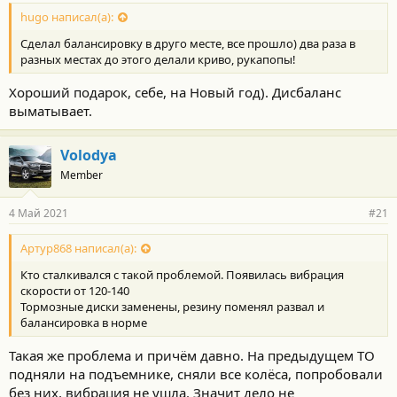
о
с
hugo написал(а):
т
Сделал балансировку в друго месте, все прошло) два раза в
и
:
разных местах до этого делали криво, рукапопы!
Хороший подарок, себе, на Новый год). Дисбаланс
выматывает.
Volodya
Member
4 Май 2021
#21
Артур868 написал(а):
Кто сталкивался с такой проблемой. Появилась вибрация
скорости от 120-140
Тормозные диски заменены, резину поменял развал и
балансировка в норме
Такая же проблема и причём давно. На предыдущем ТО
подняли на подъемнике, сняли все колёса, попробовали
без них, вибрация не ушла. Значит дело не