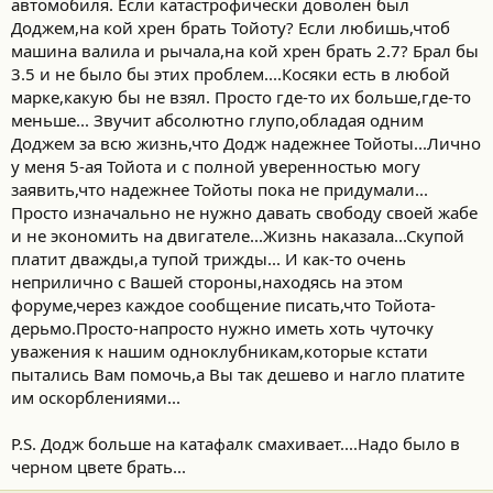
автомобиля. Если катастрофически доволен был
Доджем,на кой хрен брать Тойоту? Если любишь,чтоб
машина валила и рычала,на кой хрен брать 2.7? Брал бы
3.5 и не было бы этих проблем....Косяки есть в любой
марке,какую бы не взял. Просто где-то их больше,где-то
меньше... Звучит абсолютно глупо,обладая одним
Доджем за всю жизнь,что Додж надежнее Тойоты...Лично
у меня 5-ая Тойота и с полной уверенностью могу
заявить,что надежнее Тойоты пока не придумали...
Просто изначально не нужно давать свободу своей жабе
и не экономить на двигателе...Жизнь наказала...Скупой
платит дважды,а тупой трижды... И как-то очень
неприлично с Вашей стороны,находясь на этом
форуме,через каждое сообщение писать,что Тойота-
дерьмо.Просто-напросто нужно иметь хоть чуточку
уважения к нашим одноклубникам,которые кстати
пытались Вам помочь,а Вы так дешево и нагло платите
им оскорблениями...
P.S. Додж больше на катафалк смахивает....Надо было в
черном цвете брать...