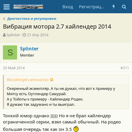
Вход
Регистрация
Диагностика и регулировки
Вибрация мотора 2.7 хайлендер 2014
А
Д
Splinter
21 Апр 2014
в
а
т
т
Splinter
о
S
а
Member
р
н
т
а
е
ч
20 Май 2014
#211
м
а
ы
л
BloodAngel написал(а):
а
Охеренный экземпляр. А ты не думал, что вот к примеру у
Митсу есть Оутлендер Самурай.
А у Тойоты к примеру - Хайлендер Родео.
Я думаю так задумано и ты выиграл.
Тонкий юмор однако ))))) Но я не брал хайлендер
ограниченной серии, взял самый обычный. На родео
большая очередь так как он 3.5