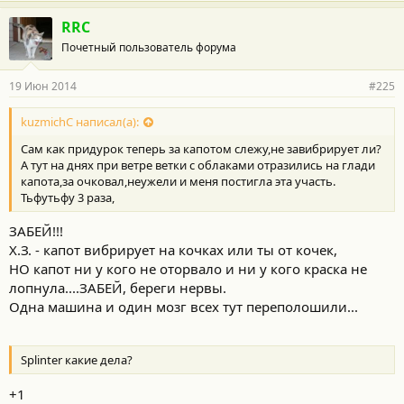
RRC
Почетный пользователь форума
19 Июн 2014
#225
kuzmichC написал(а):
Сам как придурок теперь за капотом слежу,не завибрирует ли?
А тут на днях при ветре ветки с облаками отразились на глади
капота,за очковал,неужели и меня постигла эта участь.
Тьфутьфу 3 раза,
ЗАБЕЙ!!!
Х.З. - капот вибрирует на кочках или ты от кочек,
НО капот ни у кого не оторвало и ни у кого краска не
лопнула....ЗАБЕЙ, береги нервы.
Одна машина и один мозг всех тут переполошили...
Splinter какие дела?
+1