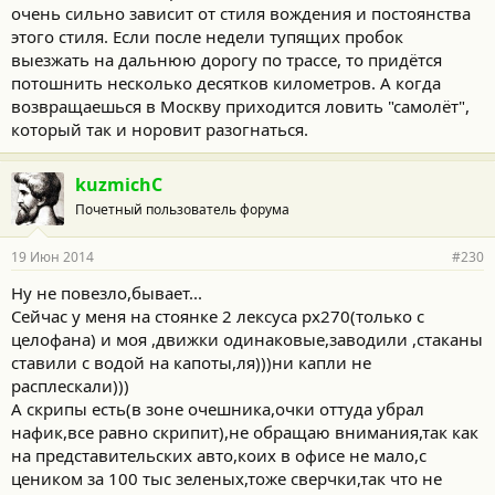
очень сильно зависит от стиля вождения и постоянства
этого стиля. Если после недели тупящих пробок
выезжать на дальнюю дорогу по трассе, то придётся
потошнить несколько десятков километров. А когда
возвращаешься в Москву приходится ловить "самолёт",
который так и норовит разогнаться.
kuzmichC
Почетный пользователь форума
19 Июн 2014
#230
Ну не повезло,бывает...
Сейчас у меня на стоянке 2 лексуса рх270(только с
целофана) и моя ,движки одинаковые,заводили ,стаканы
ставили с водой на капоты,ля)))ни капли не
расплескали)))
А скрипы есть(в зоне очешника,очки оттуда убрал
нафик,все равно скрипит),не обращаю внимания,так как
на представительских авто,коих в офисе не мало,с
цеником за 100 тыс зеленых,тоже сверчки,так что не