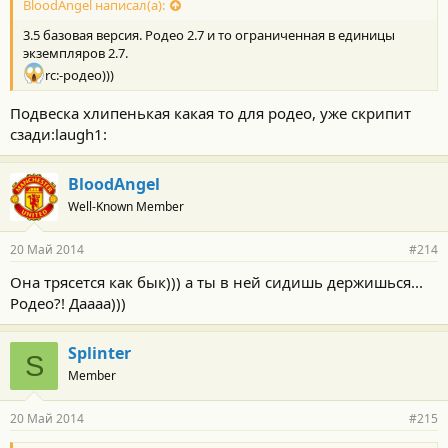
BloodAngel написал(а):
3.5 базовая версия. Родео 2.7 и то ограниченная в единицы
экземпляров 2.7.
rc:-родео)))
Подвеска хлипенькая какая то для родео, уже скрипит
сзади:laugh1:
BloodAngel
Well-Known Member
20 Май 2014
#214
Она трясется как бык))) а ты в ней сидишь держишься...
Родео?! Даааа)))
Splinter
S
Member
20 Май 2014
#215