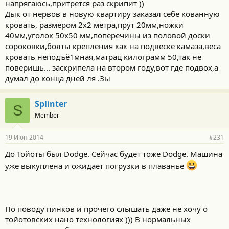
напрягаюсь,притрется раз скрипит ))
Дык от нервов в новую квартиру заказал себе кованную
кровать, размером 2x2 метра,прут 20мм,ножки
40мм,уголок 50x50 мм,поперечины из половой доски
сороковки,болты крепления как на подвеске камаза,веса
кровать неподъё1мная,матрац килограмм 50,так не
поверишь... заскрипела на втором году,вот где подвох,а
думал до конца дней ля .Зы
Splinter
S
Member
19 Июн 2014
#231
До Тойоты был Dodge. Сейчас будет тоже Dodge. Машина
уже выкуплена и ожидает погрузки в плаванье
По поводу пинков и прочего слышать даже не хочу о
тойотовских нано технологиях ))) В нормальных