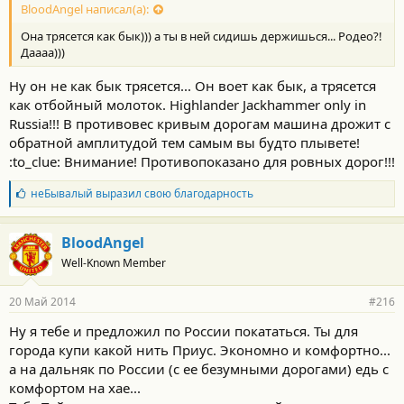
BloodAngel написал(а):
Она трясется как бык))) а ты в ней сидишь держишься... Родео?!
Даааа)))
Ну он не как бык трясется... Он воет как бык, а трясется
как отбойный молоток. Highlander Jackhammer only in
Russia!!! В противовес кривым дорогам машина дрожит с
обратной амплитудой тем самым вы будто плывете!
:to_clue: Внимание! Противопоказано для ровных дорог!!!
Б
неБывалый
выразил свою благодарность
л
а
г
BloodAngel
о
Well-Known Member
д
а
р
20 Май 2014
#216
н
о
Ну я тебе и предложил по России покататься. Ты для
с
города купи какой нить Приус. Экономно и комфортно...
т
и
а на дальняк по России (с ее безумными дорогами) едь с
:
комфортом на хае...