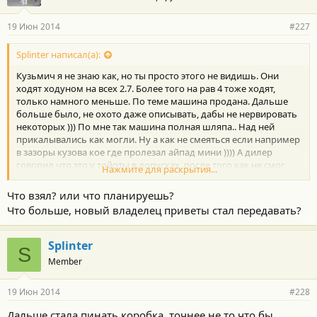
19 Июн 2014
#227
Splinter написал(а):
Кузьмич я не знаю как, но ты просто этого не видишь. Они
ходят ходуном на всех 2.7. Более того на рав 4 тоже ходят,
только намного меньше. По теме машина продана. Дальше
больше было, не охото даже описывать, дабы не нервировать
некоторых ))) По мне так машина полная шляпа.. Над ней
прикалывались как могли. Ну а как не смеяться если например
в зазоры кузова кое где пролезал айпад мини )))) А дилер
говорил что это у тойоты в допусках, после того как не смог
Нажмите для раскрытия...
исправить даже крыло переднее... Ну нафиг короче, плохие
мысли в сторону хорошие в перед ))) Всем спасибо за внимание
Что взял? или что планируешь?
а некоторым и за понимание
Что больше, новый владелец приветы стал передавать?
Splinter
S
Member
19 Июн 2014
#228
Дальше стала пинать коробка, точнее не то что бы