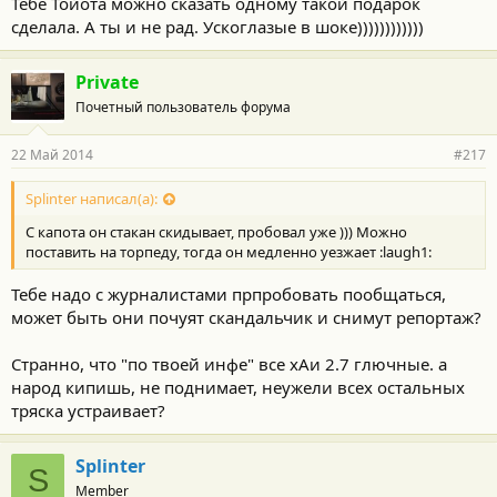
Тебе Тойота можно сказать одному такой подарок
сделала. А ты и не рад. Ускоглазые в шоке))))))))))))
Private
Почетный пользователь форума
22 Май 2014
#217
Splinter написал(а):
С капота он стакан скидывает, пробовал уже ))) Можно
поставить на торпеду, тогда он медленно уезжает :laugh1:
Тебе надо с журналистами прпробовать пообщаться,
может быть они почуят скандальчик и снимут репортаж?
Странно, что "по твоей инфе" все хАи 2.7 глючные. а
народ кипишь, не поднимает, неужели всех остальных
тряска устраивает?
Splinter
S
Member