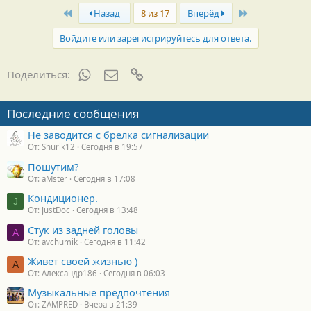
First
Last
Назад
8 из 17
Вперёд
Войдите или зарегистрируйтесь для ответа.
WhatsApp
Электронная почта
Ссылка
Поделиться:
Последние сообщения
Не заводится с брелка сигнализации
От: Shurik12
Сегодня в 19:57
Пошутим?
От: aMster
Сегодня в 17:08
Кондиционер.
J
От: JustDoc
Сегодня в 13:48
Стук из задней головы
A
От: avchumik
Сегодня в 11:42
Живет своей жизнью )
А
От: Александр186
Сегодня в 06:03
Музыкальные предпочтения
От: ZAMPRED
Вчера в 21:39