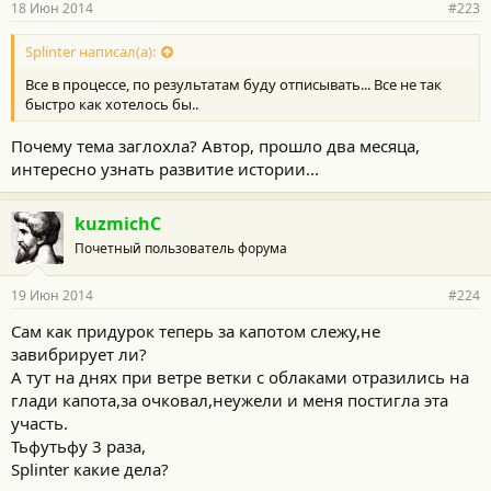
18 Июн 2014
#223
Splinter написал(а):
Все в процессе, по результатам буду отписывать... Все не так
быстро как хотелось бы..
Почему тема заглохла? Автор, прошло два месяца,
интересно узнать развитие истории...
kuzmichC
Почетный пользователь форума
19 Июн 2014
#224
Сам как придурок теперь за капотом слежу,не
завибрирует ли?
А тут на днях при ветре ветки с облаками отразились на
глади капота,за очковал,неужели и меня постигла эта
участь.
Тьфутьфу 3 раза,
Splinter какие дела?