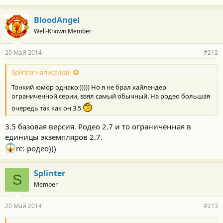
BloodAngel
Well-Known Member
20 Май 2014
#212
Splinter написал(а):
Тонкий юмор однако ))))) Но я не брал хайлендер
ограниченной серии, взял самый обычный. На родео большая
очередь так как он 3.5
3.5 базовая версия. Родео 2.7 и то ограниченная в
единицы экземпляров 2.7.
rc:-родео)))
Splinter
S
Member
20 Май 2014
#213