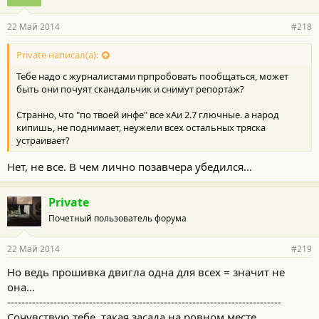
22 Май 2014
#218
Private написал(а):
Тебе надо с журналистами прпробовать пообщаться, может
быть они почуят скандальчик и снимут репортаж?
Странно, что "по твоей инфе" все хАи 2.7 глючные. а народ
кипишь, не поднимает, неужели всех остальных тряска
устраивает?
Нет, не все. В чем лично позавчера убедился...
Private
Почетный пользователь форума
22 Май 2014
#219
Но ведь прошивка двигла одна для всех = значит не
она...
-----------------------------------------------------------------------------
Сочувствую тебе, такая засада на ровном месте,