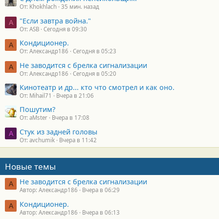
От: Khokhlach
35 мин. назад
"Если завтра война."
A
От: ASB
Сегодня в 09:30
Кондиционер.
А
От: Александр186
Сегодня в 05:23
Не заводится с брелка сигнализации
А
От: Александр186
Сегодня в 05:20
Кинотеатр и др... кто что смотрел и как оно.
От: Mihail71
Вчера в 21:06
Пошутим?
От: aMster
Вчера в 17:08
Стук из задней головы
A
От: avchumik
Вчера в 11:42
Новые темы
Не заводится с брелка сигнализации
А
Автор: Александр186
Вчера в 06:29
Кондиционер.
А
Автор: Александр186
Вчера в 06:13