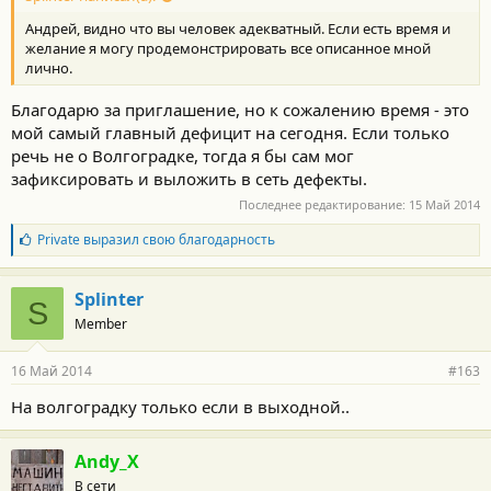
Андрей, видно что вы человек адекватный. Если есть время и
желание я могу продемонстрировать все описанное мной
лично.
Благодарю за приглашение, но к сожалению время - это
мой самый главный дефицит на сегодня. Если только
речь не о Волгоградке, тогда я бы сам мог
зафиксировать и выложить в сеть дефекты.
Последнее редактирование:
15 Май 2014
Б
Private
выразил свою благодарность
л
а
г
Splinter
S
о
Member
д
а
р
16 Май 2014
#163
н
о
На волгоградку только если в выходной..
с
т
и
Andy_X
:
В сети