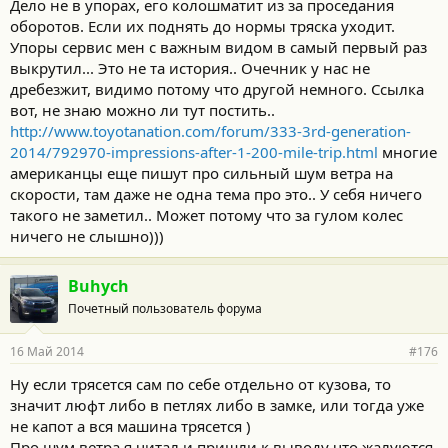
Дело не в упорах, его колошматит из за проседания
шумка лучше, но это так исторически сложилось. А про тряску
оборотов. Если их поднять до нормы тряска уходит.
капота на самом деле ощущение что просто упоры резиновые
Упоры сервис мен с важным видом в самый первый раз
надо поднять и все, чтобы он плотнее сидел
выкрутил... Это не та история.. Очечник у нас не
дребезжит, видимо потому что другой немного. Ссылка
вот, не знаю можно ли тут постить..
http://www.toyotanation.com/forum/333-3rd-generation-
2014/792970-impressions-after-1-200-mile-trip.html
многие
американцы еще пишут про сильный шум ветра на
скорости, там даже не одна тема про это.. У себя ничего
такого не заметил.. Может потому что за гулом колес
ничего не слышно)))
Buhych
Почетный пользователь форума
16 Май 2014
#176
Ну если трясется сам по себе отдельно от кузова, то
значит люфт либо в петлях либо в замке, или тогда уже
не капот а вся машина трясется )
Про шум ветра я читал и пришли к выводу что жалуются