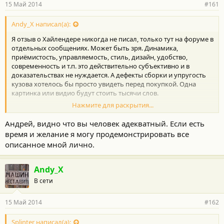
15 Май 2014
#161
Andy_X написал(а):
Я отзыв о Хайлендере никогда не писал, только тут на форуме в
отдельных сообщениях. Может быть зря. Динамика,
приёмистость, управляемость, стиль, дизайн, удобство,
современность и т.п. это действительно субъективно и в
доказательствах не нуждается. А дефекты сборки и упругость
кузова хотелось бы просто увидеть перед покупкой. Одна
картинка или видио будут стоить тысячи слов.
Нажмите для раскрытия...
Андрей, видно что вы человек адекватный. Если есть
Вот Вы как раз в такой ситуации и находитесь. Про
время и желание я могу продемонстрировать все
шумоизоляцию, качество сортов пластика, покрышки уже
описанное мной лично.
было написано очень много. Тойота остаётся Тойотой уже
много лет. Но зазоры, болтающиеся ручки, места сколов,
перекос хотелось бы увидеть до покупки, а не долбить
Andy_X
продавана, который вообще в этом ничего не понимае.
В сети
15 Май 2014
#162
Я просто придираюсь. Василий - отлично имя, просто
неуместно его ассоциировать со смирением к недостаткам.
Splinter написал(а):