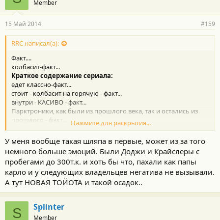
Member
15 Май 2014
#159
RRC написал(а):
Факт....
колбасит-факт...
Краткое содержание сериала:
едет классно-факт...
стоит - колбасит на горячую - факт...
внутри - КАСИВО - факт...
Парктроники, как были из прошлого века, так и остались из
прошлого - факт...
Нажмите для раскрытия...
Поносит Тойоту - тоже факт...
Факт - НЕ ПОВЕЗЛО с конкретной машиной...
У меня вообще такая шляпа в первые, может из за того
Нужно заставить дилера (и Тойоту) поменять авто(вернуть
немного больше эмоций. Были Доджи и Крайслеры с
деньги)...тоже наверно факт
пробегами до 300т.к. и хоть бы что, пахали как папы
и еще
Факт -
мне повезло
, и еще 1 или 10 миллионам
карло и у следующих владельцев негатива не вызывали.
владельцев тойот тоже повезло, так что "1-0 в пользу Танечки"
пока...
А тут НОВАЯ ТОЙОТА и такой осадок..
+1
Splinter
S
Краткая суть: Проблема существует и требует решения...
Member