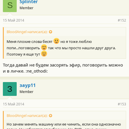
Splinter
S
Member
15 Май 2014
#152
BloodAngel написал(а):
Меня плохие слова бесят
но я тоже люблю
попи...поговорить
так что мы просто нашли друг друга.
Поэтому я еще тут
Тогда давай не будем засорять эфир, поговорить можно
и в личке. :ne_othodi:
заур11
З
Member
15 Май 2014
#153
BloodAngel написал(а):
Но зачем менять машину или ее чинить, если она однозначно