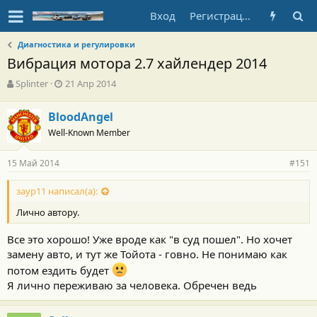
Вход
Регистрация
Диагностика и регулировки
Вибрация мотора 2.7 хайлендер 2014
А
Д
Splinter
21 Апр 2014
в
а
т
т
BloodAngel
о
а
Well-Known Member
р
н
т
а
е
ч
15 Май 2014
#151
м
а
ы
л
заур11 написал(а):
а
Лично автору.
Все это хорошо! Уже вроде как "в суд пошел". Но хочет
замену авто, и тут же Тойота - говно. Не понимаю как
потом ездить будет
Я лично переживаю за человека. Обречен ведь