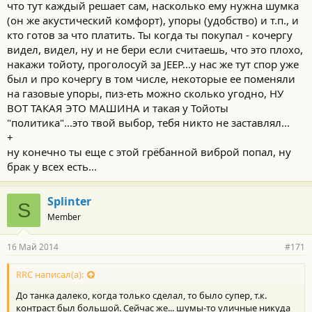
что тут каждый решает сам, насколько ему нужна шумка
(он же акустический комфорт), упоры (удобство) и т.п., и
кто готов за что платить. Ты когда ты покупал - кочергу
видел, видел, ну и не бери если считаешь, что это плохо,
накажи тойоту, проголосуй за JEEP...у нас же тут спор уже
был и про кочергу в том числе, некоторые ее поменяли
на газовые упоры, пиз-еть можно сколько угодно, НУ
ВОТ ТАКАЯ ЭТО МАШИНА и такая у Тойоты
"политика"...это твой выбор, тебя никто не заставлял...
+
ну конечно ты еще с этой грёбанной виброй попал, ну
брак у всех есть...
Splinter
S
Member
16 Май 2014
#171
RRC написал(а):
До танка далеко, когда только сделал, то было супер, т.к.
контраст был большой. Сейчас же... шумы-то уличные никуда