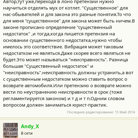
Автор,тут уже,переходя в лоно претензии нужно
научиться отделять мух от котлет. "Существенное" для
нас-обывателей и для закона это разные понятия.То что
для меня "существенное" для закона может быть ничем.В
законе прописано определение "существенный
недостаток" ,и тогда,когда пишется претензия на
основании существенного недостатка,нужно чтобы
имелось это соответствие. Вибрация может таковым
недостатком не являться.Даже скорее всего являться не
будет.Это может называться "неисправность". Разница
большая "Существенный недостаток" и
"неисправность".неисправность должны устранить,а вот
с существенным недостатком можно ставить вопрос о
возврате автомобиля.Или претензию о возврате можно
вести по неустранению неисправности в срок (тоже
регламентируется законом) и т д и т п.Одним словом
вопросом должен заниматься юрист-практик.
Последнее редактирование:
15 Май 2014
Andy_X
В сети