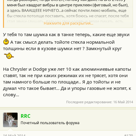
меня был квадрат вибры в центре приклеен (фиговый, но был),
а здесь ВАААЩЕЕЕ НИЧЕГО...а сейчас почти люкс-мобиль, еще
бы стекла потолще поставить, хотя боюсь не спасет, после тебя
стал звуки слушать, пальцы свои корявые везде пихать, есть
Нажмите для раскрытия...
такое ощущение, что еще и резиновые уплотнители звук
прилично пропускают, от воды/грязи их хватает, а от внешних
У тебя то там шумка как в танке теперь, какие еще звуки
шумов нет...
А так смысл делать тойоте стекла нормальной
толщины если в кузове шумки нет ? Замкнутый круг
На Chrysler и Dodge уже лет 10 как алюминиевые капоты
ставят, так не при каких режимах их не трясет, хотя они
там намного больше по площади.. Я до тойоты и не
думал что такое бывает... Да и упоры газовые не жопят, к
слову...
Последнее редактирование:
16 Май 2014
RRC
Почетный пользователь форума
16 Май 2014
#170