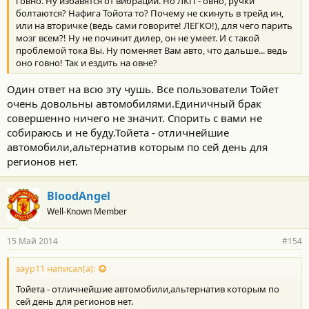
говно. Ну избавятся от вибрации. Но ЛКП - овно, ручки
болтаются? Нафига Тойота то? Почему не скинуть в трейд ин,
или на вторичке (ведь сами говорите! ЛЕГКО!), для чего парить
мозг всем?! Ну не починит дилер, он не умеет. И с такой
проблемой тока Вы. Ну поменяет Вам авто, что дальше... ведь
оно говно! Так и ездить на овне?
Один ответ на всю эту чушь. Все пользователи Тойет
очень довольны автомобилями.Единичный брак
совершенно ничего не значит. Спорить с вами не
собираюсь и не буду.Тойета - отличнейшие
автомобили,альтернатив которым по сей день для
регионов нет.
BloodAngel
Well-Known Member
15 Май 2014
#154
заур11 написал(а):
Тойета - отличнейшие автомобили,альтернатив которым по
сей день для регионов нет.