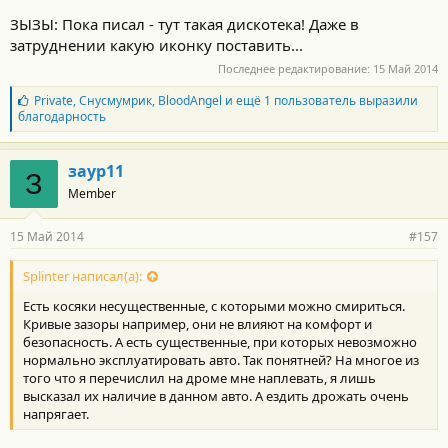
ЗЫЗЫ: Пока писал - тут такая дискотека! Даже в
затруднении какую иконку поставить...
Последнее редактирование:
15 Май 2014
Б
Private
,
Снусмумрик
,
BloodAngel
и ещё 1 пользователь выразили
л
благодарность
а
г
о
заур11
З
д
Member
а
р
н
15 Май 2014
#157
о
с
т
Splinter написал(а):
и
Есть косяки несущественные, с которыми можно смириться.
:
Кривые зазоры например, они не влияют на комфорт и
безопасность. А есть существенные, при которых невозможно
нормально эксплуатировать авто. Так понятней? На многое из
того что я перечислил на дроме мне наплевать, я лишь
высказал их наличие в данном авто. А ездить дрожать очень
напрягает.