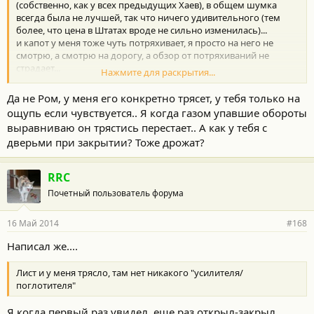
(собственно, как у всех предыдущих Хаев), в общем шумка
всегда была не лучшей, так что ничего удивительного (тем
более, что цена в Штатах вроде не сильно изменилась)...
и капот у меня тоже чуть потряхивает, я просто на него не
смотрю, а смотрю на дорогу, а обзор от потряхиваний не
страдает...
Нажмите для раскрытия...
После шумки лист на двери не трясется...
Да не Ром, у меня его конкретно трясет, у тебя только на
ощупь если чувствуется.. Я когда газом упавшие обороты
выравниваю он трястись перестает.. А как у тебя с
дверьми при закрытии? Тоже дрожат?
RRC
Почетный пользователь форума
16 Май 2014
#168
Написал же....
Лист и у меня трясло, там нет никакого "усилителя/
поглотителя"
Я когда первый раз увидел, еще раз открыл-закрыл