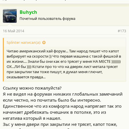
всех есть...
Buhych
Почетный пользователь форума
16 Май 2014
#173
Splinter написал(а):
Читаю американский хай форум... Там народ пишет что капот
вибрирует на скорости )) Что первая машина с такой фишкой в
их жизни.... Знали бы они как его трясет у меня НА МЕСТЕ ))))))))
ОХ...ЛИ бы )))) Кстати про то что на дверях лист метала трясет
при закрытии там тоже пишут, я думал меня глючит,
оказывается правда...
Ссылку можно пожалуйста?
Я не видел на форумах никаких глобальных замечаний
если честно, но почитать было бы интересно.
Единственное что из комфорта народ напрягает так это
начинает дребезжать очешник в потолке, это из
негатива который я нашел.
Зы: у меня двери при закрытии не трясет, капот тоже,