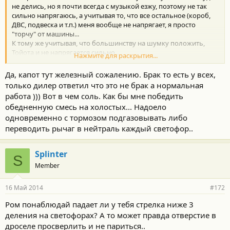
не делись, но я почти всегда с музыкой езжу, поэтому не так
сильно напрягаюсь, а учитывая то, что все остальное (короб,
ДВС, подвеска и т.п.) меня вообще не напрягает, я просто
"торчу" от машины...
К тому же учитывая, что большинству на шумку положить,
Тойота и не напрягается сильно...
Нажмите для раскрытия...
я думаю, были-бы они потолще, это очень сильно бы
Да, капот тут железный сожалению. Брак то есть у всех,
отразилось, может они вес и бабки экономят, да и кочерга им в
только дилер ответил что это не брак а нормальная
этом помогает...
работа ))) Вот в чем соль. Как бы мне победить
обедненную смесь на холостых... Надоело
у нас-то он металлический..или я ошибаюсь???....
просто они ребра жесткости по другому делают...
одновременно с тормозом подгазовывать либо
Ну газовые упоры тоже та же палка 2х сторонняя...зато эта
переводить рычаг в нейтраль каждый светофор..
кочерга - ВЕЧНАЯ, как сама Тойота, ты же понимаешь, что тут
каждый решает сам, насколько ему нужна шумка (он же
Splinter
акустический комфорт), упоры (удобство) и т.п., и кто готов за
S
что платить. Ты когда ты покупал - кочергу видел, видел, ну и
Member
не бери если считаешь, что это плохо, накажи тойоту,
проголосуй за JEEP...у нас же тут спор уже был и про кочергу в
16 Май 2014
#172
том числе, некоторые ее поменяли на газовые упоры, пиз-еть
можно сколько угодно, НУ ВОТ ТАКАЯ ЭТО МАШИНА и такая у
Ром понаблюдай падает ли у тебя стрелка ниже 3
Тойоты "политика"...это твой выбор, тебя никто не заставлял...
деления на светофорах? А то может правда отверстие в
+
дроселе просверлить и не париться..
ну конечно ты еще с этой грёбанной виброй попал, ну брак у