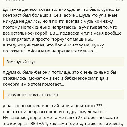
До танка далеко, когда только сделал, то было супер, т.к.
контраст был большой. Сейчас же... шумы-то уличные
никуда не делись, но я почти всегда с музыкой езжу,
поэтому не так сильно напрягаюсь, а учитывая то, что
все остальное (короб, ДВС, подвеска и т.п.) меня вообще
не напрягает, я просто "торчу" от машины...
К тому же учитывая, что большинству на шумку
положить, Тойота и не напрягается сильно...
Замкнутый круг
я думаю, были-бы они потолще, это очень сильно бы
отразилось, может они вес и бабки экономят, да и
кочерга им в этом помогает...
алюминиевые капоты ставят
у нас-то он металлический..или я ошибаюсь???....
просто они ребра жесткости по другому делают...
Ну газовые упоры тоже та же палка 2х сторонняя...зато
эта кочерга - ВЕЧНАЯ, как сама Тойота, ты же понимаешь,