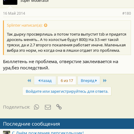
Super Moderator
16 Май 2014
#180
Splinter написал(а):
Так дырку просверлишь а потом тоета выпустит tsb и придется
дросель менять.. А то холостые будут 800)) На 3.5 нет такой
тряски, да и 2.7 второго покаления работает иначе. Маленькая
вибра это норм, но когда она в ляшки отдает это проблема.
Бюллетень не проблема, отверстие заклеивается на
ура,без последствий.
First
Last
Назад
6 из 17
Вперёд
Войдите или зарегистрируйтесь для ответа.
WhatsApp
Электронная почта
Ссылка
Поделиться:
Последние сообщения
С Днём рождения пепсикольщик!