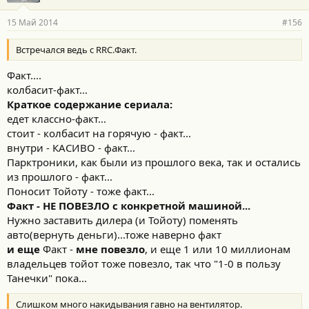
15 Май 2014
#156
Встречался ведь с RRC.Факт.
Факт....
колбасит-факт...
Краткое содержание сериала:
едет классно-факт...
стоит - колбасит на горячую - факт...
внутри - КАСИВО - факт...
Парктроники, как были из прошлого века, так и остались
из прошлого - факт...
Поносит Тойоту - тоже факт...
Факт - НЕ ПОВЕЗЛО с конкретной машиной...
Нужно заставить дилера (и Тойоту) поменять
авто(вернуть деньги)...тоже наверно факт
и еще
Факт -
мне повезло
, и еще 1 или 10 миллионам
владельцев тойот тоже повезло, так что "1-0 в пользу
Танечки" пока...
Слишком много накидывания гавно на вентилятор.