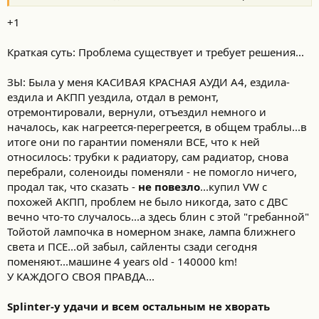
+1
Краткая суть: Проблема существует и требует решения...
ЗЫ: Была у меня КАСИВАЯ КРАСНАЯ АУДИ А4, ездила-
ездила и АКПП уездила, отдал в ремонт,
отремонтировали, вернули, отъездил немного и
началось, как нагреется-перегреется, в общем траблы...в
итоге они по гарантии поменяли ВСЕ, что к ней
относилось: трубки к радиатору, сам радиатор, снова
перебрали, соленоиды поменяли - не помогло ничего,
продал так, что сказать -
не повезло
...купил VW с
похожей АКПП, проблем не было никогда, зато с ДВС
вечно что-то случалось...а здесь блин с этой "гребанной"
Тойотой лампочка в номерном знаке, лампа ближнего
света и ПСЕ...ой забыл, сайленты сзади сегодня
поменяют...машине 4 years old - 140000 km!
У КАЖДОГО СВОЯ ПРАВДА...
Splinter-у удачи и всем остальным не хворать