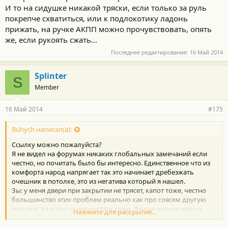
И то на сидушке никакой тряски, если только за руль
покрепче схватиться, или к подлокотику ладонь
прижать, на ручке АКПП можно прочувствовать, опять
же, если рукоять сжать...
Последнее редактирование:
16 Май 2014
Splinter
S
Member
16 Май 2014
#175
Buhych написал(а):
Ссылку можно пожалуйста?
Я не видел на форумах никаких глобальных замечаний если
честно, но почитать было бы интересно. Единственное что из
комфорта народ напрягает так это начинает дребезжать
очешник в потолке, это из негатива который я нашел.
Зы: у меня двери при закрытии не трясет, капот тоже, честно
большинство этих проблем реально как про совсем другую
машину, да и про шумку кстати тоже. Лучше шумку чем на
Нажмите для раскрытия...
этой машине я видел только на mdx и на меринах, правда не
ездил на ауди, ну и скорее всего на американках такого класса