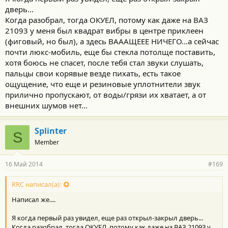
дверь...
Когда разобрал, тогда ОКУЕЛ, потому как даже на ВАЗ
21093 у меня был квадрат вибры в центре приклеен
(фиговый, но был), а здесь ВАААЩЕЕЕ НИЧЕГО...а сейчас
почти люкс-мобиль, еще бы стекла потолще поставить,
хотя боюсь не спасет, после тебя стал звуки слушать,
пальцы свои корявые везде пихать, есть такое
ощущение, что еще и резиновые уплотнители звук
прилично пропускают, от воды/грязи их хватает, а от
внешних шумов нет...
Splinter
S
Member
16 Май 2014
#169
RRC написал(а):
Написал же....
Я когда первый раз увидел, еще раз открыл-закрыл дверь...
Когда разобрал, тогда ОКУЕЛ, потому как даже на ВАЗ 21093 у