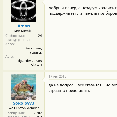
Добрый вечер, а незадумывались 
поддерживает ли панель приборо
Aman
New Member
Сообщения
24
Благодарности
1
Адрес
Казахстан,
Уральск
Авто
Higlander 2 2008
3.5l AWD
17 Авг 2015
да не вопрос... все ставится... но 
страшно представить
Sokolov73
Well-Known Member
Сообщения
2.707