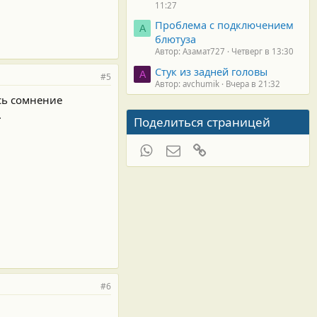
11:27
Проблема с подключением
А
блютуза
Автор: Азамат727
Четверг в 13:30
Стук из задней головы
A
#5
Автор: avchumik
Вчера в 21:32
ось сомнение
.
Поделиться страницей
WhatsApp
Электронная почта
Ссылка
#6