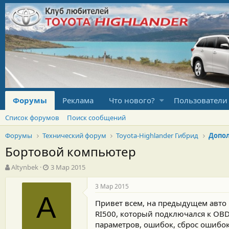
Форумы
Реклама
Что нового?
Пользователи
Список форумов
Поиск сообщений
Форумы
Технический форум
Toyota-Highlander Гибрид
Допол
Бортовой компьютер
А
Д
Altynbek
3 Мар 2015
в
а
т
т
3 Мар 2015
о
а
A
Привет всем, на предыдущем авто
р
н
т
а
RI500, который подключался к OBD
е
ч
параметров, ошибок, сброс ошибок