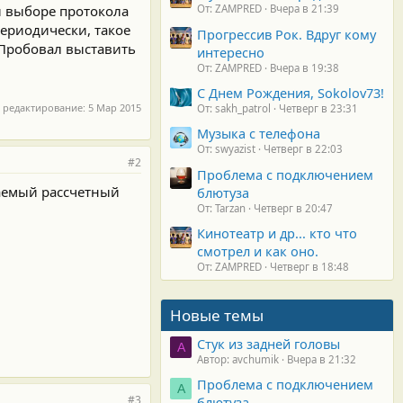
и выборе протокола
От: ZAMPRED
Вчера в 21:39
ериодически, такое
Прогрессив Рок. Вдруг кому
 Пробовал выставить
интересно
От: ZAMPRED
Вчера в 19:38
С Днем Рождения, Sokolov73!
 редактирование:
5 Мар 2015
От: sakh_patrol
Четверг в 23:31
Музыка с телефона
От: swyazist
Четверг в 22:03
#2
Проблема с подключением
ваемый рассчетный
блютуза
От: Tarzan
Четверг в 20:47
Кинотеатр и др... кто что
смотрел и как оно.
От: ZAMPRED
Четверг в 18:48
Новые темы
Стук из задней головы
A
Автор: avchumik
Вчера в 21:32
Проблема с подключением
А
#3
блютуза