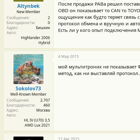
м
а
После продажи РАВа решил постави
Altynbek
ы
л
OBD он показывает то CAN то TOY
New Member
а
ощущение как будто теряет связь 
Сообщения
2
Благодарности
0
протокол обмена и вручную и авто
Адрес
Бишкек
Есть ли у кого опыт подключения Mil
Авто
Highlander 2006
Hybrid
4 Мар 2015
мой мультитроник не показывает 
метод, как ни выставляй протокол..
Sokolov73
Well-Known Member
Сообщения
2.707
Благодарности
460
Адрес
Москва
Авто
HL IV (U70) 3,5
AWD Lux 2021
17 Авг 2015