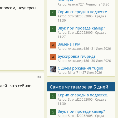
Автор: Азамат727
Четверг в 13:30
опросом, неуверен
Скрип спереди в подвеске.
S
Автор: Stroitel20052005
Среда в
11:30
Звук при проезде камер?
S
Автор: Stroitel20052005
Среда в
11:27
Замена ГРМ
А
Автор: Александр186
31 Июл 2026
Буксировка гибрида
А
Автор: Александр186
30 Июл 2026
С Днём рождения Yugin!
Автор: Mihail71
27 Июл 2026
#4
лей.. что сейчас-
Самое читаемое за 5 дней
Скрип спереди в подвеске.
S
Автор: Stroitel20052005
Среда в
11:30
Звук при проезде камер?
S
Автор: Stroitel20052005
Среда в