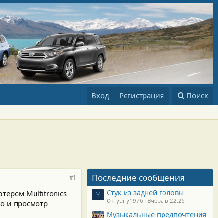
Вход
Регистрация
Поиск
Последние сообщения
#1
Стук из задней головы
ером Multitronics
Y
От: yuriy1976
Вчера в 22:26
то и просмотр
Музыкальные предпочтения