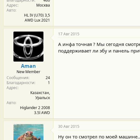
Благодарности
460
Адрес
Москва
Авто
HL IV (U70) 3,5
AWD Lux 2021
17 Авг 2015
А инфа точная ? Мы сегодня смотр
поддерживает ли эбу и панель приб
Aman
New Member
Сообщения
24
Благодарности
1
Адрес
Казахстан,
Уральск
Авто
Higlander 2 2008
3.5l AWD
30 Авг 2015
Ну он то смотрел по моей машине..