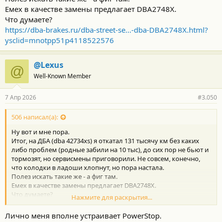
Емех в качестве замены предлагает DBA2748X.
Что думаете?
https://dba-brakes.ru/dba-street-se...-dba-DBA2748X.html?
ysclid=mnotpp51p4118522576
@Lexus
@
Well-Known Member
7 Апр 2026
#3.050
506 написал(а):
Ну вот и мне пора.
Итог, на ДБА (dba 42734xs) я откатал 131 тысячу км без каких
либо проблем (родные забили на 10 тыс), до сих пор не бьют и
тормозят, но сервисмены приговорили. Не совсем, конечно,
что колодки в ладоши хлопнут, но пора настала.
Полез искать такие же - а фиг там.
Емех в качестве замены предлагает DBA2748X.
Что думаете?
Нажмите для раскрытия...
https://dba-brakes.ru/dba-street-se...-dba-DBA2748X.html?
ysclid=mnotpp51p4118522576
Лично меня вполне устраивает PowerStop.