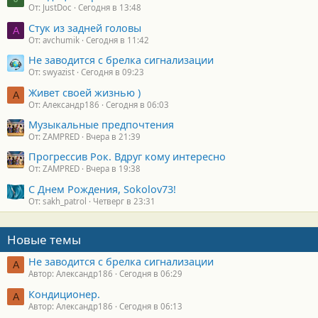
От: JustDoc
Сегодня в 13:48
Стук из задней головы
A
От: avchumik
Сегодня в 11:42
Не заводится с брелка сигнализации
От: swyazist
Сегодня в 09:23
Живет своей жизнью )
А
От: Александр186
Сегодня в 06:03
Музыкальные предпочтения
От: ZAMPRED
Вчера в 21:39
Прогрессив Рок. Вдруг кому интересно
От: ZAMPRED
Вчера в 19:38
С Днем Рождения, Sokolov73!
От: sakh_patrol
Четверг в 23:31
Новые темы
Не заводится с брелка сигнализации
А
Автор: Александр186
Сегодня в 06:29
Кондиционер.
А
Автор: Александр186
Сегодня в 06:13