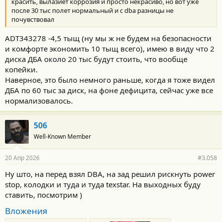
красить, вылазиет коррозия и просто некрасиво, но вот уже
после 30 тыс полет нормальный и с dba разницы не
почувствовал
ADT343278 -4,5 тыщ (ну мы ж не будем на безопасности
и комфорте экономить 10 тыщ всего), имею в виду что 2
диска ДБА около 20 тыс будут стоить, что вообще
копейки.
Наверное, это было немного раньше, когда я тоже видел
ДБА по 60 тыс за диск, на фоне дефицита, сейчас уже все
нормализовалось.
506
Well-Known Member
20 Апр 2026
#3.058
Ну што, на перед взял DBA, на зад решил рискнуть power
stop, колодки и туда и туда texstar. На выходных буду
ставить, посмотрим )
Вложения