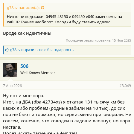
g78av написал(а):
Никто не подскажет 04945-48150 и 049450-e040 заменяемы на
хай III? Точнее наоборот. Колодки буду ставить Адвикс
Вроде как идентичны.
Последнее редактирование:
15 Ноя 2025
Б
g78av
выразил свою благодарность
л
а
г
506
о
Well-Known Member
д
а
р
7 Апр 2026
#3.049
н
о
Ну вот и мне пора.
с
Итог, на ДБА (dba 42734xs) я откатал 131 тысячу км без
т
и
каких либо проблем (родные забили на 10 тыс), до сих
:
пор не бьют и тормозят, но сервисмены приговорили. Не
совсем, конечно, что колодки в ладоши хлопнут, но пора
настала.
Полез искать такие же - а фиг там.