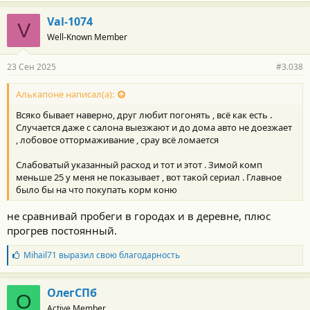
а
г
Val-1074
V
о
Well-Known Member
д
а
р
23 Сен 2025
#3.038
н
о
с
Алькапоне написал(а):
т
Всяко бывает наверно, друг любит погонять , всё как есть .
и
:
Случается даже с салона выезжают и до дома авто не доезжает
, лобовое оттормаживание , срау всё ломается
Слабоватый указанный расход и тот и этот . Зимой комп
меньше 25 у меня не показывает , вот такой сериал . Главное
было бы на что покупать корм коню
не сравнивай пробеги в городах и в деревне, плюс
прогрев постоянный.
Б
Mihail71
выразил свою благодарность
л
а
г
ОлегСПб
О
о
Active Member
д