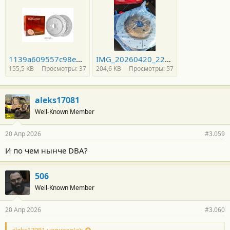
1139a609557c98e4461906c197459e00b0e7100002.jpeg
IMG_20260420_222327.jpg
155,5 KB
Просмотры: 37
204,6 KB
Просмотры: 57
aleks17081
Well-Known Member
20 Апр 2026
#3.059
И по чем нынче DBA?
506
Well-Known Member
20 Апр 2026
#3.060