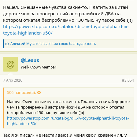
Нашел. Смешанные чувства какие-то. Платить за китай
дороже чем за проверенный австралийский ДБА на
котором откатал беспроблемно 130 тыс, ну такое себе ))))
https://powerstop.com.ru/catalog/di...-iv-toyota-alphard-iii-
toyota-highlander-u50/
Б
Алексей Мусатов
выразил свою благодарность
л
а
г
@Lexus
@
о
Well-Known Member
д
а
р
7 Апр 2026
#3.054
н
о
с
506 написал(а):
т
Нашел. Смешанные чувства какие-то. Платить за китай дороже
и
:
чем за проверенный австралийский ДБА на котором откатал
беспроблемно 130 тыс, ну такое себе ))))
https://powerstop.com.ru/catalog/di...-iv-toyota-alphard-iii-toyota-
highlander-u50/
Так я ж писал- не настаиваю) У меня свои сравнения, у