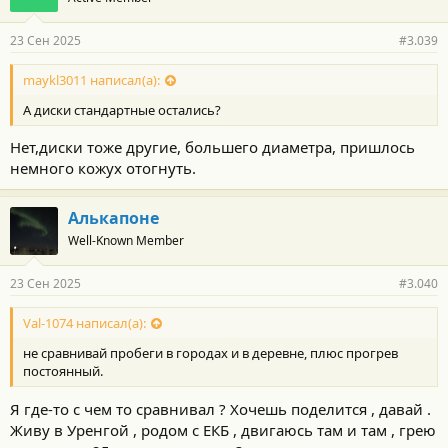
а
р
23 Сен 2025
#3.039
н
о
с
maykl3011 написал(а):
т
А диски стандартные остались?
и
:
Нет,диски тоже другие, большего диаметра, пришлось
немного кожух отогнуть.
Алькапоне
Well-Known Member
23 Сен 2025
#3.040
Val-1074 написал(а):
не сравнивай пробеги в городах и в деревне, плюс прогрев
постоянный.
Я где-то с чем то сравнивал ? Хочешь поделится , давай .
Живу в Уренгой , родом с ЕКБ , двигаюсь там и там , грею