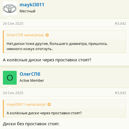
г
maykl3011
о
Местный
д
а
р
24 Сен 2025
#3.042
н
о
с
ОлегСПб написал(а):
т
Нет,диски тоже другие, большего диаметра, пришлось
и
:
немного кожух отогнуть.
А колёсные диски через проставки стоят?
ОлегСПб
О
Active Member
24 Сен 2025
#3.043
maykl3011 написал(а):
А колёсные диски через проставки стоят?
Диски без проставок стоят.