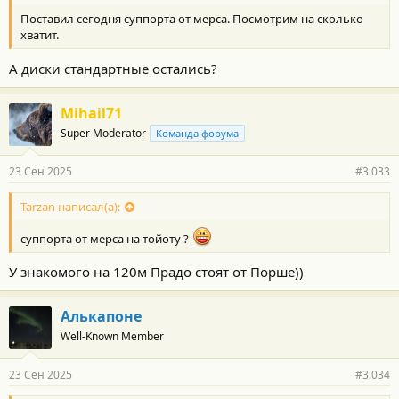
Поставил сегодня суппорта от мерса. Посмотрим на сколько
хватит.
А диски стандартные остались?
Mihail71
Super Moderator
Команда форума
23 Сен 2025
#3.033
Tarzan написал(а):
суппорта от мерса на тойоту ?
У знакомого на 120м Прадо стоят от Порше))
Алькапоне
Well-Known Member
23 Сен 2025
#3.034