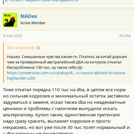
л
а
г
MADex
о
Active Member
д
а
р
9 Апр 2026
#3.056
н
о
с
506 написал(а):
т
Нашел. Смешанные чувства какие-то. Платить за китай дороже
и
:
чем за проверенный австралийский ДБА на котором откатал
беспроблемно 130 тыс, ну такое себе ))))
https://powerstop.com.ru/catalog/di...-iv-toyota-alphard-iii-toyota-
highlander-u50/
Тоже откатал порядка 110 тыс на dba, в целом все норм
но сильная коррозия и минимальный остаток заставили
задуматься о замене, искал такжа dba но неадекватные
ценники и проблемы с наличием вынудили искать
альтернативу. Купил такие, единственная претензия
надо сразу красить, вылазиет коррозия и просто
некрасиво, но вот уже после 30 тыс полет нормальный и
с dba разницы не почувствовал