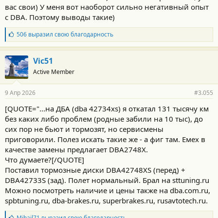
вас свои) У меня вот наоборот сильно негативный опыт
с DBA. Поэтому выводы такие)
Б
506
выразил свою благодарность
л
а
г
Vic51
о
Active Member
д
а
р
9 Апр 2026
#3.055
н
о
[QUOTE="...на ДБА (dba 42734xs) я откатал 131 тысячу км
с
без каких либо проблем (родные забили на 10 тыс), до
т
и
сих пор не бьют и тормозят, но сервисмены
:
приговорили. Полез искать такие же - а фиг там. Емех в
качестве замены предлагает DBA2748X.
Что думаете?[/QUOTE]
Поставил тормозные диски DBA42748XS (перед) +
DBA42733S (зад). Полет нормальный. Брал на sttuning.ru
Можно посмотреть наличие и цены также на dba.com.ru,
spbtuning.ru, dba-brakes.ru, superbrakes.ru, rusavtotech.ru.
Б
Mihail71
выразил свою благодарность