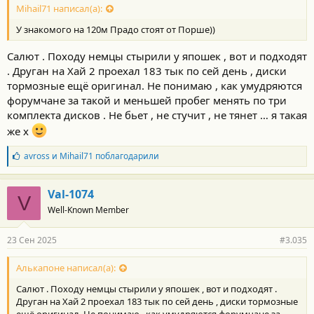
Mihail71 написал(а):
У знакомого на 120м Прадо стоят от Порше))
Салют . Походу немцы стырили у япошек , вот и подходят
. Друган на Хай 2 проехал 183 тык по сей день , диски
тормозные ещё оригинал. Не понимаю , как умудряются
форумчане за такой и меньшей пробег менять по три
комплекта дисков . Не бьет , не стучит , не тянет … я такая
же х
Б
avross
и
Mihail71
поблагодарили
л
а
г
Val-1074
V
о
Well-Known Member
д
а
р
23 Сен 2025
#3.035
н
о
с
Алькапоне написал(а):
т
Салют . Походу немцы стырили у япошек , вот и подходят .
и
:
Друган на Хай 2 проехал 183 тык по сей день , диски тормозные
ещё оригинал. Не понимаю , как умудряются форумчане за