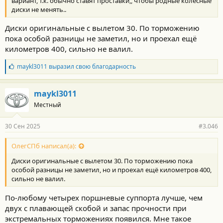
вариант, т.к. обычно ставят проставки,, чтобы родные колёсные
диски не менять..
Диски оригинальные с вылетом 30. По торможению
пока особой разницы не заметил, но и проехал ещё
километров 400, сильно не валил.
Б
maykl3011
выразил свою благодарность
л
а
г
maykl3011
о
Местный
д
а
р
30 Сен 2025
#3.046
н
о
с
ОлегСПб написал(а):
т
Диски оригинальные с вылетом 30. По торможению пока
и
:
особой разницы не заметил, но и проехал ещё километров 400,
сильно не валил.
По-любому четырех поршневые суппорта лучше, чем
двух с плавающей скобой и запас прочности при
экстремальных торможениях появился. Мне такое