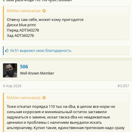
MADex написал(а):
Отвечу сам себе, может кому пригодится
Диски blue print
Перед ADT343278
Зад ADT343276
Б
Vic51
выразил свою благодарность
л
а
г
506
о
Well-Known Member
д
а
р
9 Апр 2026
#3.057
н
о
с
MADex написал(а):
т
Тоже откатал порядка 110 тыс на dba, в целом все норм но
и
:
сильная коррозия и минимальный остаток заставили
задуматься о замене, искал такжа dba но неадекватные
ценники и проблемы с наличием вынудили искать
альтернативу. Купил такие, единственная претензия надо сразу