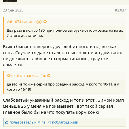
а
р
23 Сен 2025
#3.037
н
о
с
Val-1074 написал(а):
т
Два раза в пол со 130 при полной загрузке оттормозись на югах
и
:
И этого достаточно.
Всяко бывает наверно, друг любит погонять , всё как
есть . Случается даже с салона выезжают и до дома авто
не доезжает , лобовое оттормаживание , срау всё
ломается
Khokhlach написал(а):
да это из той же серии про средний расход, у кого то 10-11, а у
кого то 16-19)
Слабоватый указанный расход и тот и этот . Зимой комп
меньше 25 у меня не показывает , вот такой сериал .
Главное было бы на что покупать корм коню
Б
пользователь
и
Mihail71
поблагодарили
л