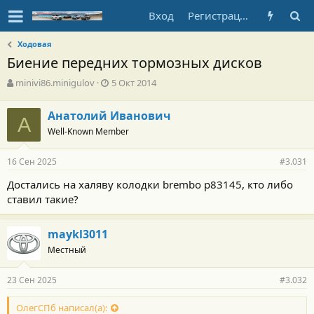
Вход
Регистрация
Ходовая
Биение передних тормозных дисков
А
Д
minivi86.minigulov
5 Окт 2014
в
а
т
т
Анатолий Иванович
о
А
а
Well-Known Member
р
н
т
а
е
ч
16 Сен 2025
#3.031
м
а
ы
л
Достались на халяву колодки brembo р83145, кто либо
а
ставил такие?
maykl3011
Местный
23 Сен 2025
#3.032
ОлегСПб написал(а):