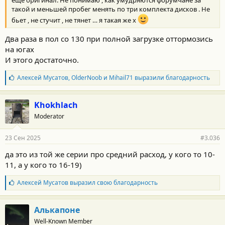
такой и меньшей пробег менять по три комплекта дисков . Не
бьет , не стучит , не тянет … я такая же х
Два раза в пол со 130 при полной загрузке оттормозись
на югах
И этого достаточно.
Б
Алексей Мусатов
,
OlderNoob
и
Mihail71
выразили благодарность
л
а
г
Khokhlach
о
Moderator
д
а
р
23 Сен 2025
#3.036
н
о
да это из той же серии про средний расход, у кого то 10-
с
11, а у кого то 16-19)
т
и
:
Б
Алексей Мусатов
выразил свою благодарность
л
а
г
Алькапоне
о
Well-Known Member
д