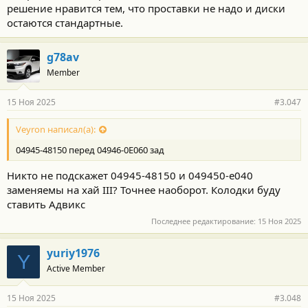
решение нравится тем, что проставки не надо и диски
остаются стандартные.
g78av
Member
15 Ноя 2025
#3.047
Veyron написал(а):
04945-48150 перед 04946-0E060 зад
Никто не подскажет 04945-48150 и 049450-e040
заменяемы на хай III? Точнее наоборот. Колодки буду
ставить Адвикс
Последнее редактирование:
15 Ноя 2025
yuriy1976
Y
Active Member
15 Ноя 2025
#3.048