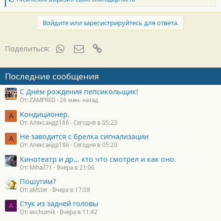
л
а
г
Войдите или зарегистрируйтесь для ответа.
о
д
а
WhatsApp
Электронная почта
Ссылка
Поделиться:
р
н
о
Последние сообщения
с
т
С Днём рождения пепсикольщик!
и
От: ZAMPRED
28 мин. назад
:
Кондиционер.
А
От: Александр186
Сегодня в 05:23
Не заводится с брелка сигнализации
А
От: Александр186
Сегодня в 05:20
Кинотеатр и др... кто что смотрел и как оно.
От: Mihail71
Вчера в 21:06
Пошутим?
От: aMster
Вчера в 17:08
Стук из задней головы
A
От: avchumik
Вчера в 11:42