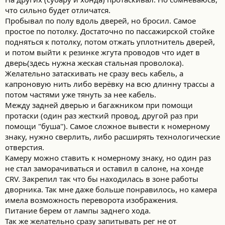
что сильно будет отличатся.
Пробывал по полу вдоль дверей, но бросил. Самое
простое по потолку. Достаточно по пассажирской стойке
подняться к потолку, потом отжать уплотнитель дверей,
и потом выйти к резинке жгута проводов что идет в
дверь(здесь нужна жеская стальная проволока).
Желательно затаскивать не сразу весь кабель, а
капроновую нить либо верёвку на всю длинну трассы а
потом частями уже тянуть за нее кабель.
Между задней дверью и багажником при помощи
протаски (один раз жесткий провод, другой раз при
помощи "буша"). Самое сложное вывести к номерному
знаку, нужно сверлить, либо расширять технологические
отверстия.
Камеру можно ставить к номерному знаку, но один раз
не стал заморачиваться и оставил в салоне, на хонде
CRV. Закрепил так что бы находилась в зоне работы
дворника. Так мне даже больше понравилось, но камера
имела возможность переворота изображения.
Питание берем от лампы заднего хода.
Так же желательно сразу запитывать рег не от