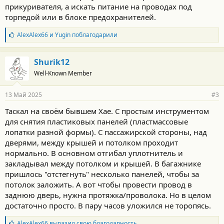
прикуривателя, а искать питание на проводах под
торпедой или в блоке предохранителей.
Б
AlexAlex66
и
Yugin
поблагодарили
л
а
г
Shurik12
о
Well-Known Member
д
а
р
13 Май 2025
#3
н
о
Таскал на своём бывшем Хае. С простым инструментом
с
для снятия пластиковых панелей (пластмассовые
т
и
лопатки разной формы). С пассажирской стороны, над
:
дверями, между крышей и потолком проходит
нормально. В основном отгибал уплотнитель и
закладывал между потолком и крышей. В багажнике
пришлось "отстегнуть" несколько панелей, чтобы за
потолок заложить. А вот чтобы провести провод в
заднюю дверь, нужна протяжка/проволока. Но в целом
достаточно просто. В пару часов уложился не торопясь.
Б
AlexAlex66
выразил свою благодарность