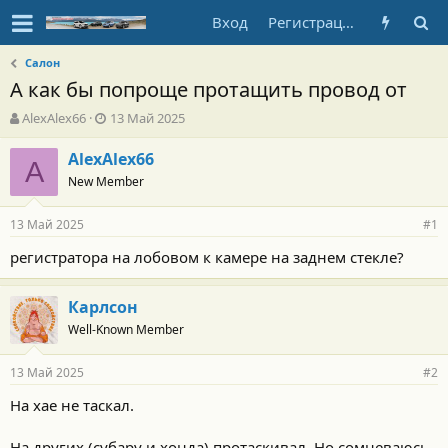
Вход
Регистрация
Салон
А как бы попроще протащить провод от
А
Д
AlexAlex66
13 Май 2025
в
а
т
т
AlexAlex66
A
о
а
New Member
р
н
т
а
13 Май 2025
е
ч
#1
м
а
регистратора на лобовом к камере на заднем стекле?
ы
л
а
Карлсон
Well-Known Member
13 Май 2025
#2
На хае не таскал.
На других (субару и хонда) протаскивал. Но сомневаюсь,