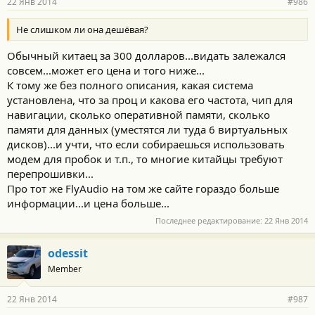
22 Янв 2014
#986
Не слишком ли она дешёвая?
Обычный китаец за 300 долларов...видать залежался
совсем...может его цена и того ниже...
К тому же без полного описания, какая система
установлена, что за проц и какова его частота, чип для
навигации, сколько оперативной памяти, сколько
памяти для данных (уместятся ли туда 6 виртуальных
дисков)...и учти, что если собираешься использовать
модем для пробок и т.п., то многие китайцы требуют
перепрошивки...
Про тот же FlyAudio на том же сайте гораздо больше
информации...и цена больше...
Последнее редактирование:
22 Янв 2014
odessit
Member
22 Янв 2014
#987