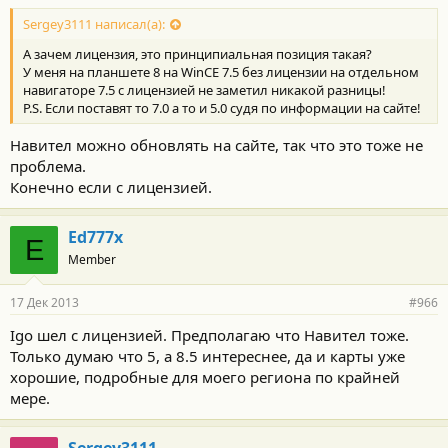
Sergey3111 написал(а):
А зачем лицензия, это принципиальная позиция такая?
У меня на планшете 8 на WinCE 7.5 без лицензии на отдельном
навигаторе 7.5 с лицензией не заметил никакой разницы!
P.S. Если поставят то 7.0 а то и 5.0 судя по информации на сайте!
Навител можно обновлять на сайте, так что это тоже не
проблема.
Конечно если с лицензией.
Ed777x
E
Member
17 Дек 2013
#966
Igo шел с лицензией. Предполагаю что Навител тоже.
Только думаю что 5, а 8.5 интереснее, да и карты уже
хорошие, подробные для моего региона по крайней
мере.