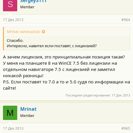
Sergey3111
S
Member
17 Дек 2013
#964
Mrinat написал(а):
Спасибо.
Интересно, навител если поставят, с лицензией?
А зачем лицензия, это принципиальная позиция такая?
У меня на планшете 8 на WinCE 7.5 без лицензии на
отдельном навигаторе 7.5 с лицензией не заметил
никакой разницы!
P.S. Если поставят то 7.0 а то и 5.0 судя по информации на
сайте!
Последнее редактирование:
17 Дек 2013
Mrinat
M
Member
17 Дек 2013
#965