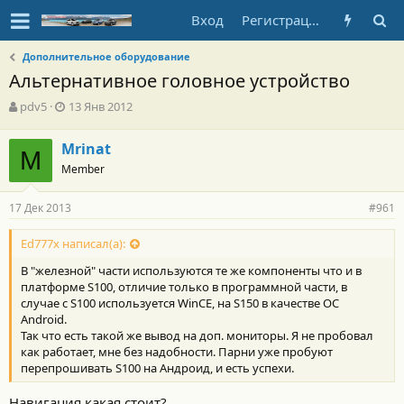
Вход
Регистрация
Дополнительное оборудование
Альтернативное головное устройство
А
Д
pdv5
13 Янв 2012
в
а
т
т
Mrinat
о
M
а
Member
р
н
т
а
е
ч
17 Дек 2013
#961
м
а
ы
л
Ed777x написал(а):
а
В "железной" части используются те же компоненты что и в
платформе S100, отличие только в программной части, в
случае с S100 используется WinCE, на S150 в качестве ОС
Android.
Так что есть такой же вывод на доп. мониторы. Я не пробовал
как работает, мне без надобности. Парни уже пробуют
перепрошивать S100 на Андроид, и есть успехи.
Навигация какая стоит?