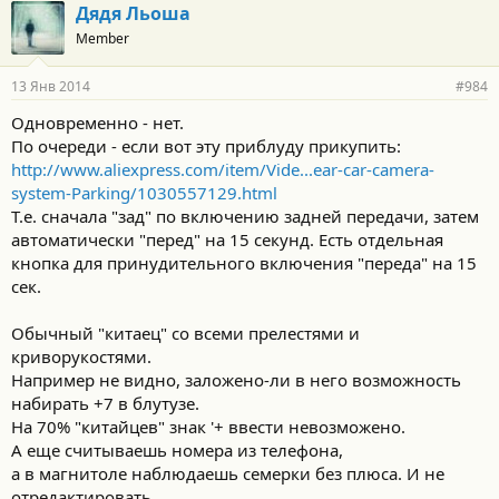
Дядя Льоша
Member
13 Янв 2014
#984
Одновременно - нет.
По очереди - если вот эту приблуду прикупить:
http://www.aliexpress.com/item/Vide...ear-car-camera-
system-Parking/1030557129.html
Т.е. сначала "зад" по включению задней передачи, затем
автоматически "перед" на 15 секунд. Есть отдельная
кнопка для принудительного включения "переда" на 15
сек.
Обычный "китаец" со всеми прелестями и
криворукостями.
Например не видно, заложено-ли в него возможность
набирать +7 в блутузе.
На 70% "китайцев" знак '+ ввести невозможено.
А еще считываешь номера из телефона,
а в магнитоле наблюдаешь семерки без плюса. И не
отредактировать...