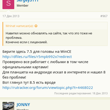
Sergey3111
S
Member
17 Дек 2013
#967
Mrinat написал(а):
Навител можно обновлять на сайте, так что это тоже не
проблема.
Конечно если с лицензией.
Берите здесь 7.5 для головы на WinCE
http://dfiles.ru/files/r5mpb992x?redirect
Проверено все работает с любыми в том числе
официальными картами!
Для планшета на андроиде искал в интернете и нашел 8
без проблем!
Вот глянул тут 8.5 есть вроде
http://rutracker.org/forum/viewtopic.php?t=4468022
Последнее редактирование:
18 Дек 2013
JONNY