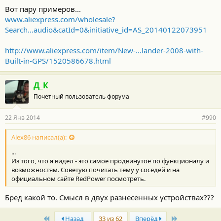
Вот пару примеров...
www.aliexpress.com/wholesale?
Search...audio&catId=0&initiative_id=AS_20140122073951
http://www.aliexpress.com/item/New-...lander-2008-with-
Built-in-GPS/1520586678.html
Д_К
Почетный пользователь форума
22 Янв 2014
#990
Alex86 написал(а):
...
Из того, что я видел - это самое продвинутое по функционалу и
возможностям. Советую почитать тему у соседей и на
официальном сайте RedPower посмотреть.
Бред какой то. Смысл в двух разнесенных устройствах???
First
Last
Назад
33 из 62
Вперёд