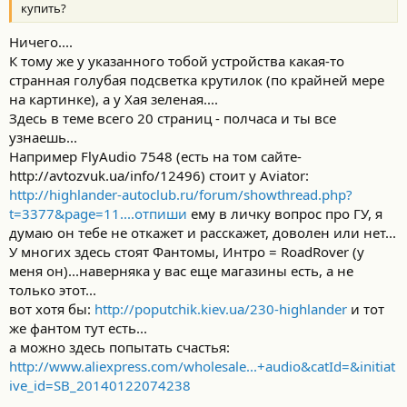
купить?
Ничего....
К тому же у указанного тобой устройства какая-то
странная голубая подсветка крутилок (по крайней мере
на картинке), а у Хая зеленая....
Здесь в теме всего 20 страниц - полчаса и ты все
узнаешь...
Например FlyAudio 7548 (есть на том сайте-
http://avtozvuk.ua/info/12496) стоит у Aviator:
http://highlander-autoclub.ru/forum/showthread.php?
t=3377&page=11....отпиши
ему в личку вопрос про ГУ, я
думаю он тебе не откажет и расскажет, доволен или нет...
У многих здесь стоят Фантомы, Интро = RoadRover (у
меня он)...наверняка у вас еще магазины есть, а не
только этот...
вот хотя бы:
http://poputchik.kiev.ua/230-highlander
и тот
же фантом тут есть...
а можно здесь попытать счастья:
http://www.aliexpress.com/wholesale...+audio&catId=&initiat
ive_id=SB_20140122074238