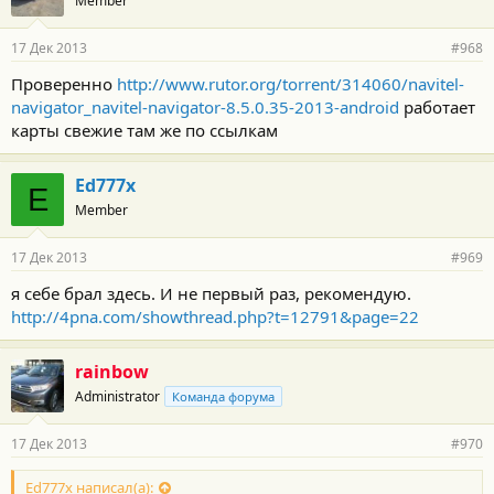
Member
17 Дек 2013
#968
Проверенно
http://www.rutor.org/torrent/314060/navitel-
navigator_navitel-navigator-8.5.0.35-2013-android
работает
карты свежие там же по ссылкам
Ed777x
E
Member
17 Дек 2013
#969
я себе брал здесь. И не первый раз, рекомендую.
http://4pna.com/showthread.php?t=12791&page=22
rainbow
Administrator
Команда форума
17 Дек 2013
#970
Ed777x написал(а):