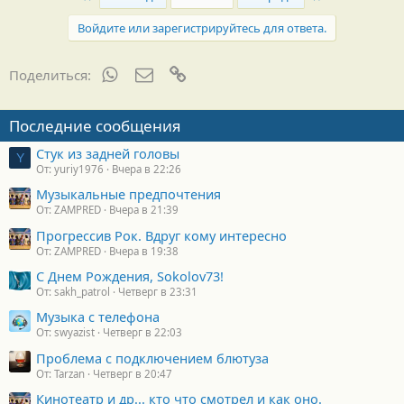
Войдите или зарегистрируйтесь для ответа.
WhatsApp
Электронная почта
Ссылка
Поделиться:
Последние сообщения
Стук из задней головы
Y
От: yuriy1976
Вчера в 22:26
Музыкальные предпочтения
От: ZAMPRED
Вчера в 21:39
Прогрессив Рок. Вдруг кому интересно
От: ZAMPRED
Вчера в 19:38
С Днем Рождения, Sokolov73!
От: sakh_patrol
Четверг в 23:31
Музыка с телефона
От: swyazist
Четверг в 22:03
Проблема с подключением блютуза
От: Tarzan
Четверг в 20:47
Кинотеатр и др... кто что смотрел и как оно.