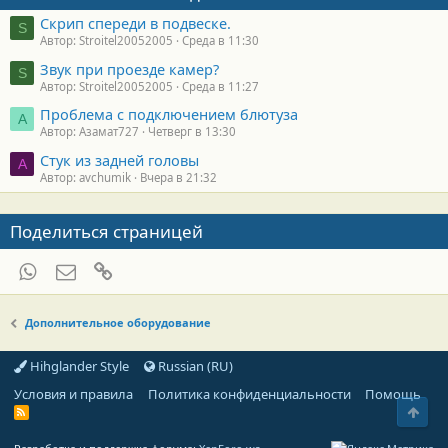
Скрип спереди в подвеске.
S
Автор: Stroitel20052005
Среда в 11:30
Звук при проезде камер?
S
Автор: Stroitel20052005
Среда в 11:27
Проблема с подключением блютуза
А
Автор: Азамат727
Четверг в 13:30
Стук из задней головы
A
Автор: avchumik
Вчера в 21:32
Поделиться страницей
WhatsApp
Электронная почта
Ссылка
Дополнительное оборудование
Hihglander Style
Russian (RU)
Условия и правила
Политика конфиденциальности
Помощь
Свер
R
S
S