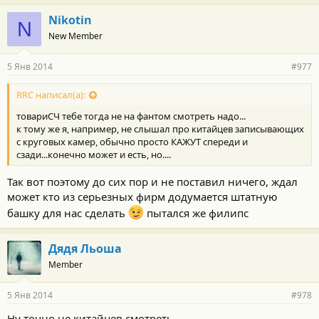
Nikotin
N
New Member
5 Янв 2014
#977
RRC написал(а):
товариСЧ тебе тогда не на фантом смотреть надо...
к тому же я, например, не слышал про китайцев записывающих
с круговых камер, обычно просто КАЖУТ спереди и
сзади...конечно может и есть, но....
Так вот поэтому до сих пор и не поставил ничего, ждал
может кто из серьезных фирм додумается штатную
башку для нас сделать
пытался же филипс
Дядя Льоша
Member
5 Янв 2014
#978
Ну точно не китайцев смотреть...