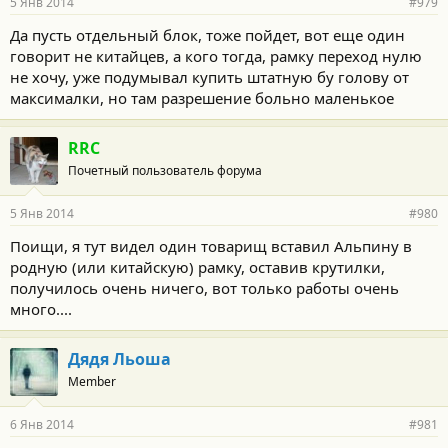
5 Янв 2014
#979
Да пусть отдельный блок, тоже пойдет, вот еще один
говорит не китайцев, а кого тогда, рамку переход нулю
не хочу, уже подумывал купить штатную бу голову от
максималки, но там разрешение больно маленькое
RRC
Почетный пользователь форума
5 Янв 2014
#980
Поищи, я тут видел один товарищ вставил Альпину в
родную (или китайскую) рамку, оставив крутилки,
получилось очень ничего, вот только работы очень
много....
Дядя Льоша
Member
6 Янв 2014
#981