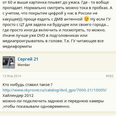
от 60 и выше картинка плывет до ужаса. Где - то вобще
пропадает. Нормально смотреть можно тока в пробках. А
с учетом, что покрытие цифрой у нас в России не
какущее))) проще ездить с ДМВ антенной
Ну если ГУ
просто с ЦТ для задела на будущее или своего города...
где просто иногда включить и посмотреть, то можно.
Иначе лучше уже DVD в подголовниках или
медиапроигрыватель в голове. Т.е. ГУ читающее все
медиаформаты
Сергей 21
Member
13 Янв 2014
#983
Кто нибудь ставил такое ?
http://www.skyrover.ru/catalog/dvd_gps/7000-21/10005/
Хайлендер 2012
можно-ли подключить заднюю и переднюю камеры
,чтобы показывали одновременно.