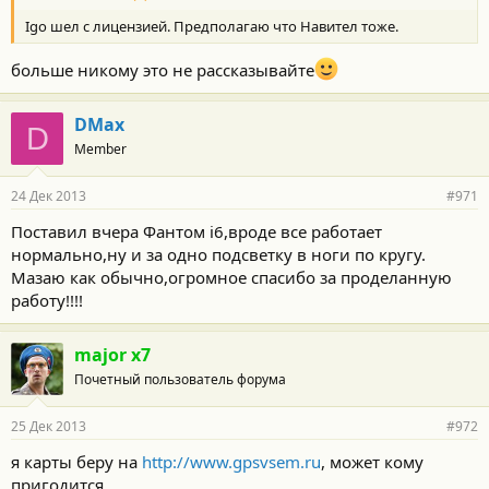
Igo шел с лицензией. Предполагаю что Навител тоже.
больше никому это не рассказывайте
DMax
D
Member
24 Дек 2013
#971
Поставил вчера Фантом i6,вроде все работает
нормально,ну и за одно подсветку в ноги по кругу.
Мазаю как обычно,огромное спасибо за проделанную
работу!!!!
major x7
Почетный пользователь форума
25 Дек 2013
#972
я карты беру на
http://www.gpsvsem.ru
, может кому
пригодится