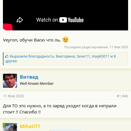
Veyron, обучи Васю что ль.
Последнее редактирование:
11 Фев 2020
Б
Выразили благодарность:
Викторина
,
Sever11
,
maykl3011
и 8
л
другие
а
г
о
Витвад
д
Well-Known Member
а
р
н
11 Фев 2020
#1.946
о
с
Для ТО это нужно, а то заряд уходит когда в нетрали
т
стоит !! Спасибо !!
и
:
Mihail71