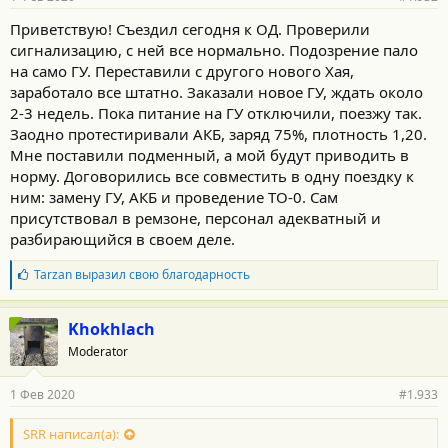
Приветствую! Съездил сегодня к ОД. Проверили
сигнализацию, с ней все нормально. Подозрение пало
на само ГУ. Переставили с другого нового Хая,
заработало все штатно. Заказали новое ГУ, ждать около
2-3 недель. Пока питание на ГУ отключили, поезжу так.
Заодно протестиривали АКБ, заряд 75%, плотность 1,20.
Мне поставили подменный, а мой будут приводить в
норму. Договорились все совместить в одну поездку к
ним: замену ГУ, АКБ и проведение ТО-0. Сам
присутствовал в ремзоне, персонал адекватный и
разбирающийся в своем деле.
Б
Tarzan
выразил свою благодарность
л
а
г
Khokhlach
о
Moderator
д
а
р
1 Фев 2020
#1.933
н
о
с
SRR написал(а):