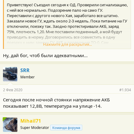
т
Приветствую! Съездил сегодня к ОД. Проверили сигнализацию,
и
:
с ней все нормально. Подозрение пало на само ГУ.
Переставили с другого нового Хая, заработало все штатно.
Заказали новое ГУ, ждать около 2-3 недель. Пока питание на ГУ
отключили, поезжу так. Заодно протестиривали АКБ, заряд
75%, плотность 1,20. Мне поставили подменный, а мой будут
приводить в норму. Договорились все совместить в одну
поездку к ним: замену ГУ, АКБ и проведение ТО-0. Сам
Нажмите для раскрытия...
присутствовал в ремзоне, персонал адекватный и
разбирающийся в своем деле.
Ну, дай бог, чтоб были адекватными...
SRR
Member
2 Фев 2020
#1.934
Сегодня после ночной стоянки напряжение АКБ
показывает 12,8В, температура на улице -14.
Mihail71
Super Moderator
Команда форума