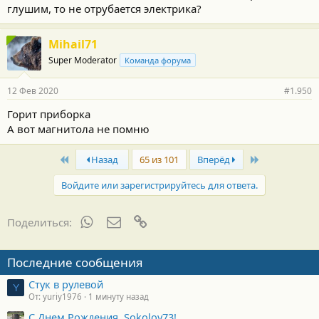
глушим, то не отрубается электрика?
т
и
:
Mihail71
Super Moderator
Команда форума
12 Фев 2020
#1.950
Горит приборка
А вот магнитола не помню
First
Last
Назад
65 из 101
Вперёд
Войдите или зарегистрируйтесь для ответа.
WhatsApp
Электронная почта
Ссылка
Поделиться:
Последние сообщения
Стук в рулевой
Y
От: yuriy1976
1 минуту назад
С Днем Рождения, Sokolov73!