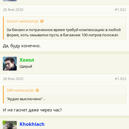
28 Янв 2020
#1.922
Хохол написал(а):
За бензин и потраченное время требуй компенсацию в любой
форме, хоть омывалки пусть в багажник 100 литров положат.
Да, буду конечно.
Хохол
Щирый
28 Янв 2020
#1.923
SRR написал(а):
"Аудио выключено". .
И не гаснет даже через час?
Khokhlach