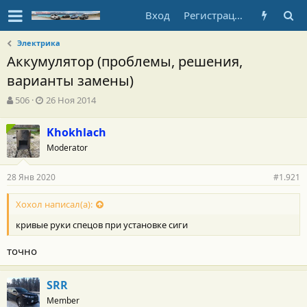
Вход
Регистрация
Электрика
Аккумулятор (проблемы, решения,
варианты замены)
А
Д
506
26 Ноя 2014
в
а
т
т
Khokhlach
о
а
Moderator
р
н
т
а
е
ч
28 Янв 2020
#1.921
м
а
ы
л
Хохол написал(а):
а
кривые руки спецов при установке сиги
точно
SRR
Member