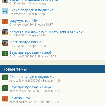
От: Khokhlach
3 мин. назад
Скрип спереди в подвеске.
От: swyazist
Вчера в 22:28
аккумулятор 45H
А
От: Александр186
Вчера в 20:37
Кинотеатр и др... кто что смотрел и как оно.
От: ZAMPRED
Вчера в 17:03
"Если завтра война."
От: ZAMPRED
Вчера в 16:31
Звук при проезде камер?
S
От: Stroitel20052005
Вчера в 12:53
Новые темы
Скрип спереди в подвеске.
S
Автор: Stroitel20052005
Вчера в 11:30
Звук при проезде камер?
S
Автор: Stroitel20052005
Вчера в 11:27
Замена ГРМ
А
Автор: Александр186
Пятница в 12:20