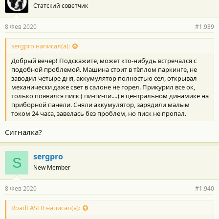
Статский советчик
8 Фев 2020
#1.939
sergpro написал(а):
Добрый вечер! Подскажите, может кто-нибудь встречался с
подобной проблемой. Машина стоит в тёплом паркинге, не
заводил четыре дня, аккумулятор полностью сел, открывал
механически даже свет в салоне не горел. Прикурил все ок,
только появился писк ( пи-пи-пи....) в центральном динамике на
приборной панели. Сняли аккумулятор, зарядили малым
током 24 часа, завелась без проблем, но писк не пропал.
Сигналка?
sergpro
S
New Member
8 Фев 2020
#1.940
RoadLASER написал(а):