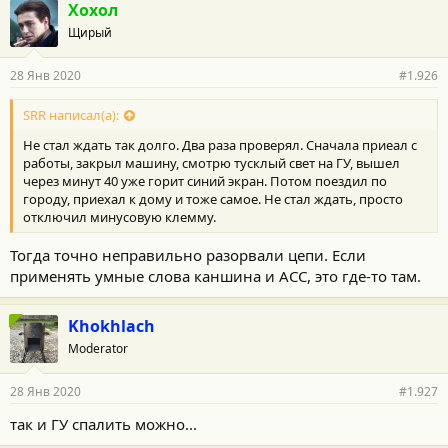
Хохол
Щирый
28 Янв 2020
#1.926
SRR написал(а):
Не стал ждать так долго. Два раза проверял. Сначала приеал с
работы, закрыл машину, смотрю тусклый свет на ГУ, вышел
через минут 40 уже горит синий экран. Потом поездил по
городу, приехал к дому и тоже самое. Не стал ждать, просто
отключил минусовую клемму.
Тогда точно неправильно разорвали цепи. Если
применять умные слова каншина и АСС, это где-то там.
Khokhlach
Moderator
28 Янв 2020
#1.927
так и ГУ спалить можно...