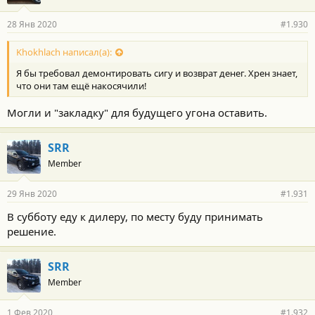
28 Янв 2020
#1.930
Khokhlach написал(а):
Я бы требовал демонтировать сигу и возврат денег. Хрен знает,
что они там ещё накосячили!
Могли и "закладку" для будущего угона оставить.
SRR
Member
29 Янв 2020
#1.931
В субботу еду к дилеру, по месту буду принимать
решение.
SRR
Member
1 Фев 2020
#1.932