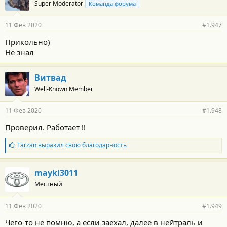
Super Moderator
Команда форума
11 Фев 2020
#1.947
Прикольно)
Не знал
Витвад
Well-Known Member
11 Фев 2020
#1.948
Проверил. Работает !!
Б
Tarzan
выразил свою благодарность
л
а
г
maykl3011
о
Местный
д
а
р
11 Фев 2020
#1.949
н
о
Чего-то не помню, а если заехал, далее в нейтраль и
с