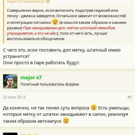
major x7 написал(а):
Совершенно верно, если включить подогрев сидений или
печку - движка заведется. Остальное зависит от возможностей
и интеграции сигналки
(в смысле каким образом и какими
руками)
При закидывании доп. метки штатный иммобик
упраздняется, а это не айс;
), толк от него есть, лучше
воспользоваться обходчиком
С чего это, если поставить доп метку, штатный иммо
устранится?
Они просто в паре работать будут.
major x7
Почетный пользователь форума
23 Июл 2013
#5
Да конечно, не так понял суть вопроса
Есть умельцы,
которые метку от штатки закидывают в салон, реализуя
таким образом автозапуск