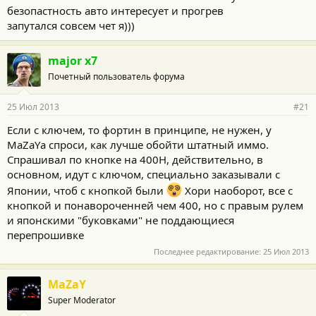
безопастность авто интересует и прогрев
запутался совсем чет я)))
major x7
Почетный пользователь форума
25 Июл 2013
#21
Если с ключем, то фортин в принципе, не нужен, у
MaZaYа спроси, как лучше обойти штатный иммо.
Спрашивал по кнопке на 400Н, действительно, в
основном, идут с ключом, специально заказывали с
Японии, чтоб с кнопкой были
Хори наоборот, все с
кнопкой и понавороченней чем 400, но с правым рулем
и японскими "буковками" не поддающиеся
перепрошивке
Последнее редактирование:
25 Июл 2013
MaZaY
Super Moderator