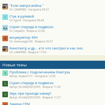
"Если завтра война."
От: ZAMPRED
Сегодня в 09:37
Стук в рулевой
I
От: IgorK
Сегодня в 08:48
Скрип спереди в подвеске.
От: swyazist
Вчера в 22:28
аккумулятор 45H
А
От: Александр186
Вчера в 20:37
Кинотеатр и др... кто что смотрел и как оно.
От: ZAMPRED
Вчера в 17:03
Новые темы
Проблема с подключением блютуза
А
Автор: Азамат727
Сегодня в 13:30
Скрип спереди в подвеске.
S
Автор: Stroitel20052005
Вчера в 11:30
Звук при проезде камер?
S
Автор: Stroitel20052005
Вчера в 11:27
Замена ГРМ
А