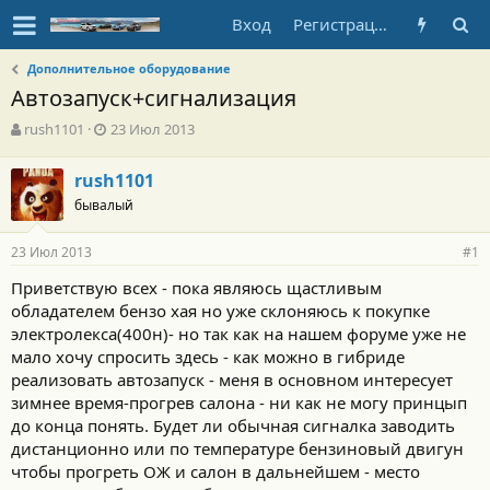
Вход
Регистрация
Дополнительное оборудование
Автозапуск+сигнализация
А
Д
rush1101
23 Июл 2013
в
а
т
т
rush1101
о
а
бывалый
р
н
т
а
е
ч
23 Июл 2013
#1
м
а
ы
л
Приветствую всех - пока являюсь щастливым
а
обладателем бензо хая но уже склоняюсь к покупке
электролекса(400н)- но так как на нашем форуме уже не
мало хочу спросить здесь - как можно в гибриде
реализовать автозапуск - меня в основном интересует
зимнее время-прогрев салона - ни как не могу принцып
до конца понять. Будет ли обычная сигналка заводить
дистанционно или по температуре бензиновый двигун
чтобы прогреть ОЖ и салон в дальнейшем - место