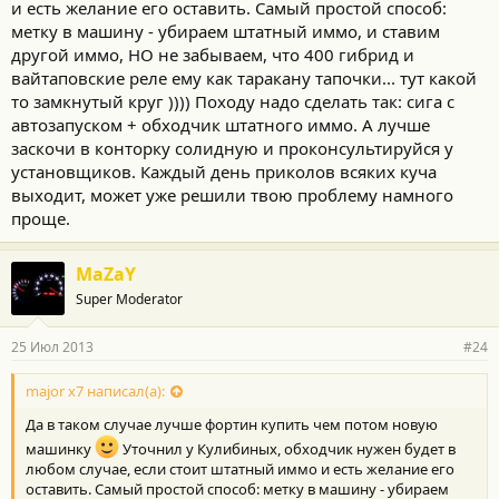
и есть желание его оставить. Самый простой способ:
метку в машину - убираем штатный иммо, и ставим
другой иммо, НО не забываем, что 400 гибрид и
вайтаповские реле ему как таракану тапочки... тут какой
то замкнутый круг )))) Походу надо сделать так: сига с
автозапуском + обходчик штатного иммо. А лучше
заскочи в конторку солидную и проконсультируйся у
установщиков. Каждый день приколов всяких куча
выходит, может уже решили твою проблему намного
проще.
MaZaY
Super Moderator
25 Июл 2013
#24
major x7 написал(а):
Да в таком случае лучше фортин купить чем потом новую
машинку
Уточнил у Кулибиных, обходчик нужен будет в
любом случае, если стоит штатный иммо и есть желание его
оставить. Самый простой способ: метку в машину - убираем