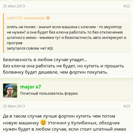
25 Июл 2013
#22
rush1101 написал(а):
опять не понял - значит если машина с ключем - то эмулятор
не нужен? а она будет без ключа работать то без отключения
штатного иммо - меняже тут и безопастность авто интересует и
прогрев
запутался совсем чет я)))
Безопасность в любом случае упадет...
Без ключа она работать не будет, но купить и прошить
болванку будет дешевле, чем фортин покупать.
major x7
Почетный пользователь форума
25 Июл 2013
#23
Да в таком случае лучше фортин купить чем потом
новую машинку
Уточнил у Кулибиных, обходчик
нужен будет в любом случае, если стоит штатный иммо