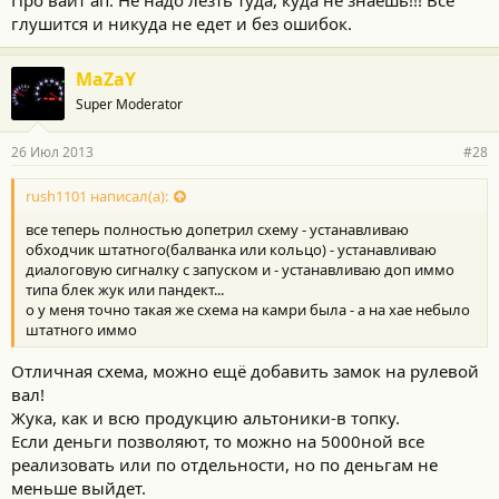
глушится и никуда не едет и без ошибок.
MaZaY
Super Moderator
26 Июл 2013
#28
rush1101 написал(а):
все теперь полностью допетрил схему - устанавливаю
обходчик штатного(балванка или кольцо) - устанавливаю
диалоговую сигналку с запуском и - устанавливаю доп иммо
типа блек жук или пандект...
о у меня точно такая же схема на камри была - а на хае небыло
штатного иммо
Отличная схема, можно ещё добавить замок на рулевой
вал!
Жука, как и всю продукцию альтоники-в топку.
Если деньги позволяют, то можно на 5000ной все
реализовать или по отдельности, но по деньгам не
меньше выйдет.