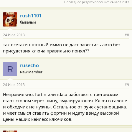
Последнее редактирование:
24 Июл 2013
rush1101
бывалый
24 Июл 2013
#8
так всетаки штатный иммо не даст завестись авто без
присудствия ключа правильно понял??
rusecho
R
New Member
24 Июл 2013
#9
Неправильно. fortin или idata работают с тоетовским
старт-стопом через шину, эмулируя ключ. Ключ в салоне
и обходчик не нужны. Остальное от ручек установщика.
Имеет смысл ставить фортин и идату ввиду высокой
цены наших кейлесс ключиков.