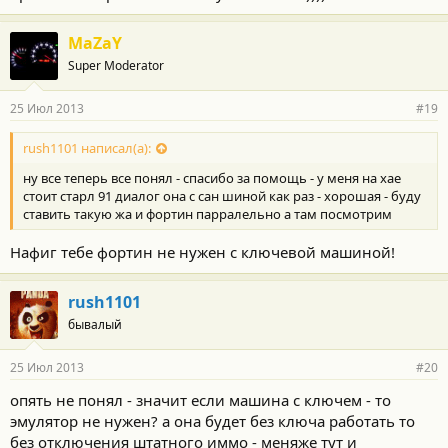
MaZaY
Super Moderator
25 Июл 2013
#19
rush1101 написал(а):
ну все теперь все понял - спасибо за помощь - у меня на хае
стоит старл 91 диалог она с сан шиной как раз - хорошая - буду
ставить такую жа и фортин парралельно а там посмотрим
Нафиг тебе фортин не нужен с ключевой машиной!
rush1101
бывалый
25 Июл 2013
#20
опять не понял - значит если машина с ключем - то
эмулятор не нужен? а она будет без ключа работать то
без отключения штатного иммо - меняже тут и