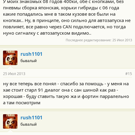
У моих знакомых 08 годов 400ки, обе с кнопками, без
пневмы сборка японская, хорьки гибриды с 06 года
какие попадались мне в таком кузове все были на
кнопках.. Ну, в принципе, оно сильно для автозапуска не
повлияет, все равно через CAN подключается, но тогда
нуно сигналку с автозапуском видимо..
Последнее редактирование:
25 Июл 2013
rush1101
бывалый
25 Июл 2013
#15
ну все теперь все понял - спасибо за помощь - у меня на
хае стоит старл 91 диалог она с сан шиной как раз -
хорошая - буду ставить такую жа и фортин парралельно
а там посмотрим
rush1101
бывалый