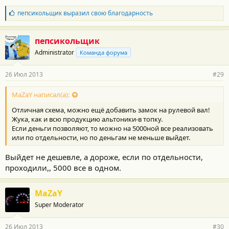
Б
пепсикольщик
выразил свою благодарность
л
а
г
пепсикольщик
о
Administrator
Команда форума
д
а
р
26 Июл 2013
#29
н
о
с
MaZaY написал(а):
т
Отличная схема, можно ещё добавить замок на рулевой вал!
и
:
Жука, как и всю продукцию альтоники-в топку.
Если деньги позволяют, то можно на 5000ной все реализовать
или по отдельности, но по деньгам не меньше выйдет.
Выйдет не дешевле, а дороже, если по отдельности,
проходили,, 5000 все в одном.
MaZaY
Super Moderator
26 Июл 2013
#30