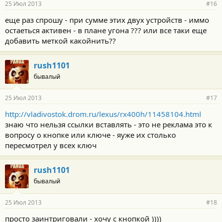
25 Июл 2013
#16
еще раз спрошу - при сумме этих двух устройств - иммо
остаеться активен - в плане угона ??? или все таки еще
добавить меткой какойнить??
rush1101
бывалый
25 Июл 2013
#17
http://vladivostok.drom.ru/lexus/rx400h/11458104.html
знаю что нельзя ссылки вставлять - это не реклама это к
вопросу о кнопке или ключе - яуже их столько
пересмотрел у всех ключ
rush1101
бывалый
25 Июл 2013
#18
просто заинтриговали - хочу с кнопкой ))))