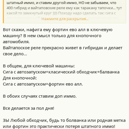
штатный иммо, и ставим другой иммо, НО не забываем, что
400 гибрид и вайтаповские реле ему как таракану тапочки... тут
какой то замкнутый круг )))) Походу надо сделать так: сига с
автозапуском + обходчик штатного иммо. А лучше заскочи в
Нажмите для раскрытия...
конторку солидную и проконсультируйся у установщиков.
Каждый день приколов всяких куча выходит, может уже
Вот скажи, нафига ему фортин ево алл в ключевую
решили твою проблему намного проще.
машину? В нем смысл только для кнопочного
автомобиля.
Вайтапоское реле прекрасно живет в гибридах и делает
свое дело...
В общем, для ключевой машины:
Сига с автозапуском+класический обходчик+балванка
Для кнопочной:
Сига с автозапуском+фортин ево алл.
В обоих случаях ставим доп иммо.
Все делается за пол дня!
ЗЫ Любой обходчик, будь то болванка или родная метка
или фортин это практически потеря штатного иммо!