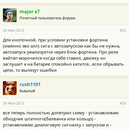
major x7
Почетный пользователь форума
26 Июл 2013
#25
Для кнопочной, при условии установки фортина
(именно эво алл) сига с автозапуском как бы не нужна,
автозапуск реализуется через блок фортина. Про реле
вайтап морочился когда себе ставил, движку он
заглушит а на батарее спокойно катится...если обрывать
цепи, то вылезут ошибки
rush1101
бывалый
26 Июл 2013
#26
все теперь полностью допетрил схему - устанавливаю
обходчик штатного(балванка или кольцо) -
устанавливаю диалоговую сигналку с запуском и -