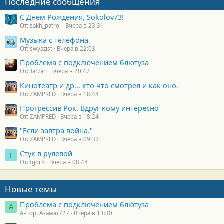
Последние сообщения
С Днем Рождения, Sokolov73!
От: sakh_patrol
Вчера в 23:31
Музыка с телефона
От: swyazist
Вчера в 22:03
Проблема с подключением блютуза
От: Tarzan
Вчера в 20:47
Кинотеатр и др... кто что смотрел и как оно.
От: ZAMPRED
Вчера в 18:48
Прогрессив Рок. Вдруг кому интересно
От: ZAMPRED
Вчера в 18:24
"Если завтра война."
От: ZAMPRED
Вчера в 09:37
Стук в рулевой
I
От: IgorK
Вчера в 08:48
Новые темы
Проблема с подключением блютуза
А
Автор: Азамат727
Вчера в 13:30