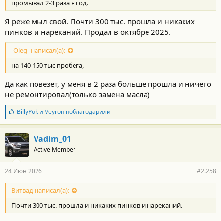
промывал 2-3 раза в год.
и
:
Я реже мыл свой. Почти 300 тыс. прошла и никаких
пинков и нареканий. Продал в октябре 2025.
-Oleg- написал(а):
на 140-150 тыс пробега,
Да как повезет, у меня в 2 раза больше прошла и ничего
не ремонтировал(только замена масла)
Б
BillyPok
и
Veyron
поблагодарили
л
а
г
Vadim_01
о
Active Member
д
а
р
24 Июн 2026
#2.258
н
о
с
Витвад написал(а):
т
Почти 300 тыс. прошла и никаких пинков и нареканий.
и
: