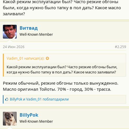
Какой режим эксплуатации был? Часто резкие обгоны
были, когда нужно было тапку в пол дать? Какое масло
заливали?
Витвад
Well-Known Member
24 Июн 2026
#2.259
Vadim_01 написал(а):
Какой режим эксплуатации был? Часто резкие обгоны были,
когда нужно было тапку в пол дать? Какое масло заливали?
Режим обычный, резкие обгоны только вынужденно.
Масло оригинал Тойоты. 70% - город, 30% - трасса.
Б
BillyPok
и
Vadim_01
поблагодарили
л
а
г
BillyPok
о
Well-Known Member
д
а