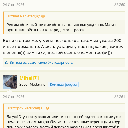
р
24 Июн 2026
#2.260
н
о
с
Витвад написал(а):
т
Режим обычный, резкие обгоны только вынужденно. Масло
и
:
оригинал Тойоты. 70% - город, 30% - трасса.
Вот и я о том же, у меня несколько знакомых уже за 200
и все нормально. А эксплуатация у нас ппц какая , живём
в епенях))) зимники, весной осенью кэмел трофи)))
Б
Витвад
выразил свою благодарность
л
а
г
Mihail71
о
Super Moderator
Команда форума
д
а
р
24 Июн 2026
#2.261
н
о
с
Виктор49 написал(а):
т
Да уж! Эту трассу запомнили те, кто по ней ездил, а многие уже
и
:
ничего не вспомнят (разбились). Постоянные вереницы из фур
при двух полосах, частый переход разметки от прерывистой в