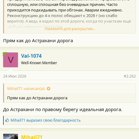
сплошную, или сплошная без очевидных причин. Часто
приходится подкидывать при обгонах. Аварии ежедневно.
Реконструкцию до 4-х полос обещают к 2028 г (но слабо
верится). А ведь я ездил по этой дороге, когда по участкам ещё
не было твёрдого покрытия.
Нажмите для раскрытия...
Может поэтому мой Хаюшка (2014) тоже стал попинываться и
задумываться при резких ускорениях, хотя пробег всего 93 т.км
Прям как до Астрахани дорога
при качественном уходе, совсем без прицепа. Менял жижу и
фильтр в коробке в приличной фирме уже 2 раза, продуктов
износа не обнаружили.
Val-1074
V
А может я просто придираюсь к нему ввиду повышенной
Well-Known Member
занудливости.
24 Июн 2026
#2.262
Mihail71 написал(а):
Прям как до Астрахани дорога
До Астрахани по правому берегу идеальная дорога.
Б
Mihail71
выразил свою благодарность
л
а
г
Mihail71