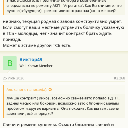
У нас в Омске есть приличная контора и компетентные
специалисты по ремонту АКП - "Агрегатка". Как Вы считаете, что
лучше (в будущем) - ремонт или контрактная (кот в мешке)?
не знаю, текущая родная с завода конструктивно умрет.
Если смогут ваши местные устранить болячку указанную
в ТСБ - молодцы, нет - значит контракт брать ждать
приезда.
Может к эстиме другой ТСБ есть.
Виктор49
В
Well-Known Member
25 Июн 2026
#2.268
Алькапоне написал(а):
Лучше контракт ( иихо) , возможно свежее авто попало в ДТП ,
задней часью или боковой , возможно авто с Японии с малым
пробегом и другие варианты. Она походит . Как вы там , свечи
заменили , всё в порядке?
Свечи и ремень куплены. Осмотр ближних свечей и