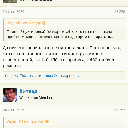
а
р
24 Июн 2026
#2.256
н
о
с
BillyPok написал(а):
т
Прицеп? буксировка? бездорожье? как то странно с таким
и
:
пробегом такие последствия , это надо прям постараться...
Да ничего специально не нужно делать. Просто понять,
что от естественного износа и конструктивных
особенностей, на 140-150 тыс пробега, U660 требует
ремонта.
Б
aleks17081
выразил свою благодарность
л
а
г
Витвад
о
Well-Known Member
д
а
р
24 Июн 2026
#2.257
н
о
с
Vadim_01 написал(а):
т