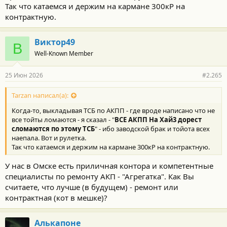
Так что катаемся и держим на кармане 300кР на
контрактную.
Виктор49
В
Well-Known Member
25 Июн 2026
#2.265
Tarzan написал(а):
Когда-то, выкладывая ТСБ по АКПП - где вроде написано что не
все тойты ломаются - я сказал - "
ВСЕ АКПП На Хай3 дорест
сломаются по этому ТСБ
" - ибо заводской брак и тойота всех
наепала. Вот и рулетка.
Так что катаемся и держим на кармане 300кР на контрактную.
У нас в Омске есть приличная контора и компетентные
специалисты по ремонту АКП - "Агрегатка". Как Вы
считаете, что лучше (в будущем) - ремонт или
контрактная (кот в мешке)?
Алькапоне