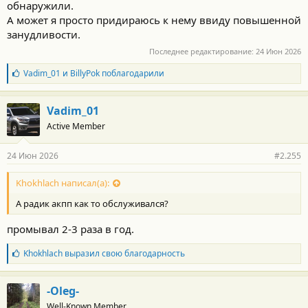
обнаружили.
А может я просто придираюсь к нему ввиду повышенной
занудливости.
Последнее редактирование:
24 Июн 2026
Б
Vadim_01
и
BillyPok
поблагодарили
л
а
г
Vadim_01
о
Active Member
д
а
р
24 Июн 2026
#2.255
н
о
с
Khokhlach написал(а):
т
А радик акпп как то обслуживался?
и
:
промывал 2-3 раза в год.
Б
Khokhlach
выразил свою благодарность
л
а
г
-Oleg-
о
Well-Known Member
д