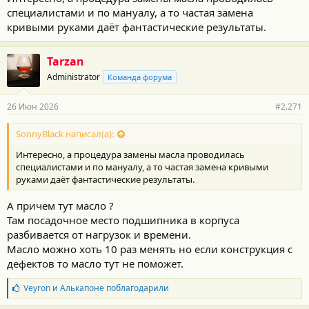
с
специалистами и по мануалу, а то частая замена
т
и
кривыми руками даёт фантастические результаты.
:
Tarzan
Administrator
Команда форума
26 Июн 2026
#2.271
SonnyBlack написал(а):
Интересно, а процедура замены масла проводилась
специалистами и по мануалу, а то частая замена кривыми
руками даёт фантастические результаты.
А причем тут масло ?
Там посадочное место подшипника в корпуса
разбивается от нагрузок и времени.
Масло можно хоть 10 раз менять но если конструкция с
дефектов то масло тут не поможет.
Б
Veyron
и
Алькапоне
поблагодарили
л