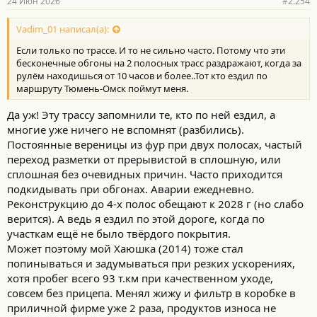
24 Июн 2026
#2.254
Vadim_01 написал(а):
Если только по трассе. И то не сильно часто. Потому что эти
бесконечные обгоны на 2 полосных трасс раздражают, когда за
рулём находишься от 10 часов и более..Тот кто ездил по
маршруту Тюмень-Омск поймут меня.
Да уж! Эту трассу запомнили те, кто по ней ездил, а
многие уже ничего не вспомнят (разбились).
Постоянные вереницы из фур при двух полосах, частый
переход разметки от прерывистой в сплошную, или
сплошная без очевидных причин. Часто приходится
подкидывать при обгонах. Аварии ежедневно.
Реконструкцию до 4-х полос обещают к 2028 г (но слабо
верится). А ведь я ездил по этой дороге, когда по
участкам ещё не было твёрдого покрытия.
Может поэтому мой Хаюшка (2014) тоже стал
попинываться и задумываться при резких ускорениях,
хотя пробег всего 93 т.км при качественном уходе,
совсем без прицепа. Менял жижу и фильтр в коробке в
приличной фирме уже 2 раза, продуктов износа не