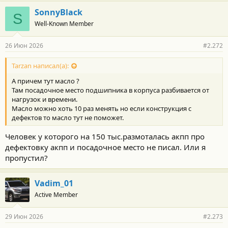
а
г
SonnyBlack
S
о
Well-Known Member
д
а
р
26 Июн 2026
#2.272
н
о
с
Tarzan написал(а):
т
А причем тут масло ?
и
:
Там посадочное место подшипника в корпуса разбивается от
нагрузок и времени.
Масло можно хоть 10 раз менять но если конструкция с
дефектов то масло тут не поможет.
Человек у которого на 150 тыс.размоталась акпп про
дефектовку акпп и посадочное место не писал. Или я
пропустил?
Vadim_01
Active Member
29 Июн 2026
#2.273