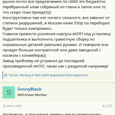
рынке почти все предлагаемое по U660 это бюджетно
перебранный хлам собраный из говна и палок или то
что скоро тоже приедет)))
Конструктивно там нет ничего сложного, все зависит от
степени разрушений, в Москве ниже 350р по переборке
будет только компромисс.
Главное провести усиление корпуса АКПП под установку
подшипника и выполнить грамотную сборку из
нормальных деталей умелыми руками. И поверьте она
проедет больше контрактной или даже заводской с
косяком с конвейера)))
Завод проблему не устранил до последней
произведенной АКПП, также как с раздаткой например!
Б
Tarzan
,
Витвад
и
Виктор49
выразили благодарность
л
а
г
SonnyBlack
S
о
Well-Known Member
д
а
р
26 Июн 2026
#2.270
н
о
Интересно, а процедура замены масла проводилась