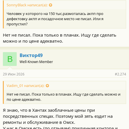
SonnyBlack написал(а):
Человек у которого на 150 тыс.размоталась акпп про
дефектовку акпп и посадочное место не писал. Или я
пропустил?
Нет не писал. Пока только в планах. Ищу где сделать
можно и по цене адекватно.
Виктор49
В
Well-Known Member
29 Июн 2026
#2.274
Vadim_01 написал(а):
Нет не писал. Пока только в планах. Ищу где сделать можно и
по цене адекватно.
Я знаю, что в Хантах заоблачные цены при
посредственных спецах. Поэтому мой зять ездит на
ремонты и обслуживание в Омск.
У нас в Омске есть (по отзывам) приличная контора и