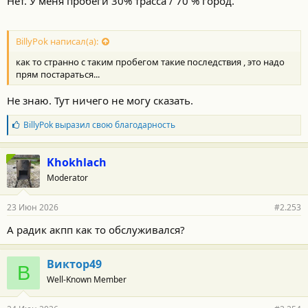
Нет. У меня пробеги 30% трасса / 70 % город.
BillyPok написал(а):
как то странно с таким пробегом такие последствия , это надо
прям постараться...
Не знаю. Тут ничего не могу сказать.
Б
BillyPok
выразил свою благодарность
л
а
г
Khokhlach
о
Moderator
д
а
р
23 Июн 2026
#2.253
н
о
А радик акпп как то обслуживался?
с
т
и
Виктор49
:
В
Well-Known Member