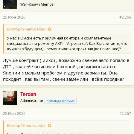
Well-Known Member
25 Июн 2026
#2.266
Виктор49 написал(а):
У нас в Омске есть приличная контора и компетентные
специалисты по ремонту АКП - "Агрегатка". Как Вы считаете, что
лучше (в будущем) - ремонт или контрактная (кот в мешке)?
Лучше контракт ( иихо) , возможно свежее авто попало в
ДТП , задней часью или боковой , возможно авто с
Японии с малым пробегом и другие варианты. Она
походит . Как вы там , свечи заменили , всё в порядке?
Tarzan
Administrator
Команда форума
25 Июн 2026
#2.267
Виктор49 написал(а):