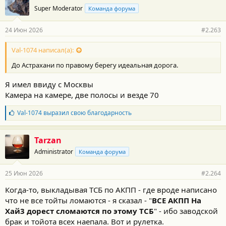
о
Super Moderator
Команда форума
д
а
р
24 Июн 2026
#2.263
н
о
с
Val-1074 написал(а):
т
До Астрахани по правому берегу идеальная дорога.
и
:
Я имел ввиду с Москвы
Камера на камере, две полосы и везде 70
Б
Val-1074
выразил свою благодарность
л
а
г
Tarzan
о
Administrator
Команда форума
д
а
р
25 Июн 2026
#2.264
н
о
Когда-то, выкладывая ТСБ по АКПП - где вроде написано
с
что не все тойты ломаются - я сказал - "
ВСЕ АКПП На
т
и
Хай3 дорест сломаются по этому ТСБ
" - ибо заводской
:
брак и тойота всех наепала. Вот и рулетка.