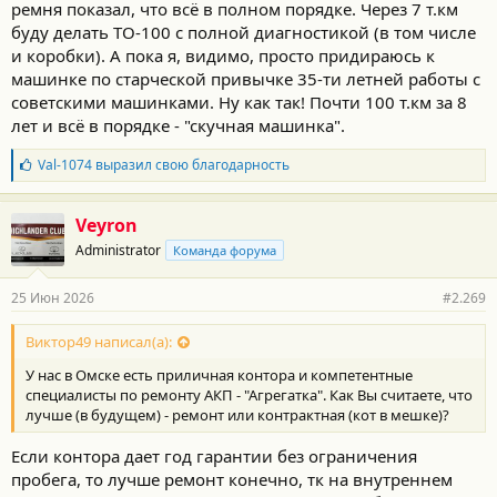
ремня показал, что всё в полном порядке. Через 7 т.км
буду делать ТО-100 с полной диагностикой (в том числе
и коробки). А пока я, видимо, просто придираюсь к
машинке по старческой привычке 35-ти летней работы с
советскими машинками. Ну как так! Почти 100 т.км за 8
лет и всё в порядке - "скучная машинка".
Б
Val-1074
выразил свою благодарность
л
а
г
Veyron
о
Administrator
Команда форума
д
а
р
25 Июн 2026
#2.269
н
о
с
Виктор49 написал(а):
т
У нас в Омске есть приличная контора и компетентные
и
:
специалисты по ремонту АКП - "Агрегатка". Как Вы считаете, что
лучше (в будущем) - ремонт или контрактная (кот в мешке)?
Если контора дает год гарантии без ограничения
пробега, то лучше ремонт конечно, тк на внутреннем