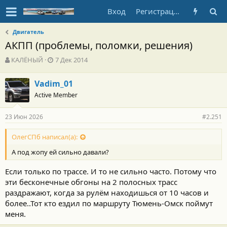
Вход
Регистрация
Двигатель
АКПП (проблемы, поломки, решения)
А
Д
КАЛЁНЫЙ
7 Дек 2014
в
а
т
т
Vadim_01
о
а
Active Member
р
н
т
а
е
ч
23 Июн 2026
#2.251
м
а
ы
л
ОлегСПб написал(а):
а
А под жопу ей сильно давали?
Если только по трассе. И то не сильно часто. Потому что
эти бесконечные обгоны на 2 полосных трасс
раздражают, когда за рулём находишься от 10 часов и
более..Тот кто ездил по маршруту Тюмень-Омск поймут
меня.