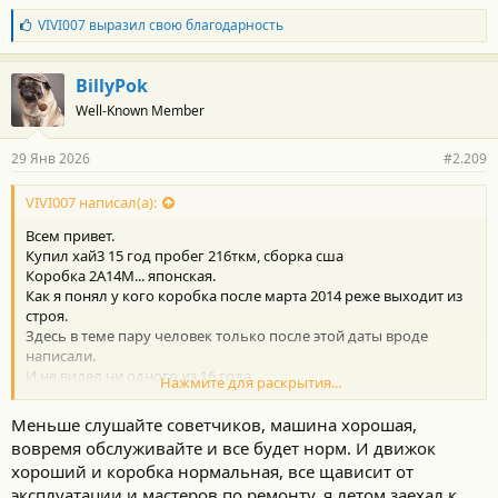
Б
VIVI007
выразил свою благодарность
л
а
г
BillyPok
о
Well-Known Member
д
а
р
29 Янв 2026
#2.209
н
о
с
VIVI007 написал(а):
т
Всем привет.
и
:
Купил хай3 15 год пробег 216ткм, сборка сша
Коробка 2А14М... японская.
Как я понял у кого коробка после марта 2014 реже выходит из
строя.
Здесь в теме пару человек только после этой даты вроде
написали.
И не видел ни одного из 16 года.
Нажмите для раскрытия...
Купил авто чтобы ездить на дальняк в путешествия и честно
говоря в ахере от рисков теперь.
Меньше слушайте советчиков, машина хорошая,
Движок видите ли какой-то капризный топать нельзя, коробка
вовремя обслуживайте и все будет норм. И движок
вообще отрыгнуть при пробеге около 150+ должна.
хороший и коробка нормальная, все щависит от
Получается ель и дрожи вдруг чего будет отпуск накрывается
эксплуатации и мастеров по ремонту, я летом заехал к
тазом.