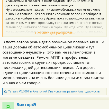
Уважаемый, я согласен с Вами в одном: наличие семьи в
десятки раз осложняет аварийную ситуацию.
Ну а в остальном - за десятки автомобильных лет много чего
было, но главное - без паники с клочками волос. Перебирал я
движок в ноябре, степях у Арала, пока товарищ искал зап. части
за сотни км. Менял я прокладку головки зимой, в тайге, ночью.
Менял подшибники полуоси в горах. Ну и т.д. и т.п. Ну а сейчас,
когда автомобильная цивилизация проникла во многие, ранее
Нажмите для раскрытия...
тёмные уголки страны, а автомобили стали значительно
надёжнее, не стоит бояться дальних путешествий из-за
В посте автора речь идет о возможной поломке АКПП. И
возможно-вероятной поломки машинки. Тогда лучше на
ваши доводы об автомобильной цивилизации тут
паровозе.
совершенно неуместны! Это вам не за лампочкой в
магазин съездить! Ремонт АКПП в профильных
автомастерских в крупных городах составляет от
нескольких дней до нескольких недель. А в дороге
вдали от цивилизации это практически невозможно и
можно попасть на очень большие деньги! Я сам с Алтая
и знаю о чем говорю!
Б
Tarzan
,
VIVI007
и
Анатолий Иванович
выразили благодарность
л
а
г
Виктор49
В
о