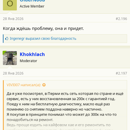
O
о
Active Member
д
а
р
28 Янв 2026
#2.196
н
о
Когда ждёшь проблему, она и придет.
с
т
Б
Ingenegr
выразил свою благодарность
и
л
:
а
г
Khokhlach
о
Moderator
д
а
р
28 Янв 2026
#2.197
н
о
с
VIVI007 написал(а):
т
Да я уже посмотрел, в Перми есть сеть которая по стране и ещё
и
:
сервис, есть у них восстановленная за 200к с гарантией год.
Поеду к ним на бесплатную диагностику, масло ещё раз
поменяю со снятием поддона наверно но частично.
Я покупая в принципе понимал что может до 300к на что-то
понадобиться на ремонт.
Ведь проще ездить на кайфовом хае и его ремонтить по