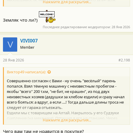
необходимости, чем купить фу китайца нового за 4+- млн.
Нажмите для раскрытия...
Да 200к не мало, но одно дело в городе о необходимости
ремонта узнать и катать и думать, а другое дело встать колом
в дали от дома и зареветь.
Земляк что ли?)
Последнее редактирование модератором:
28 Янв 2026
VIVI007
V
Member
28 Янв 2026
#2.198
Виктор49 написал(а):
Совершенно согласен с Вами - ну очень "весёлый" парень
попался. Взял тёмную машинку с неизвестным пробегом -
якобы "всего" 200 т.км, "не бит, не крашен", из под двух
неизвестных хозяев (дедушки за хлебом ездили) и сразу начал
всего бояться: а вдруг, а если ....! Тогда дальше длины троса не
следует от гаража отъезжать.
Ездили мы с товарищем на Алтай. Накрылось у его Судзуки
сцепление (на механике), Оттащил я его на станцию. Через
Нажмите для раскрытия...
двое суток забрали машинку и поехали дальше.
Автомобильная цивилизация за последние 20 лет уже далеко
Чего вам там не нравится в покупке?