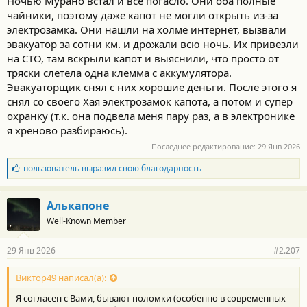
Ночью Мурано встал и всё погасло. Они оба полные
чайники, поэтому даже капот не могли открыть из-за
электрозамка. Они нашли на холме интернет, вызвали
эвакуатор за сотни км. и дрожали всю ночь. Их привезли
на СТО, там вскрыли капот и выяснили, что просто от
тряски слетела одна клемма с аккумулятора.
Эвакуаторщик снял с них хорошие деньги. После этого я
снял со своего Хая электрозамок капота, а потом и супер
охранку (т.к. она подвела меня пару раз, а в электронике
я хреново разбираюсь).
Последнее редактирование:
29 Янв 2026
Б
пользователь
выразил свою благодарность
л
а
г
Алькапоне
о
Well-Known Member
д
а
р
29 Янв 2026
#2.207
н
о
с
Виктор49 написал(а):
т
Я согласен с Вами, бывают поломки (особенно в современных
и