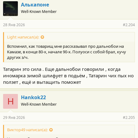
Алькапоне
Well-Known Member
28 Янв 2026
#2.204
Light написал(а):
Вспомнил, как товарищ мне рассказывал про дальнобои на
Камазе, в конце 80-х, начале 90-х. Полуоси с собой брал, кучу
других з/ч.
Татарин это сила . Еще дальнобои говорили , когда
иномарка зимой шлифует в подьём , Татарин чих пых но
ползет , ещё и вытащить поможет
Hankok22
H
Well-Known Member
29 Янв 2026
#2.205
Виктор49 написал(а):