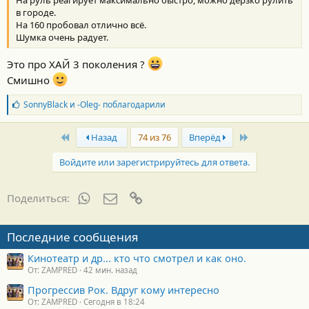
в городе.
На 160 пробовал отлично всё.
Шумка очень радует.
Это про ХАЙ 3 поколения ?
Смишно
Б
SonnyBlack
и
-Oleg-
поблагодарили
л
а
First
Last
г
Назад
74 из 76
Вперёд
о
д
Войдите или зарегистрируйтесь для ответа.
а
р
н
WhatsApp
Электронная почта
Ссылка
Поделиться:
о
с
т
Последние сообщения
и
:
Кинотеатр и др... кто что смотрел и как оно.
От: ZAMPRED
42 мин. назад
Прогрессив Рок. Вдруг кому интересно
От: ZAMPRED
Сегодня в 18:24