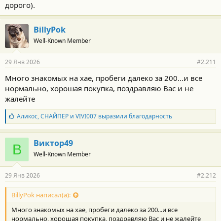
Сижу теперь на нервах 2 недели и не знаю что делать.
дорого).
Проще поменять на вечный Паджеро 4 с смешными
проблемами в виде ржавого бака
BillyPok
Well-Known Member
29 Янв 2026
#2.211
Много знакомых на хае, пробеги далеко за 200...и все
нормально, хорошая покупка, поздравляю Вас и не
жалейте
Б
Аликос
,
СНАЙПЕР
и
VIVI007
выразили благодарность
л
а
г
Виктор49
В
о
Well-Known Member
д
а
р
29 Янв 2026
#2.212
н
о
с
BillyPok написал(а):
т
Много знакомых на хае, пробеги далеко за 200...и все
и
:
нормально, хорошая покупка, поздравляю Вас и не жалейте