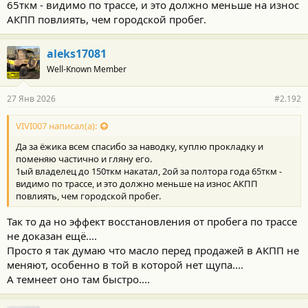
65ткм - видимо по трассе, и это должно меньше на износ
АКПП повлиять, чем городской пробег.
aleks17081
Well-Known Member
27 Янв 2026
#2.192
VIVI007 написал(а):
Да за ёжика всем спасибо за наводку, куплю прокладку и
поменяю частично и гляну его.
1ый владелец до 150ткм накатал, 2ой за полтора года 65ткм -
видимо по трассе, и это должно меньше на износ АКПП
повлиять, чем городской пробег.
Так то да но эффект восстановления от пробега по трассе
не доказан ещё....
Просто я так думаю что масло перед продажей в АКПП не
меняют, особенно в той в которой нет щупа....
А темнеет оно там быстро....