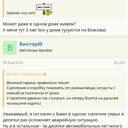
Земляк что ли?)
Может даже в одном доме живём?
У меня тут 3 хая 3их у дома тусуются на Власова)
Виктор49
В
Well-Known Member
28 Янв 2026
#2.201
Mihail71 написал(а):
Веселый парень правильно пишет
Сцепление и коробку поменять это разные вещи, когда ты с
семьёй за тысячи км от дома
У приятеля движок так стуканул, он теперь боится на дальняк
на машине ездить)
Уважаемый, я согласен с Вами в одном: наличие семьи в
десятки раз осложняет аварийную ситуацию.
Ну а в остальном - за десятки автомобильных лет много