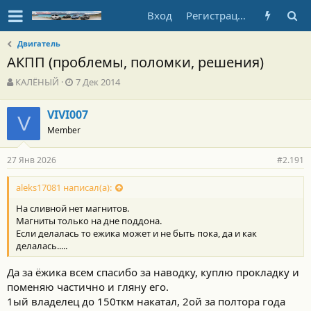
Вход
Регистрация
Двигатель
АКПП (проблемы, поломки, решения)
А
Д
КАЛЁНЫЙ
7 Дек 2014
в
а
т
т
VIVI007
о
V
а
Member
р
н
т
а
е
ч
27 Янв 2026
#2.191
м
а
ы
л
aleks17081 написал(а):
а
На сливной нет магнитов.
Магниты только на дне поддона.
Если делалась то ежика может и не быть пока, да и как
делалась.....
Да за ёжика всем спасибо за наводку, куплю прокладку и
поменяю частично и гляну его.
1ый владелец до 150ткм накатал, 2ой за полтора года