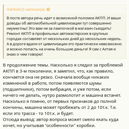
Hankok22 написал(а):
В посте автора речь идет о возможной поломке АКПП. И ваши
доводы об автомобильной цивилизации тут совершенно
неуместны! Это вам не за лампочкой в магазин съездить!
Ремонт АКПП в профильных автомастерских в крупных
городах составляет от нескольких дней до нескольких недель.
А в дороге вдали от цивилизации это практически невозможно
и можно попасть на очень большие деньги! Я сам с Алтая и
знаю о чем говорю!
В продолжение темы. Насколько я следил за проблемой
АКПП в 3-м поколении, я заметил, что, как правило,
кончается она не резко. Сначала вообще никаких
изменений в работе, потом появляются шумы
(подшипники), потом вибрация, и уже потом, если
ничего не делать, нутро размолотит и машина встанет.
Насколько я помню, от первых признаков до полной
кончины, машина может пробежать от 2 до 10т.к. Т.е.
если это трасса - то 10т.к. и будет.
Отсюда вывод: автор вопроса может смело ехать куда
хочет, но учитывая "особенности" коробки.