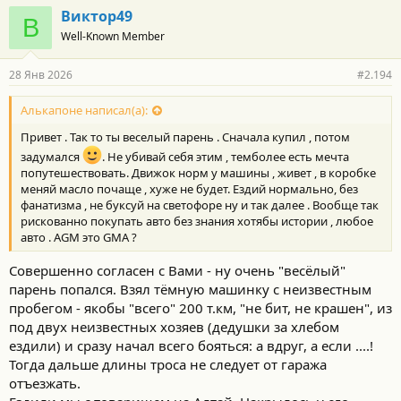
горах без связи в 100км от связи встать без коробки((( да ещё в
г
Виктор49
3тыскм от дома с детьми.
В
о
Ещё и мот на прицепе хотел возить.
Well-Known Member
д
а
Поменял масло в моторе и частично в АКПП.
р
28 Янв 2026
#2.194
н
В коробке масло было светлое не чёрное.
о
Понял что надо часто менять его.
с
Алькапоне написал(а):
Брал в салоне и историю не знаю, но по автотеке и состоянию
т
пробег на реальный по ряду фактов намекается.
Привет . Так то ты веселый парень . Сначала купил , потом
и
Судя по цвету масла в АКПП за авто следили хоть как-то.
:
задумался
. Не убивай себя этим , темболее есть мечта
Только не понятно была она в ремонте и масло после него
попутешествовать. Движок норм у машины , живет , в коробке
залито светлое по виду или это ТО делали.
меняй масло почаще , хуже не будет. Ездий нормально, без
фанатизма , не буксуй на светофоре ну и так далее . Вообще так
По поведению АКПП в идеале.
рискованно покупать авто без знания хотябы истории , любое
Как вариант только если отдавать сейчас пока все ок на
авто . АGМ это GМА ?
переборку и усиление посадочного места этого подшипника и
установку шайб для уменьшения люфта как AGM писал.
Совершенно согласен с Вами - ну очень "весёлый"
парень попался. Взял тёмную машинку с неизвестным
При такой фигне вообще надо было на коллективный иск
пробегом - якобы "всего" 200 т.км, "не бит, не крашен", из
скидываться и всем по новой коробке требовать.
под двух неизвестных хозяев (дедушки за хлебом
Сижу теперь на нервах 2 недели и не знаю что делать.
ездили) и сразу начал всего бояться: а вдруг, а если ....!
Проще поменять на вечный Паджеро 4 с смешными
Тогда дальше длины троса не следует от гаража
проблемами в виде ржавого бака
отъезжать.