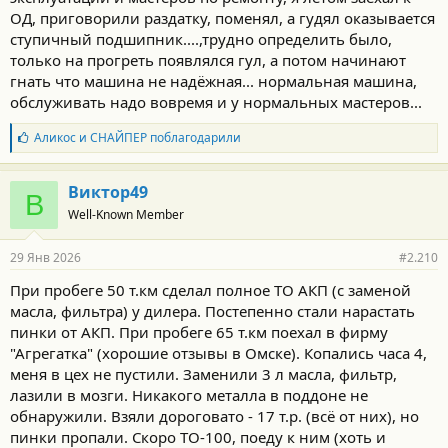
Планировал поездить на нем до 250-300 лет 5-7 и продать.
ОД, приговорили раздатку, поменял, а гудял оказывается
А сейчас сижу и думаю ну на какой нахер Алтай я на нем теперь
ступичный подшипник....,трудно определить было,
поеду если такой пробег для АКПП пограничный чтобы что, в
только на прогреть появлялся гул, а потом начинают
горах без связи в 100км от связи встать без коробки((( да ещё в
гнать что машина не надёжная... нормальная машина,
3тыскм от дома с детьми.
обслуживать надо вовремя и у нормальных мастеров...
Ещё и мот на прицепе хотел возить.
Б
Аликос
и
СНАЙПЕР
поблагодарили
Поменял масло в моторе и частично в АКПП.
л
В коробке масло было светлое не чёрное.
а
Понял что надо часто менять его.
г
Виктор49
Брал в салоне и историю не знаю, но по автотеке и состоянию
В
о
пробег на реальный по ряду фактов намекается.
Well-Known Member
д
Судя по цвету масла в АКПП за авто следили хоть как-то.
а
р
Только не понятно была она в ремонте и масло после него
29 Янв 2026
#2.210
н
залито светлое по виду или это ТО делали.
о
При пробеге 50 т.км сделал полное ТО АКП (с заменой
с
По поведению АКПП в идеале.
масла, фильтра) у дилера. Постепенно стали нарастать
т
Как вариант только если отдавать сейчас пока все ок на
и
пинки от АКП. При пробеге 65 т.км поехал в фирму
переборку и усиление посадочного места этого подшипника и
:
"Агрегатка" (хорошие отзывы в Омске). Копались часа 4,
установку шайб для уменьшения люфта как AGM писал.
меня в цех не пустили. Заменили 3 л масла, фильтр,
лазили в мозги. Никакого металла в поддоне не
При такой фигне вообще надо было на коллективный иск
скидываться и всем по новой коробке требовать.
обнаружили. Взяли дороговато - 17 т.р. (всё от них), но
пинки пропали. Скоро ТО-100, поеду к ним (хоть и