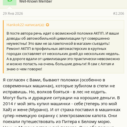
Well-Known Member
д
а
р
29 Янв 2026
#2.206
н
о
с
Hankok22 написал(а):
т
В посте автора речь идет о возможной поломке АКПП. И ваши
и
:
доводы об автомобильной цивилизации тут совершенно
неуместны! Это вам не за лампочкой в магазин съездить!
Ремонт АКПП в профильных автомастерских в крупных
городах составляет от нескольких дней до нескольких недель.
А в дороге вдали от цивилизации это практически невозможно
и можно попасть на очень большие деньги! Я сам с Алтая и
знаю о чем говорю!
Я согласен с Вами, бывают поломки (особенно в
современных машинах), которые зубилом в степи не
исправишь. Но, волков бояться - в лес не ходить.
Могут быть и дурацкие ситуации на хорошие деньги. В
2014 г мой зять купил машинки - себе (теперь это мой
Хай) и жене (Мурано). И от страха поставил в машинках
супер немецкую охранку с электрозамком капота. Они
поехали путешествовать из Питера к Белому морю.