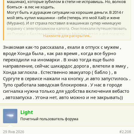
:
машинах), которые зубилом в степи не исправишь. Но, волков
бояться - в лес не ходить.
Могут быть и дурацкие ситуации на хорошие деньги. В 2014 г
мой зять купил машинки - себе (теперь это мой Хай) и жене
(Мурано). И от страха поставил в машинках супер немецкую
охранку с электрозамком капота. Они поехали путешествовать
из Питера к Белому морю. Ночью Мурано встал и всё погасло.
Нажмите для раскрытия...
Они оба полные чайники, поэтому даже капот не могли
открыть из-за электрозамка. Они нашли на холме интернет,
Знакомая как-то рассказала , ехали в отпуск с мужем ,
вызвали эвакуатор за сотни км. и дрожали всю ночь. Их
вроде Хонда была , как раз время , когда все бурно
привезли на СТО, там вскрыли капот и выяснили, что просто от
переходили на иномарки . В хнао тогда еще было
тряски слетела одна клемма с аккумулятора. Эвакуаторщик
направление, сейчас шикардос дорога , влетели в ямку ,
снял с них хорошие деньги. После этого я снял со своего Хая
электрозамок капота, а потом и супер охранку (т.к. она подвела
Хонда заглохла . Естественно эвакуатор ( бабло ) , в
меня пару раз, а в электронике я хреново разбираюсь).
Сургуте в сервисе нажали на кнопку ,и авто запустилось .
Тупо сработала заводская блокировка . У нас в городе
сигналка нужна только для удобства включения вебасто
, автозапуска . Угона нет, авто можно и не закрывать))
Light
Почетный пользователь форума
29 Янв 2026
#2.208