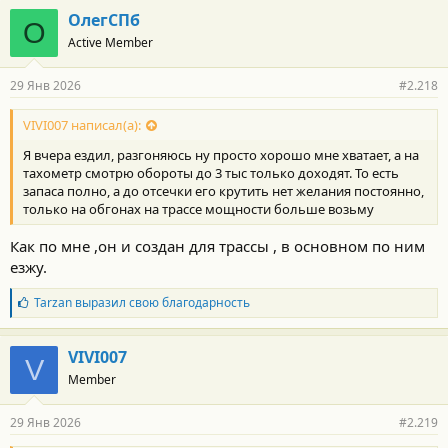
ОлегСПб
О
Active Member
29 Янв 2026
#2.218
VIVI007 написал(а):
Я вчера ездил, разгоняюсь ну просто хорошо мне хватает, а на
тахометр смотрю обороты до 3 тыс только доходят. То есть
запаса полно, а до отсечки его крутить нет желания постоянно,
только на обгонах на трассе мощности больше возьму
Как по мне ,он и создан для трассы , в основном по ним
езжу.
Б
Tarzan
выразил свою благодарность
л
а
г
VIVI007
V
о
Member
д
а
р
29 Янв 2026
#2.219
н
о