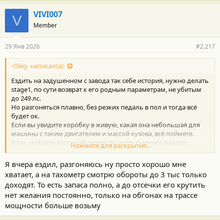
VIVI007
V
Сижу теперь на нервах 2 недели и не знаю что делать.
Member
Проще поменять на вечный Паджеро 4 с смешными
проблемами в виде ржавого бака
29 Янв 2026
#2.217
-Oleg- написал(а):
Ездить на задушенном с завода так себе история, нужно делать
stage1, по сути возврат к его родным параметрам, не убитым
до 249 лс.
Но разгоняться плавно, без резких педаль в пол и тогда всё
будет ок.
Если вы увидите коробку в живую, какая она небольшая для
машины с таким двигателем и массой кузова, всё поймете.
А так, найдите хороший сервис по акпп, снимите поддон,
Нажмите для раскрытия...
проверьте магниты, сделайте диагностику. И посмотрите
прежних владельцев. Возможно излишне переживаете.
Я вчера ездил, разгоняюсь ну просто хорошо мне
Но на прицепе тяжелее мотика лучше ничего не таскать.
хватает, а на тахометр смотрю обороты до 3 тыс только
доходят. То есть запаса полно, а до отсечки его крутить
нет желания постоянно, только на обгонах на трассе
мощности больше возьму