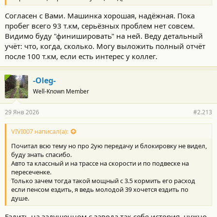
Согласен с Вами. Машинка хорошая, надёжная. Пока
пробег всего 93 т.км, серьёзных проблем нет совсем.
Видимо буду "финишировать" на ней. Веду детальный
учёт: что, когда, сколько. Могу выложить полный отчёт
после 100 т.км, если есть интерес у коллег.
-Oleg-
Well-Known Member
29 Янв 2026
#2.213
VIVI007 написал(а):
Почитал всю тему но про 2ую передачу и блокировку не видел,
буду знать спасибо.
Авто та классный и на трассе на скорости и по подвеске на
пересеченке.
Только зачем тогда такой мощный с 3.5 кормить его расход
если пенсом ездить, я ведь молодой 39 хочется ездить по
душе.
Ездить на задушенном с завода так себе история, нужно