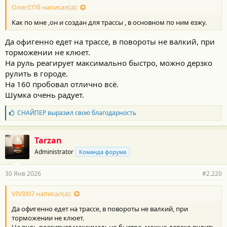
с
ОлегСПб написал(а):
т
Как по мне ,он и создан для трассы , в основном по ним езжу.
и
:
Да офигенно едет на трассе, в повороты не валкий, при
торможении не клюет.
На руль реагирует максимально быстро, можно дерзко
рулить в городе.
На 160 пробовал отлично всё.
Шумка очень радует.
Б
СНАЙПЕР
выразил свою благодарность
л
а
г
Tarzan
о
Administrator
Команда форума
д
а
р
30 Янв 2026
#2.220
н
о
с
VIVI007 написал(а):
т
Да офигенно едет на трассе, в повороты не валкий, при
и
:
торможении не клюет.
На руль реагирует максимально быстро, можно дерзко рулить