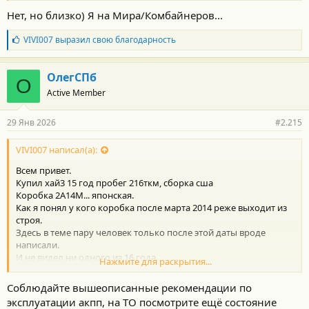
Нет, но близко) Я на Мира/Комбайнеров...
Б
VIVI007
выразил свою благодарность
л
а
г
ОлегСПб
О
о
Active Member
д
а
р
29 Янв 2026
#2.215
н
о
с
VIVI007 написал(а):
т
Всем привет.
и
:
Купил хай3 15 год пробег 216ткм, сборка сша
Коробка 2А14М... японская.
Как я понял у кого коробка после марта 2014 реже выходит из
строя.
Здесь в теме пару человек только после этой даты вроде
написали.
И не видел ни одного из 16 года.
Нажмите для раскрытия...
Купил авто чтобы ездить на дальняк в путешествия и честно
говоря в ахере от рисков теперь.
Соблюдайте вышеописанные рекомендации по
Движок видите ли какой-то капризный топать нельзя, коробка
эксплуатации акпп, на ТО посмотрите ещё состояние
вообще отрыгнуть при пробеге около 150+ должна.