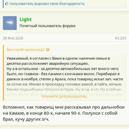
Б
пользователь
выразил свою благодарность
л
а
г
Light
о
Почетный пользователь форума
д
а
р
28 Янв 2026
#2.203
н
о
с
Виктор49 написал(а):
т
Уважаемый, я согласен с Вами в одном: наличие семьи в
и
:
десятки раз осложняет аварийную ситуацию.
Ну а в остальном - за десятки автомобильных лет много чего
было, но главное - без паники с клочками волос. Перебирал я
движок в ноябре, степях у Арала, пока товарищ искал зап. части
за сотни км. Менял я прокладку головки зимой, в тайге, ночью.
Менял подшибники полуоси в горах. Ну и т.д. и т.п. Ну а сейчас,
когда автомобильная цивилизация проникла во многие, ранее
Нажмите для раскрытия...
тёмные уголки страны, а автомобили стали значительно
надёжнее, не стоит бояться дальних путешествий из-за
Вспомнил, как товарищ мне рассказывал про дальнобои
возможно-вероятной поломки машинки. Тогда лучше на
на Камазе, в конце 80-х, начале 90-х. Полуоси с собой
паровозе.
брал, кучу других з/ч.