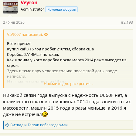
Veyron
Administrator
Команда форума
27 Янв 2026
#2.193
VIVI007 написал(а):
Всем привет.
Купил хай3 15 год пробег 216ткм, сборка сша
Коробка 2А14М... японская.
Как я понял у кого коробка после марта 2014 реже выходит из
строя.
Здесь в теме пару человек только после этой даты вроде
написали.
И не видел ни одного из 16 года.
Нажмите для раскрытия...
Купил авто чтобы ездить на дальняк в путешествия и честно
говоря в ахере от рисков теперь.
Никакой связи года выпуска с надежность U660F нет, а
Движок видите ли какой-то капризный топать нельзя, коробка
количество отказов на машинах 2014 года зависит от их
вообще отрыгнуть при пробеге около 150+ должна.
массовости, машин 2015 года в разы меньше, а 2016 я
Получается ель и дрожи вдруг чего будет отпуск накрывается
даже не встречал
тазом.
Планировал поездить на нем до 250-300 лет 5-7 и продать.
Б
Витвад
и
Tarzan
поблагодарили
А сейчас сижу и думаю ну на какой нахер Алтай я на нем теперь
л
поеду если такой пробег для АКПП пограничный чтобы что, в
а