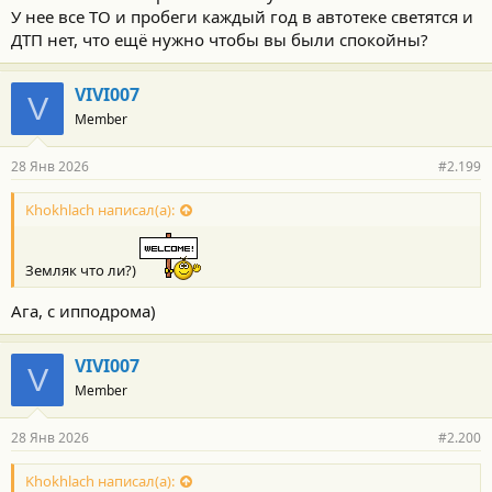
проникла и на Алтае.
У нее все ТО и пробеги каждый год в автотеке светятся и
ДТП нет, что ещё нужно чтобы вы были спокойны?
VIVI007
V
Member
28 Янв 2026
#2.199
Khokhlach написал(а):
Земляк что ли?)
Ага, с ипподрома)
VIVI007
V
Member
28 Янв 2026
#2.200
Khokhlach написал(а):