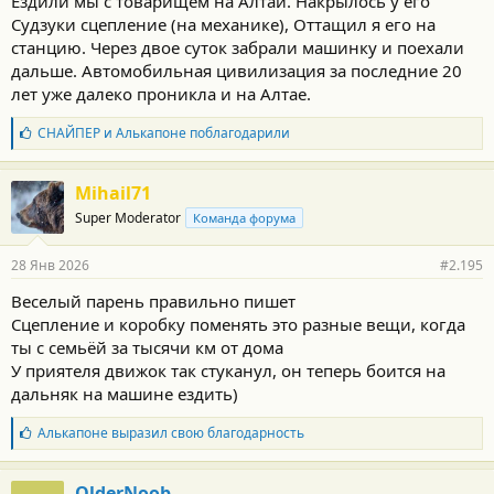
Ездили мы с товарищем на Алтай. Накрылось у его
Судзуки сцепление (на механике), Оттащил я его на
станцию. Через двое суток забрали машинку и поехали
дальше. Автомобильная цивилизация за последние 20
лет уже далеко проникла и на Алтае.
Б
СНАЙПЕР
и
Алькапоне
поблагодарили
л
а
г
Mihail71
о
Super Moderator
Команда форума
д
а
р
28 Янв 2026
#2.195
н
о
Веселый парень правильно пишет
с
Сцепление и коробку поменять это разные вещи, когда
т
и
ты с семьёй за тысячи км от дома
:
У приятеля движок так стуканул, он теперь боится на
дальняк на машине ездить)
Б
Алькапоне
выразил свою благодарность
л
а
г
OlderNoob