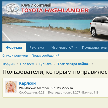
Форумы
Реклама
Что нового?
Пользователи
Список форумов
Поиск сообщений
Форумы
Обо всём
Курилка
"Если завтра война."
Пользователи, которым понравило
Карлсон
Well-Known Member
·
57
·
Из
Москва
Сообщения
6.221
Благодарности
3.257
Баллы
113