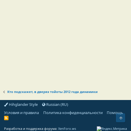
Кто подскажет, в дверях тойоты 2012 года динамики
Hihglander Style
Russian (RU)
Условия и правила
Политика конфиденциальности
Помощь
Свер
R
S
S
Разработка и поддержка форума:
XenForo.ws