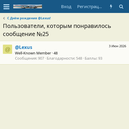
Вход
Регистрация
С Днём рождения @Lexus!
Пользователи, которым понравилось
сообщение №25
3 Июн 2026
@Lexus
@
Well-Known Member
·
48
Сообщения
907
Благодарности
548
Баллы
93