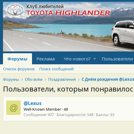
Форумы
Реклама
Что нового?
Пользователи
Список форумов
Поиск сообщений
Форумы
Обо всём
Поздравления
С Днём рождения @Lexus
Пользователи, которым понравило
@Lexus
@
Well-Known Member
·
48
Сообщения
907
Благодарности
548
Баллы
93