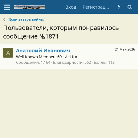
Вход
Регистрация
"Если завтра война."
Пользователи, которым понравилось
сообщение №1871
21 Май 2026
Анатолий Иванович
А
Well-Known Member
·
69
·
Из
Нск
Сообщения
1.164
Благодарности
562
Баллы
113