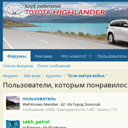
Форумы
Реклама
Что нового?
Пользователи
Список форумов
Поиск сообщений
Форумы
Обо всём
Курилка
"Если завтра война."
Пользователи, которым понравило
пользователь
Well-Known Member
·
62
·
Из
Город Золотой.
Сообщения
3.028
Благодарности
1.487
Баллы
113
sakh_patrol
робинзон
·
Из
65 регион