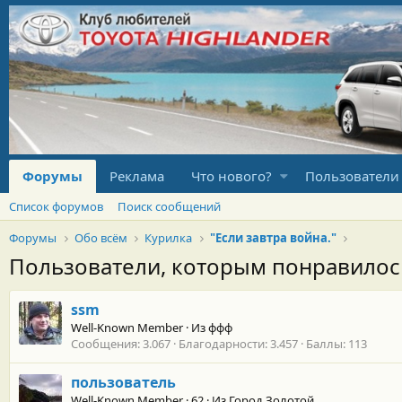
Форумы
Реклама
Что нового?
Пользователи
Список форумов
Поиск сообщений
Форумы
Обо всём
Курилка
"Если завтра война."
Пользователи, которым понравило
ssm
Well-Known Member
·
Из
ффф
Сообщения
3.067
Благодарности
3.457
Баллы
113
пользователь
Well-Known Member
·
62
·
Из
Город Золотой.