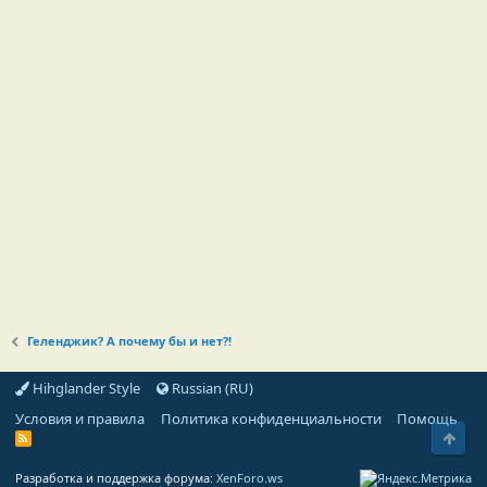
Геленджик? А почему бы и нет?!
Hihglander Style
Russian (RU)
Условия и правила
Политика конфиденциальности
Помощь
Свер
R
S
S
Разработка и поддержка форума:
XenForo.ws