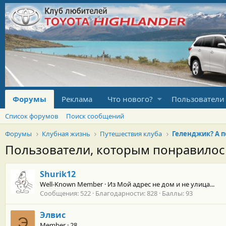
Форумы
Реклама
Что нового?
Пользователи
Список форумов
Поиск сообщений
Форумы
Клубная жизнь
Путешествия клуба
Геленджик? А п
Пользователи, которым понравило
Shurik12
Well-Known Member
·
Из
Мой адрес не дом и не улица...
Сообщения
522
Благодарности
828
Баллы
93
Элвис
Э
Member
·
28