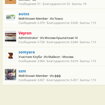
Сообщения
51
Благодарности
52
Баллы
18
autos
Well-Known Member
·
Из
Томск
Сообщения
2.379
Благодарности
3.026
Баллы
113
Veyron
Administrator
·
Из
Москва Крылатская 14
Сообщения
3.728
Благодарности
3.044
Баллы
113
somyara
Участник Клуба
·
Из
Майкоп - Москва
Сообщения
3.964
Благодарности
3.619
Баллы
113
ssm
Well-Known Member
·
Из
ффф
Сообщения
3.067
Благодарности
3.457
Баллы
113