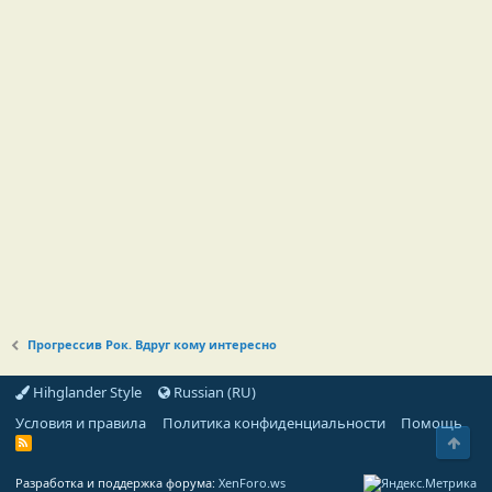
Прогрессив Рок. Вдруг кому интересно
Hihglander Style
Russian (RU)
Условия и правила
Политика конфиденциальности
Помощь
Свер
R
S
S
Разработка и поддержка форума:
XenForo.ws