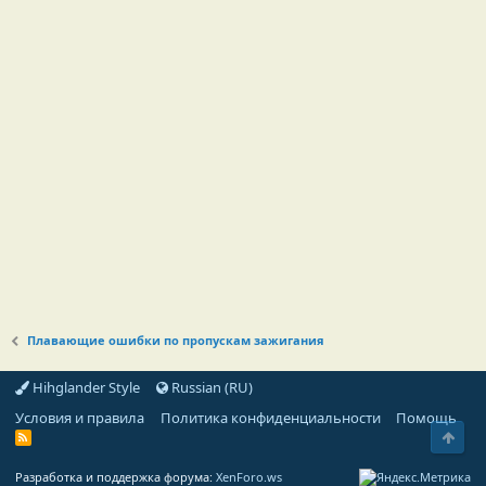
Плавающие ошибки по пропускам зажигания
Hihglander Style
Russian (RU)
Условия и правила
Политика конфиденциальности
Помощь
Свер
R
S
S
Разработка и поддержка форума:
XenForo.ws