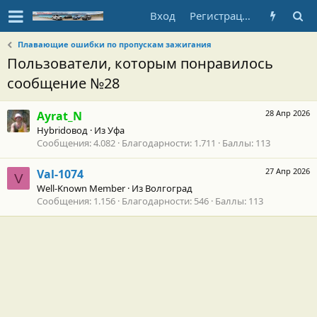
Вход
Регистрация
Плавающие ошибки по пропускам зажигания
Пользователи, которым понравилось
сообщение №28
28 Апр 2026
Ayrat_N
Hybridовод
·
Из
Уфа
Сообщения
4.082
Благодарности
1.711
Баллы
113
27 Апр 2026
Val-1074
V
Well-Known Member
·
Из
Волгоград
Сообщения
1.156
Благодарности
546
Баллы
113