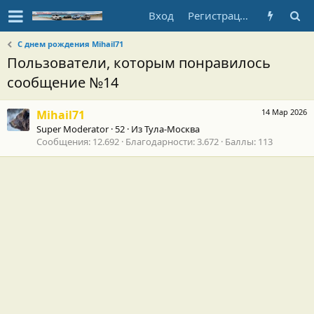
Вход
Регистрация
С днем рождения Mihail71
Пользователи, которым понравилось
сообщение №14
14 Мар 2026
Mihail71
Super Moderator
·
52
·
Из
Тула-Москва
Сообщения
12.692
Благодарности
3.672
Баллы
113