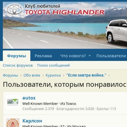
Форумы
Реклама
Что нового?
Пользователи
Список форумов
Поиск сообщений
Форумы
Обо всём
Курилка
"Если завтра война."
Пользователи, которым понравило
autos
Well-Known Member
·
Из
Томск
Сообщения
2.379
Благодарности
3.026
Баллы
113
Карлсон
Well-Known Member
·
57
·
Из
Москва