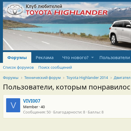
Форумы
Реклама
Что нового?
Пользователи
Список форумов
Поиск сообщений
Форумы
Технический форум
Toyota Highlander 2014
Двигател
Пользователи, которым понравило
VIVI007
V
Member
·
40
Сообщения
50
Благодарности
8
Баллы
8