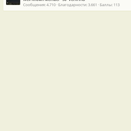
Сообщения
4.710
Благодарности
3.661
Баллы
113