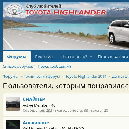
Форумы
Реклама
Что нового?
Пользователи
Список форумов
Поиск сообщений
Форумы
Технический форум
Toyota Highlander 2014
Двигател
Пользователи, которым понравило
СНАЙПЕР
Active Member
·
46
Сообщения
282
Благодарности
88
Баллы
28
Алькапоне
Well-Known Member
·
50
·
Из
ЯНАО