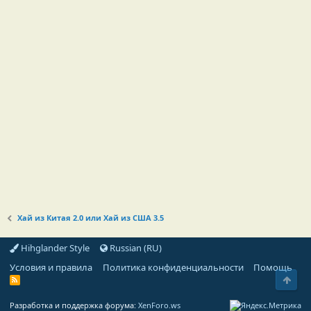
Хай из Китая 2.0 или Хай из США 3.5
Hihglander Style
Russian (RU)
Условия и правила
Политика конфиденциальности
Помощь
Свер
R
S
S
Разработка и поддержка форума:
XenForo.ws