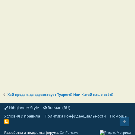
Хай продан, да здравствует Туарег))) Или Китай наше всё)))
Hihglander Style
Russian (RU)
Условия и правила
Политика конфиденциальности
Помощь
Свер
R
S
S
Разработка и поддержка форума:
XenForo.ws