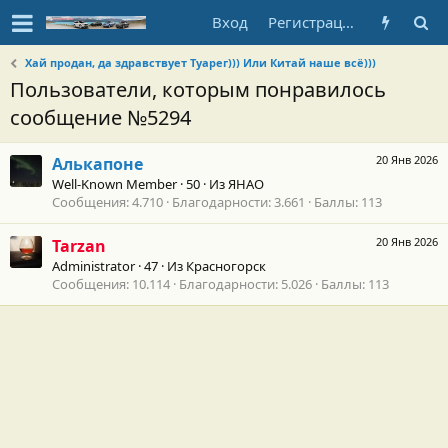
Вход
Регистрация
Хай продан, да здравствует Туарег))) Или Китай наше всё)))
Пользователи, которым понравилось
сообщение №5294
20 Янв 2026
Алькапоне
Well-Known Member
·
50
·
Из
ЯНАО
Сообщения
4.710
Благодарности
3.661
Баллы
113
20 Янв 2026
Tarzan
Administrator
·
47
·
Из
Красногорск
Сообщения
10.114
Благодарности
5.026
Баллы
113