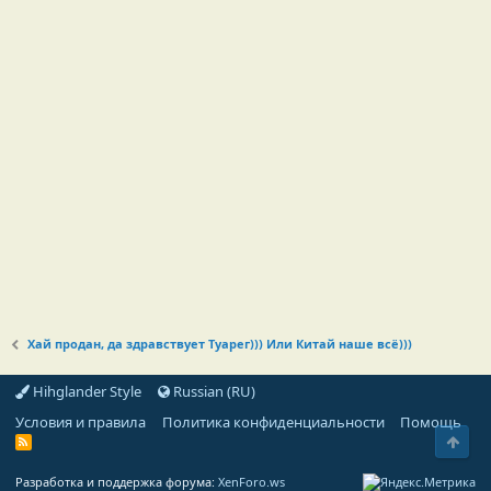
Хай продан, да здравствует Туарег))) Или Китай наше всё)))
Hihglander Style
Russian (RU)
Условия и правила
Политика конфиденциальности
Помощь
Свер
R
S
S
Разработка и поддержка форума:
XenForo.ws