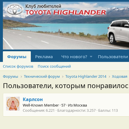
Форумы
Реклама
Что нового?
Пользователи
Список форумов
Поиск сообщений
Форумы
Технический форум
Toyota Highlander 2014
Ходовая
Пользователи, которым понравило
Карлсон
Well-Known Member
·
57
·
Из
Москва
Сообщения
6.221
Благодарности
3.257
Баллы
113