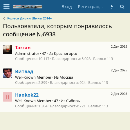
Вход
Регистрация
Колеса Диски Шины 2014+
Пользователи, которым понравилось
сообщение №6938
2 Дек 2025
Tarzan
Administrator
·
47
·
Из
Красногорск
Сообщения
10.117
Благодарности
5.028
Баллы
113
2 Дек 2025
Витвад
Well-Known Member
·
Из
Москва
Сообщения
2.899
Благодарности
924
Баллы
113
2 Дек 2025
Hankok22
H
Well-Known Member
·
47
·
Из
Сибирь
Сообщения
1.304
Благодарности
721
Баллы
113