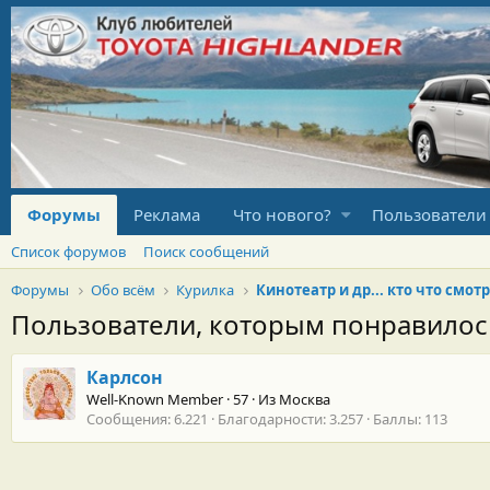
Форумы
Реклама
Что нового?
Пользователи
Список форумов
Поиск сообщений
Форумы
Обо всём
Курилка
Пользователи, которым понравило
Карлсон
Well-Known Member
·
57
·
Из
Москва
Сообщения
6.221
Благодарности
3.257
Баллы
113