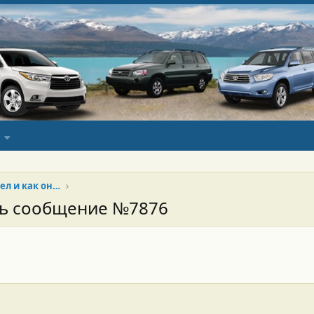
Кинотеатр и др... кто что смотрел и как оно.
сь сообщение №7876