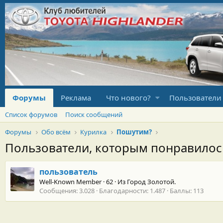
Форумы
Реклама
Что нового?
Пользователи
Список форумов
Поиск сообщений
Форумы
Обо всём
Курилка
Пошутим?
Пользователи, которым понравило
пользователь
Well-Known Member
·
62
·
Из
Город Золотой.
Сообщения
3.028
Благодарности
1.487
Баллы
113