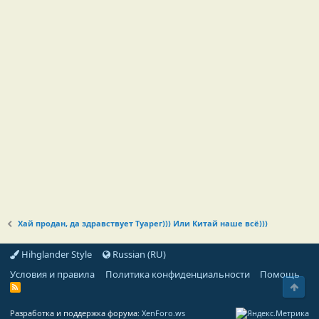
Хай продан, да здравствует Туарег))) Или Китай наше всё)))
Hihglander Style
Russian (RU)
Условия и правила
Политика конфиденциальности
Помощь
Свер
R
S
S
Разработка и поддержка форума:
XenForo.ws