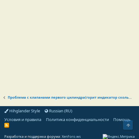
Проблема с клапанами первого цилиндра(горит индикатор скольжения)
Hihglander Style
Russian (RU)
Условия и правила
Политика конфиденциальности
Помощь
Свер
R
S
S
Разработка и поддержка форума:
XenForo.ws