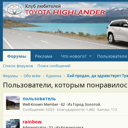
Форумы
Реклама
Что нового?
Пользователи
Список форумов
Поиск сообщений
Форумы
Обо всём
Курилка
Пользователи, которым понравило
пользователь
Well-Known Member
·
62
·
Из
Город Золотой.
Сообщения
3.025
Благодарности
1.482
Баллы
113
rainbow
Administrator
·
52
·
Из
Красногорск