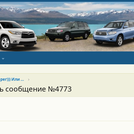
Хай продан, да здравствует Туарег))) Или Китай наше всё)))
сь сообщение №4773