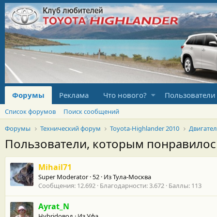
Форумы
Реклама
Что нового?
Пользователи
Список форумов
Поиск сообщений
Форумы
Технический форум
Toyota-Highlander 2010
Двигате
Пользователи, которым понравило
Mihail71
Super Moderator
·
52
·
Из
Тула-Москва
Сообщения
12.692
Благодарности
3.672
Баллы
113
Ayrat_N
Hybridовод
·
Из
Уфа