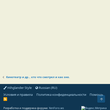
Кинотеатр и др... кто что смотрел и как оно.
Hihglander Style
Russian (RU)
Условия и правила
Политика конфиденциальности
Помощь
Свер
R
S
S
Разработка и поддержка форума:
XenForo.ws