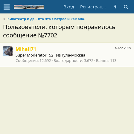
Вход
Регистрация
Кинотеатр и др... кто что смотрел и как оно.
Пользователи, которым понравилось
сообщение №7702
4 Авг 2025
Mihail71
Super Moderator
·
52
·
Из
Тула-Москва
Сообщения
12.692
Благодарности
3.672
Баллы
113