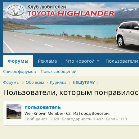
Форумы
Реклама
Что нового?
Пользователи
Список форумов
Поиск сообщений
Форумы
Обо всём
Курилка
Пошутим?
Пользователи, которым понравило
пользователь
Well-Known Member
·
62
·
Из
Город Золотой.
Сообщения
3.028
Благодарности
1.487
Баллы
113