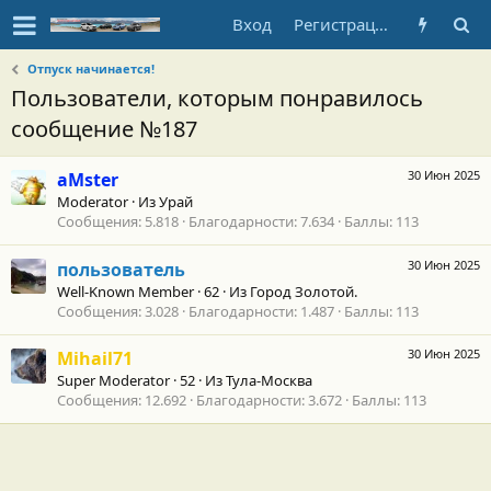
Вход
Регистрация
Отпуск начинается!
Пользователи, которым понравилось
сообщение №187
30 Июн 2025
aMster
Moderator
·
Из
Урай
Сообщения
5.818
Благодарности
7.634
Баллы
113
30 Июн 2025
пользователь
Well-Known Member
·
62
·
Из
Город Золотой.
Сообщения
3.028
Благодарности
1.487
Баллы
113
30 Июн 2025
Mihail71
Super Moderator
·
52
·
Из
Тула-Москва
Сообщения
12.692
Благодарности
3.672
Баллы
113