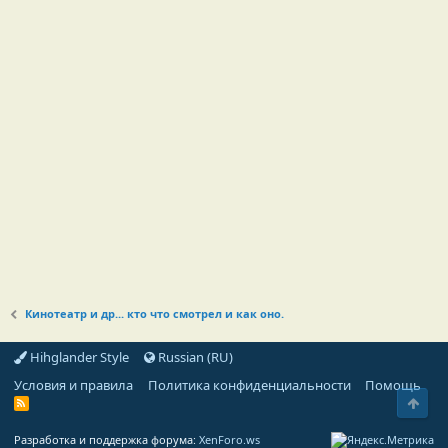
Кинотеатр и др... кто что смотрел и как оно.
Hihglander Style
Russian (RU)
Условия и правила
Политика конфиденциальности
Помощь
Свер
R
S
S
Разработка и поддержка форума:
XenForo.ws