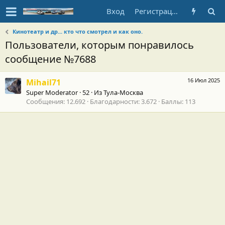
Вход
Регистрация
Кинотеатр и др... кто что смотрел и как оно.
Пользователи, которым понравилось
сообщение №7688
16 Июл 2025
Mihail71
Super Moderator
·
52
·
Из
Тула-Москва
Сообщения
12.692
Благодарности
3.672
Баллы
113