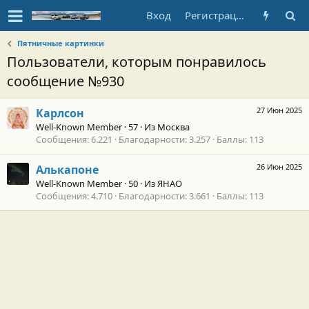
Вход
Регистрация
Пятничные картинки
Пользователи, которым понравилось
сообщение №930
27 Июн 2025
Карлсон
Well-Known Member
·
57
·
Из
Москва
Сообщения
6.221
Благодарности
3.257
Баллы
113
26 Июн 2025
Алькапоне
Well-Known Member
·
50
·
Из
ЯНАО
Сообщения
4.710
Благодарности
3.661
Баллы
113