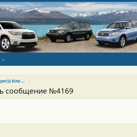
Хай продан, да здравствует Туарег))) Или Китай наше всё)))
сь сообщение №4169