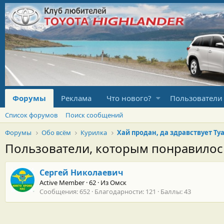
Форумы
Реклама
Что нового?
Пользователи
Список форумов
Поиск сообщений
Форумы
Обо всём
Курилка
Пользователи, которым понравило
Сергей Николаевич
Active Member
·
62
·
Из
Омск
Сообщения
652
Благодарности
121
Баллы
43