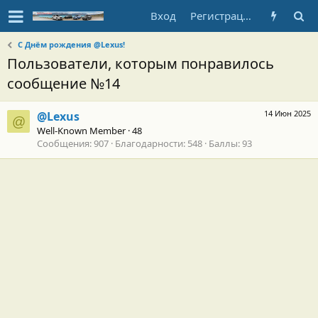
Вход
Регистрация
С Днём рождения @Lexus!
Пользователи, которым понравилось
сообщение №14
14 Июн 2025
@Lexus
@
Well-Known Member
·
48
Сообщения
907
Благодарности
548
Баллы
93