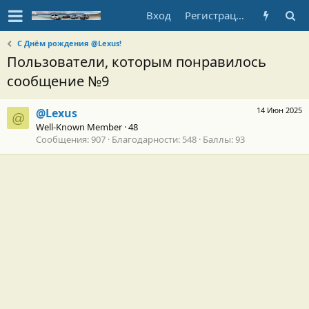
Вход
Регистрация
С Днём рождения @Lexus!
Пользователи, которым понравилось
сообщение №9
14 Июн 2025
@Lexus
@
Well-Known Member
·
48
Сообщения
907
Благодарности
548
Баллы
93