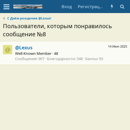
Вход
Регистрация
С Днём рождения @Lexus!
Пользователи, которым понравилось
сообщение №8
14 Июн 2025
@Lexus
@
Well-Known Member
·
48
Сообщения
907
Благодарности
548
Баллы
93